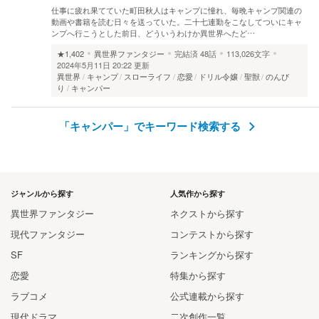
仕事に疲れ果てていた町田秋人はキャンプに憧れ、毎晩キャンプ関連の
動画や書籍を読む日々を送っていた。二十七連勤をこなしてついにキャ
ンプへ行こうとした前日、どういうわけか異世界へたど…
★1,402
異世界ファンタジー
完結済
48話
113,026文字
2024年5月11日 20:22 更新
異世界
キャンプ
スローライフ
恋愛
ドリル令嬢
聖獣
のんび
り
キャンパー
「キャンパー」でキーワード検索する
ジャンルから探す
人気作から探す
異世界ファンタジー
ネクストから探す
現代ファンタジー
コンテストから探す
SF
ランキングから探す
恋愛
特集から探す
ラブコメ
公式連載から探す
現代ドラマ
二次創作一覧