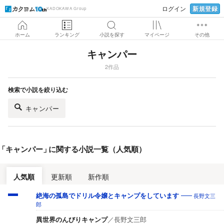
新規登録
ログイン
KADOKAWA Group
ホーム
ランキング
小説を探す
マイページ
その他
キャンパー
2作品
検索で小説を絞り込む
キャンパー
「
キャンパー
」
に関する小説一覧（人気順）
人気順
更新順
新作順
長野文三
絶海の孤島でドリル令嬢とキャンプをしています
郎
異世界のんびりキャンプ
／
長野文三郎