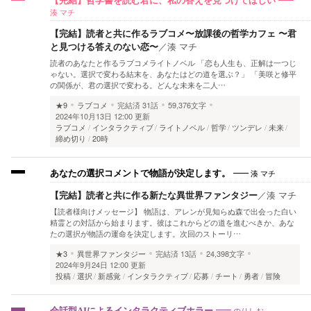
【完結】哲学書を読む君に、私の答えを見つけてほしい
湊 マチ
【完結】読者と共に作るラブコメ〜放課後の哲学カフェ 〜君
と見つける答えのない恋〜
／
湊 マチ
読者のあなたと作るラブコメライトノベル 「恋も人生も、正解は一つじ
ゃない。選択で変わる結末を、あなたはどの道を選ぶ？」 「美咲と修平
の関係が、君の選択で変わる。どんな未来を二人…
★9
ラブコメ
完結済
31話
59,376文字
2024年10月13日 12:00 更新
ラブコメ
インタラクティブ
ライトノベル
哲学
ツンデレ
未来
締め切り
20時
湊 マチ
あなたの選択コメントで物語が決定します。
【完結】読者と共に作る新たな異世界ファンタジー
／
湊 マチ
【読者様向けメッセージ】 物語は、アレンが見知らぬ森で出会った白い
精霊との対話から始まります。彼はこれからどの道を進むべきか、あな
たの選択が物語の運命を決定します。次回のストーリ…
★3
異世界ファンタジー
完結済
13話
24,398文字
2024年9月24日 12:00 更新
投稿
選択
新感覚
インタラクティブ
応募
チート
勇者
冒険
のりしお
会話型AIによるインタラクティブホラー