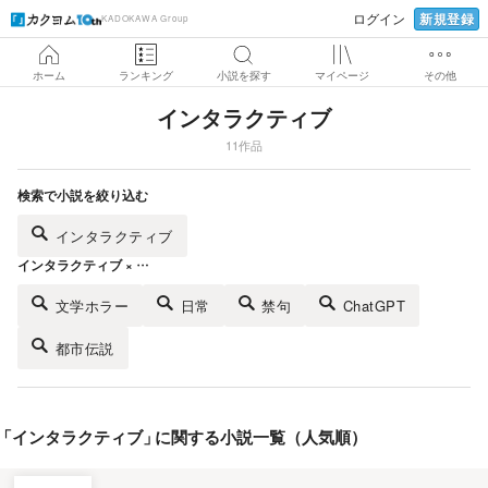
新規登録
ログイン
KADOKAWA Group
ホーム
ランキング
小説を探す
マイページ
その他
インタラクティブ
11作品
検索で小説を絞り込む
インタラクティブ
インタラクティブ × …
文学ホラー
日常
禁句
ChatGPT
都市伝説
「
インタラクティブ
」
に関する小説一覧（人気順）