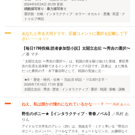
2024年9月24日 20:59 更新
残酷描写有り
暴力描写有り
選択肢
分岐
インタラクティブ
ホラー
オカルト
悪魔
死霊
ク
トゥルフ神話
あなたと作る大河ドラマ、応援コメントに選択を記載して下
湊 マチ
さい
【毎日17時投稿:読者参加型小説】太閤立志伝 〜秀吉の選択〜
／
湊 マチ
「太閤立志伝 〜秀吉の選択〜」は、戦国の世を駆け抜けた英雄、豊臣秀
吉の生涯を追体験できるインタラクティブ小説です。読者は、まだ無名
だった農民の子・木下藤吉郎として、戦国の荒波に立…
★9
歴史・時代・伝奇
完結済
65話
112,851文字
2026年7月16日 17:00 更新
太閤立志伝
秀吉
歴史
インタラクティブ
選択
戦国
策略
謀略
馬村 ありん
ねえ、私は誰かの憧れになれているかな……？
野生のポニー★【インタラクティブ・青春ノベル】
／
馬村 あ
りん
アイドルで大学生のアレン（20）は、熱血女子・ミナミ率いる『野生の
ポニー』のメンバー。クールなアカネ、キュートなリンカ、お嬢様なイ