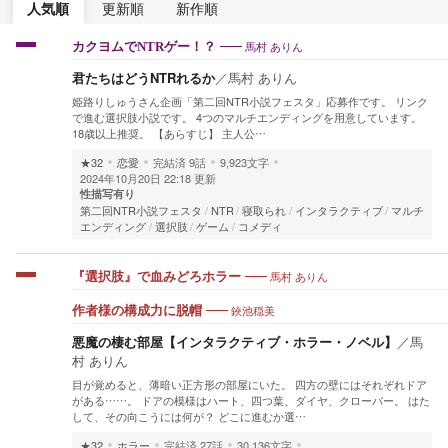
人気順
更新順
新作順
馬村 ありん
カクヨムでNTRゲー！？
君たちはどうNTRれるか
／
馬村 ありん
姫路りしゅうさん企画「第二回NTR小説フェスタ」応募作です。 リンク
で進む選択肢小説です。 4つのマルチエンディングを用意しています。
18歳以上推奨。 【あらすじ】 主人公…
★32
恋愛
完結済
9話
9,923文字
2024年10月20日 22:18 更新
性描写有り
第二回NTR小説フェスタ
NTR
寝取られ
インタラクティブ
マルチ
エンディング
選択肢
ゲーム
コメディ
馬村 ありん
『選択肢』で血みどろホラー
鋏池穏美
作者様の構成力に脱帽
悪魔の棲む部屋【インタラクティブ・ホラー・ノベル】
／
馬
村 ありん
目が覚めると、薄暗い正方形の部屋にいた。 四方の壁にはそれぞれドア
がある……。 ドアの模様はハート、四つ葉、ダイヤ、クローバー。 はた
して、その向こうには何が？ どこに進むか選…
★32
ホラー
完結済
27話
30,136文字