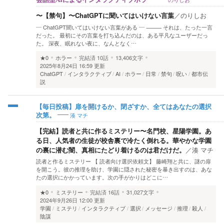
〜【禁句】〜ChatGPTに聞いてはいけない言葉
／
のりしお
― ChatGPT聞いてはいけない言葉がある ― ⸻ それは、たった一言
だった。 最初にその言葉を打ち込んだのは、ある平凡なユーザーだっ
た。 深夜、眠れない夜に、なんとなく…
★0
ホラー
完結済
10話
13,406文字
2025年8月24日 16:59 更新
ChatGPT
インタラクティブ
AI
ホラー
日常
禁句
呪い
都市伝
説
【毎日投稿】扉を開けるか、閉ざすか、全てはあなたの選択
湊 マチ
次第。
【完結】読者と共に作るミステリー〜名門校、星陽学園。あ
る日、人気者の生徒が校舎裏で冷たく倒れる。華やかな学園
の裏に潜む闇、真相にたどり着けるのは君だけだ。
／
湊 マチ
読者と作るミステリー 【 読者向け選択依頼文】 藤崎翔と共に、謎の扉
を開こう。彼の推理を助け、学園に隠された秘密を暴き出すのは、あな
たの選択にかかっています。次の手がかりはどこに…
★0
ミステリー
完結済
16話
31,027文字
2024年9月26日 12:00 更新
学園
ミステリ
インタラクティブ
選択
メッセージ
推理
殺人
陰謀