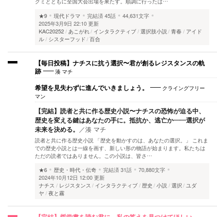
クミとともに全国大会出場を果たす。順調に行ったは…
★9
現代ドラマ
完結済
45話
44,631文字
2025年3月9日 22:10 更新
KAC20252
あこがれ
インタラクティブ
選択肢小説
青春
アイド
ル
シスターフッド
百合
【毎日投稿】ナチスに抗う選択〜君が創るレジスタンスの軌
湊 マチ
跡
クライングフリー
希望を見失わずに進んでいきましょう。
マン
【完結】読者と共に作る歴史小説〜ナチスの恐怖が迫る中、
歴史を変える鍵はあなたの手に。抵抗か、逃亡か――選択が
未来を決める。
／
湊 マチ
読者と共に作る歴史小説 「歴史を動かすのは、あなたの選択。」 これま
での歴史小説とは一線を画す、新しい形の物語が始まります。私たちは
ただの読者ではありません。この小説は、皆さ…
★6
歴史・時代・伝奇
完結済
31話
70,880文字
2024年10月12日 12:00 更新
ナチス
レジスタンス
インタラクティブ
歴史
小説
選択
ユダ
ヤ
夜と霧