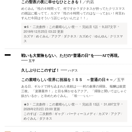
この聖夜の夜に幸せなひとときを！
／
灼凪
めぐみん「性の６時間って、何ですか？ダクネスが持ってたクリスマス
の雑誌に載ってて」カズマ「性の６時間ってのはな…っておい！何言わ
すんだ今回はそういう話じゃないんだよ！！」
★6
二次創作：この素晴らしい世…
完結済
1話
9,227文字
2018年12月25日 03:22 更新
カズマ
めぐみん
アクア
ダクネス
カズめぐ
ゆんゆん
クリスマ
ス
戦いも大冒険もない、ただの“普通の日”を――AIで再現。
五平
ハデス
久しぶりにこのすば！
この素晴らしい世界に祝福を！ＳＳ ～普通の日々～
／
五平
ある日、ギルドで持ち込まれた依頼は――村の倉庫の掃除。 報酬は銀貨
三枚。 「楽勝案件！」と目を輝かせるアクア。 「掃除と聞いてはしゃぐ
奴がいるか」と冷めためぐみん。 「埃……いい…
★3
二次創作：この素晴らしい世…
完結済
13話
31,697文字
2026年2月2日 23:00 更新
このすば
二次創作
ギャグ
パーティーコメディ
カズマ
アクア
めぐみん
ダクネス