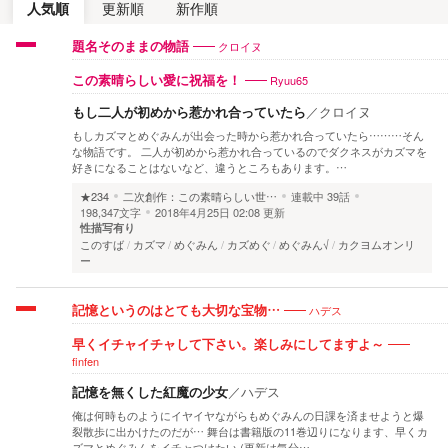
人気順
更新順
新作順
クロイヌ
題名そのままの物語
Ryuu65
この素晴らしい愛に祝福を！
もし二人が初めから惹かれ合っていたら
／
クロイヌ
もしカズマとめぐみんが出会った時から惹かれ合っていたら………そん
な物語です。 二人が初めから惹かれ合っているのでダクネスがカズマを
好きになることはないなど、違うところもあります。…
★234
二次創作：この素晴らしい世…
連載中
39話
198,347文字
2018年4月25日 02:08 更新
性描写有り
このすば
カズマ
めぐみん
カズめぐ
めぐみん√
カクヨムオンリ
ー
ハデス
記憶というのはとても大切な宝物…
早くイチャイチャして下さい。楽しみにしてますよ～
finfen
記憶を無くした紅魔の少女
／
ハデス
俺は何時ものようにイヤイヤながらもめぐみんの日課を済ませようと爆
裂散歩に出かけたのだが… 舞台は書籍版の11巻辺りになります、早くカ
ズマとめぐみんをイチャつけたい (更新は気分…