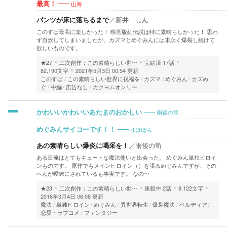
山海
最高！
パンツが床に落ちるまで
／
新井 しん
このすば最高に楽しかった！ 映画版紅伝説は特に素晴らしかった！ 思わ
ず自炊してしまいましたが、カズマとめぐみんには末永く爆裂し続けて
欲しいものです。
★27
二次創作：この素晴らしい世…
完結済
17話
82,190文字
2021年5月3日 00:54 更新
このすば
この素晴らしい世界に祝福を
カズマ
めぐみん
カズめ
ぐ
中編
広告なし
カクヨムオンリー
雨後の筍
かわいいかわいいあたまのおかしい
ゆぽぽん
めぐみんサイコーです！！
あの素晴らしい爆炎に喝采を！
／
雨後の筍
ある日俺はとてもキュートな魔法使いと出会った。 めぐみん単独ヒロイ
ンものです。 原作でもメインヒロイン（）を張るめぐみんですが、その
へんが曖昧にされているも事実です。 なの…
★23
二次創作：この素晴らしい世…
連載中
2話
8,122文字
2016年3月4日 06:08 更新
魔法
単独ヒロイン
めぐみん
異世界転生
爆裂魔法
ベルディア
恋愛・ラブコメ
ファンタジー