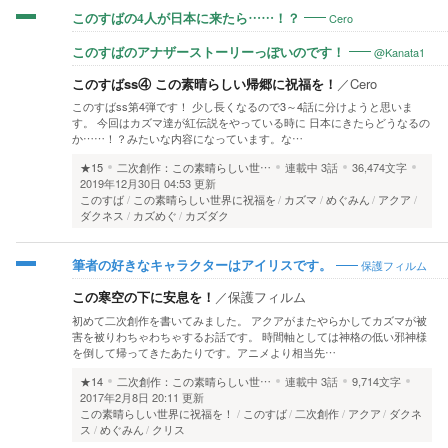
Cero
このすばの4人が日本に来たら……！？
@Kanata1
このすばのアナザーストーリーっぽいのです！
このすばss④ この素晴らしい帰郷に祝福を！
／
Cero
このすばss第4弾です！ 少し長くなるので3～4話に分けようと思いま
す。 今回はカズマ達が紅伝説をやっている時に 日本にきたらどうなるの
か……！？みたいな内容になっています。な…
★15
二次創作：この素晴らしい世…
連載中
3話
36,474文字
2019年12月30日 04:53 更新
このすば
この素晴らしい世界に祝福を
カズマ
めぐみん
アクア
ダクネス
カズめぐ
カズダク
保護フィルム
筆者の好きなキャラクターはアイリスです。
この寒空の下に安息を！
／
保護フィルム
初めて二次創作を書いてみました。 アクアがまたやらかしてカズマが被
害を被りわちゃわちゃするお話です。 時間軸としては神格の低い邪神様
を倒して帰ってきたあたりです。アニメより相当先…
★14
二次創作：この素晴らしい世…
連載中
3話
9,714文字
2017年2月8日 20:11 更新
この素晴らしい世界に祝福を！
このすば
二次創作
アクア
ダクネ
ス
めぐみん
クリス