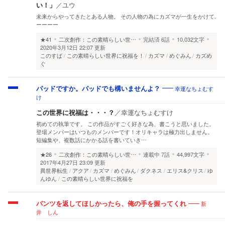
い！」
／
ユウ
未来からやってきたとある人物。 その人物の為にカズマが一生をかけて.
ーーーー
★41
二次創作：この素晴らしい世…
完結済
6話
10,032文字
2020年3月12日 22:07 更新
このすば
この素晴らしい世界に祝福を！
カズマ
めぐみん
カズめ
ぐ
幸運なちょむす
パッドですか。パッドでも構いませんよ？
け
この世界に祝福は・・・？
／
幸運なちょむすけ
初めての執筆です。 この作品がすごく好きな為、書こうと思いました。
登場メンバーはいつものメンバーです！オリキャラは極力出しません。
短編集や、複数話にかかる話を書いていき…
★26
二次創作：この素晴らしい世…
連載中
7話
44,997文字
2017年4月27日 23:09 更新
異世界転生
アクア
カズマ
めぐみん
ダクネス
エリス&クリス
ゆ
んゆん
この素晴らしい世界に祝福を
新
パンツを返してほしかったら、俺の手を握ってくれ
井 しん