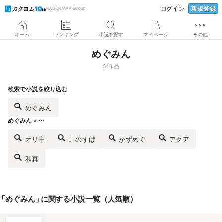
新規登録
ログイン
KADOKAWA Group
ホーム
ランキング
小説を探す
マイページ
その他
めぐみん
34作品
検索で小説を絞り込む
めぐみん
めぐみん × …
オリ主
このすば
かずめぐ
アクア
和真
「
めぐみん
」
に関する小説一覧（人気順）