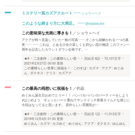
ショウ＝ヘイ
ミステリー風カズアクルート
@skjdaisuke
このような締まり方に大満足。
この意味深な光画に導きを！
／
ショウ＝ヘイ
アクアが時々見返していた一枚の写真…… そこから紐解かれる一つの真
実…… ――これは、とある少女の哀しくも切ない恋の物語 このファン一
周年を記念したカウントダウン企画です。…
★9
二次創作：この素晴らしい世…
完結済
8話
72,107文字
2021年2月27日 00:00 更新
この素晴らしい世界に祝福を！
このすば
カズマ
アクア
めぐみ
ん
ダクネス
クリス
カズアク
この最高の両想いに祝福を！
／
灼凪
めぐみん誕生日おめでとう〜！！ パンパカパパンのパーティーをしよう
♪はじめよう ギュッとハート重ねてサンドイッチ密着タイム♬な感じに
今回はなってると思います。 原作らしい雰囲気が…
★6
二次創作：この素晴らしい世…
完結済
1話
11,513文字
2019年12月4日 01:00 更新
めぐみん
カズマ
カズめぐ
めぐゆん
アクア
ダクネス
ゆんゆん