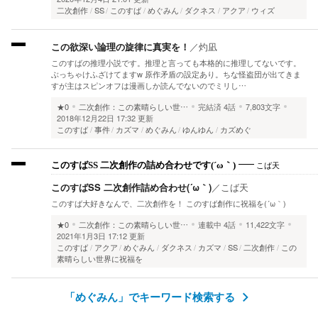
二次創作
SS
このすば
めぐみん
ダクネス
アクア
ウィズ
この欲深い論理の旋律に真実を！
／
灼凪
このすばの推理小説です。推理と言っても本格的に推理してないです。
ぶっちゃけふざけてますw 原作矛盾の設定あり。ちな怪盗団が出てきま
すが主はスピンオフは漫画しか読んでないのでミリし…
★0
二次創作：この素晴らしい世…
完結済
4話
7,803文字
2018年12月22日 17:32 更新
このすば
事件
カズマ
めぐみん
ゆんゆん
カズめぐ
こば天
このすばSS 二次創作の詰め合わせです(´ω｀)
このすばSS 二次創作詰め合わせ(´ω｀)
／
こば天
このすば大好きなんで、二次創作を！ このすば創作に祝福を(´ω｀)
★0
二次創作：この素晴らしい世…
連載中
4話
11,422文字
2021年1月3日 17:12 更新
このすば
アクア
めぐみん
ダクネス
カズマ
SS
二次創作
この
素晴らしい世界に祝福を
「めぐみん」でキーワード検索する