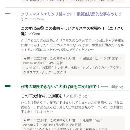
クリスマス＆エリクリ誕ssです！銀髪盗賊団的な事をやりま
Cero
す〜
このすばss⑤ この素晴らしいクリスマス祝福を！〈エリクリ
誕〉
／
Cero
クリス＆エリス生誕祭とクリスマスの合体ssです！ 今回はギャグを主軸
に書いてみました〜 主にカズクリになってます。銀髪盗賊団みたいな事
をするので気になったらぜひ読んで見てください…
★10
二次創作：この素晴らしい世…
完結済
1話
15,831文字
2019年12月30日 04:56 更新
このすば
この素晴らしい世界に祝福を
カズマ
めぐみん
アクア
クリスマス
クリス
カズクリ
山川ぼっか
作者の我慢できないこのすば愛を二次創作で！
この二次創作にご加護を！
／
山川ぼっか
いつもは飽きやすい作者がドはまりしてしまったこの素晴らしい世界に
祝福を！。作品を読んだり見るだけでは飽き足らず、ついに二次創作に
手を出してしまった…
★12
二次創作：この素晴らしい世…
連載中
15話
20,689文字
2021年1月22日 00:20 更新
このすば
めぐみん
この素晴らしい世界に祝福を
カズマ