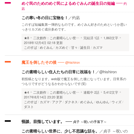
灼
めぐ民のためのめぐ民によるめぐみんの誕生日の短編
凪
この寒い冬の日に宝物を！
／
灼凪
このすば短編集第一弾的なものです。めぐみん好きのためというか思い
っきりカズめぐ成分多めです。
★8
二次創作：この素晴らしい世…
完結済
1話
1,863文字
2018年12月4日 02:18 更新
このすば
めぐみん
カズめぐ
甘々
誕生日
カズマ
@hishiron
魔王を倒したその後
この素晴らしい住人たちの日常に祝福を！
／
@hishiron
初投稿となります。web版で魔王を倒した後になっています。日常系の
つもりですがどうなるかわからないです(笑)
★4
二次創作：この素晴らしい世…
連載中
2話
5,412文字
2017年8月14日 23:20 更新
このすば
カズマ
アクア
ダクネス
めぐみん
ゆんゆん
ウィズ
ダスト
貞子 ～呪いの手落下～
怪談、目指しています。
この素晴らしい世界に、少し不思議な話を。
／
貞子 ～呪いの