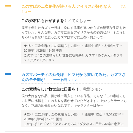
てん
このすばの二次創作が許せる人,アイリスが好きな人
しょー
この姫君にもわがままを！
／
てんしょー
魔王を倒したカズマ一行は、次にする事が見つからず自堕落な生活を送
っていた。そんな時、カズマに王女アイリスからの婚約状が！？こうし
ちゃいられないと思ったカズマはすぐに王都へ向かって…
★18
二次創作：この素晴らしい世…
連載中
5話
8,495文字
2019年1月26日 19:50 更新
このすば
この素晴らしい世界に祝福を!
カズマ
めぐみん
ダクネ
ス
アクア
アイリス
カズマパーティの延長線 ヒマだから書いてみた。カズマさ
秋野シモン
んのモテ期が
この素晴らしい救世主に日常を！
／
秋野シモン
僕の大好きな作品。僕が唯一購入している作品。そんな『この素晴らし
い世界に祝福を！』のＳＳを書かせていただきます。 たいしたテーマも
なく、本編の延長みたいな話です。キャラクターはか…
★20
二次創作：この素晴らしい世…
連載中
12話
9,512文字
2018年1月24日 17:21 更新
このすば
カズマ
アクア
めぐみん
ダクネス
日常
本編に忠実に