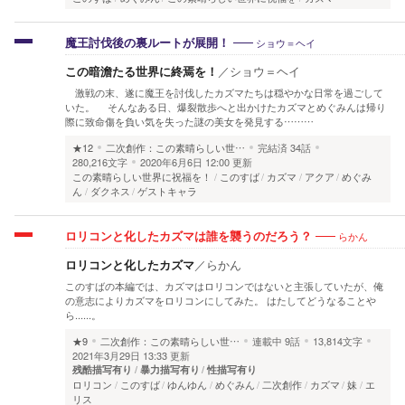
ショウ＝ヘイ
魔王討伐後の裏ルートが展開！
この暗澹たる世界に終焉を！
／
ショウ＝ヘイ
激戦の末、遂に魔王を討伐したカズマたちは穏やかな日常を過ごして
いた。 そんなある日、爆裂散歩へと出かけたカズマとめぐみんは帰り
際に致命傷を負い気を失った謎の美女を発見する………
★12
二次創作：この素晴らしい世…
完結済
34話
280,216文字
2020年6月6日 12:00 更新
この素晴らしい世界に祝福を！
このすば
カズマ
アクア
めぐみ
ん
ダクネス
ゲストキャラ
らかん
ロリコンと化したカズマは誰を襲うのだろう？
ロリコンと化したカズマ
／
らかん
このすばの本編では、カズマはロリコンではないと主張していたが、俺
の意志によりカズマをロリコンにしてみた。 はたしてどうなることや
ら......。
★9
二次創作：この素晴らしい世…
連載中
9話
13,814文字
2021年3月29日 13:33 更新
残酷描写有り
暴力描写有り
性描写有り
ロリコン
このすば
ゆんゆん
めぐみん
二次創作
カズマ
妹
エ
リス