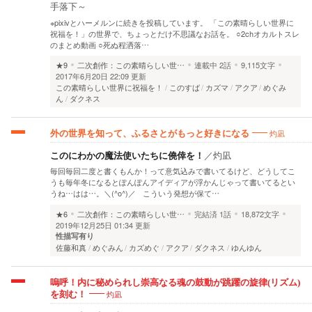
手落下～
※pixivとハーメルンに続きを投稿しています。 「この素晴らしい世界に
祝福を！」の世界で、ちょっとだけ不思議なお話を。 ○2chオカルトスレ
のまとめ動画 ○死ぬ程洒落…
★9
二次創作：この素晴らしい世…
連載中
2話
9,115文字
2017年6月20日 22:09 更新
この素晴らしい世界に祝福を！
このすば
カズマ
アクア
めぐみ
ん
ダクネス
灼凪
外の世界を知って、ふるさとがもっと好きになる
このにわかの魔法使いたちに僥倖を！
／
灼凪
毎回毎回二度と書くもんか！って意気込みで書いてるけど、どうしてこ
うも毎年冬になるとぽんぽんアイディアが浮かんじゃって書いてるとい
うね…はは…。＼(^o^)／ こういう発想が保て…
★6
二次創作：この素晴らしい世…
完結済
1話
18,872文字
2019年12月25日 01:34 更新
性描写有り
佐藤和真
めぐみん
カズめぐ
アクア
ダクネス
ゆんゆん
嗚呼！内に秘められし崇高なる魂の鼓動が跳躍の旋律(リズム)
灼凪
を刻む！