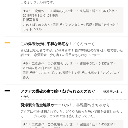
よるオリジナルSSです。
★3
二次創作：この素晴らしい世…
完結済
1話
12,371文字
2018年8月9日 01:51 更新
性描写有り
このすば
めぐみん
異世界
ファンタジー
恋愛
短編
男性向け
ライトノベル
この爆裂散歩に平和な帰宅を！
／
くろぺーく
まだまだ初心者ですが、頑張ります！ 原作9巻(紅の宿命)より後で書いた
話です。 恋愛要素…少し書くの苦手かもしれないです…。
★0
二次創作：この素晴らしい世…
連載中
3話
3,937文字
2026年7月29日 20:51 更新
異世界転生
このすば
この素晴らしい世界に祝福を！
カズマ
めぐ
みん
林雅喜byまち
アクアの爆破の裏で繰り広げられるカズめぐ
ゃかり
彁爆裂☆借金地獄カーニバル！
／
林雅喜byまちゃかり
アクアは勾留•逮捕されていた。どうやら酔った勢いで町を爆破したらし
く…… 一方その頃、カズめぐ達は盛り上がっていた。
★1
二次創作：この素晴らしい世…
完結済
1話
1,450文字