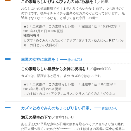
この素晴らしいぴょんぴょんの日に祝福を！
／
灼凪
お久しぶりの短編投稿です！１年ぶりくらいかな？ 前半いつも通りのこ
のすばです。後半イチャイチャ度高めなカズめぐとなっております。 最
近書けなくなってるなぁ、と感じてきた今日この頃…
★3
二次創作：この素晴らしい世…
完結済
1話
10,294文字
2019年11月11日 00:56 更新
性描写有り
カズマ
めぐみん
カズめぐ
アクア
ダクネス
ゆんゆん
R17
ポッ
キーの日といい夫婦の日
@cmk723
幸運の女神に幸運を！
この素晴らしい世界から女神に祝福を！
／
@cmk723
カズマは、活躍すると思う。 多分 カズめぐはないです。
★3
二次創作：この素晴らしい世…
連載中
1話
670文字
2017年6月21日 22:28 更新
このすば
カズマ
アクア
エリス
クリス
めぐみん
ダクネス
青空ひかり
カズマとめぐみんのちょっぴり甘い日常。
満天の星空の下で
／
青空ひかり
ある冴えない平凡な少年が日頃の疲れを取るべくアクセルより遠く離れ
た巨大樹へ来ていたのだが………… このすば好きの著者の完全な偏見に