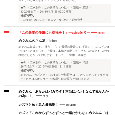
★71
二次創作：この素晴らしい世…
連載中
27話
130,098文字
2018年1月1日 02:30 更新
性描写有り
このすば
めぐみん
カズマ
カズめぐ
記憶喪失
finfen
「この最愛の愛娘にも祝福を！」―episode ０―
めぐみんのさんぽ
／
finfen
めぐみん短編です。 拙作、「この最愛の愛娘にも祝福を！」のスピンオ
フになっとりまして、「愛娘」本編と連動して、どちらかがどちらかの
種明かしとなっております。よって、「愛娘」本編と…
★44
二次創作：この素晴らしい世…
連載中
10話
26,715文字
2017年6月29日 19:14 更新
性描写有り
めぐみん
カズメグ
このすば
一部百合ロリ
オリジナルキャラクタ
ー
カクヨムオンリー
姉妹愛
ほぼ原作と違いますよ。
めぐみん「あなたはバカです！本当にバカ！なんで私なんか
ユウ
の為に！」
Ryuu65
カズマとめぐみん最高潮！
カズマ「これからずっとずっと一緒だからな」めぐみん「は