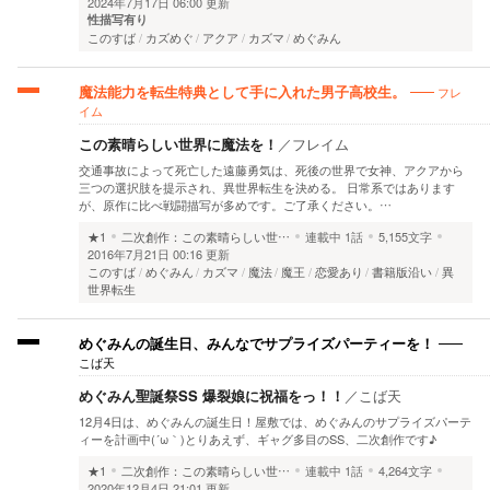
2024年7月17日 06:00 更新
性描写有り
このすば
カズめぐ
アクア
カズマ
めぐみん
フレ
魔法能力を転生特典として手に入れた男子高校生。
イム
この素晴らしい世界に魔法を！
／
フレイム
交通事故によって死亡した遠藤勇気は、死後の世界で女神、アクアから
三つの選択肢を提示され、異世界転生を決める。 日常系ではあります
が、原作に比べ戦闘描写が多めです。ご了承ください。…
★1
二次創作：この素晴らしい世…
連載中
1話
5,155文字
2016年7月21日 00:16 更新
このすば
めぐみん
カズマ
魔法
魔王
恋愛あり
書籍版沿い
異
世界転生
めぐみんの誕生日、みんなでサプライズパーティーを！
こば天
めぐみん聖誕祭SS 爆裂娘に祝福をっ！！
／
こば天
12月4日は、めぐみんの誕生日！屋敷では、めぐみんのサプライズパーテ
ィーを計画中(´ω｀)とりあえず、ギャグ多目のSS、二次創作です♪
★1
二次創作：この素晴らしい世…
連載中
1話
4,264文字
2020年12月4日 21:01 更新