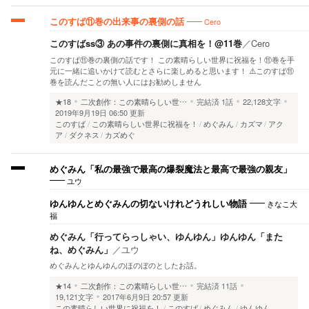
Cero
このすば⑪巻の出来事の裏側の話
このすばss③ あの事件の裏側に真相を！@11巻
／
Cero
このすば⑪巻の裏側の話です！ この素晴らしい世界に祝福を！⑪巻を手
元に一緒に追いかけて読むとさらに楽しめると思います！ ⚠️このすば⑪
巻を読んだことの無い人にはお勧めしません
★18
二次創作：この素晴らしい世…
完結済
1話
22,128文字
2019年9月19日 06:50 更新
このすば
この素晴らしい世界に祝福を！
めぐみん
カズマ
アク
ア
ダクネス
カズめぐ
めぐみん「私の最強で最高の爆裂魔法と最高で最強の親友」
ユウ
きなこ大
ゆんゆんとめぐみんの切ないけれどうれしい物語
福
めぐみん「行ってらっしゃい、ゆんゆん」ゆんゆん「また
ね、めぐみん」
／
ユウ
めぐみんとゆんゆんのほのぼのとしたお話。
★14
二次創作：この素晴らしい世…
完結済
11話
19,121文字
2017年6月9日 20:57 更新
この素晴らしい世界に祝福を！
このすば
めぐみん
ゆんゆん