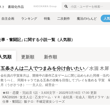
スト
書籍化作品
KADOKAWA Group
自主企画
ランキング
特集
二次創作
魔法のiらんど
人気
仕事・奮闘記
」
に関する小説一覧（人気順）
人気順
更新順
新作順
／
水涸 木犀
五条さんは二人でつまみを分け合いたい
会社員の宇賀皐月は、開発中の新作乙女ゲームに閉じ込められた同僚・伍代
救うべく、 同期キャラである五条の攻略を目指してプレイを進める 宇賀 
月（うがさつき）……主人公。経営企…
★83
恋愛
完結済
1話
3,635文字
2022年3月16日 17:00 更新
KAC20226
女主人公
乙女ゲーム・ＶＲ
会社員・社会人
現代ドラマ
お
仕事・奮闘記
飯テロ
不確定彼女シリーズ