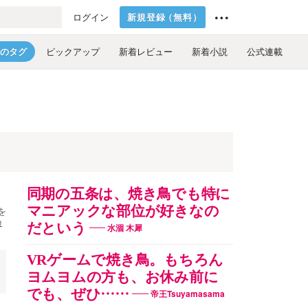
新規登録
（
無料
）
ログイン
のタグ
ピックアップ
新着レビュー
新着小説
公式連載
同期の五条は、焼き鳥でも特に
マニアックな部位が好きなの
を
皐
だという
水涸 木犀
VRゲームで焼き鳥。もちろん
ヨムヨムの方も、お休み前に
でも、ぜひ……
帝王Tsuyamasama