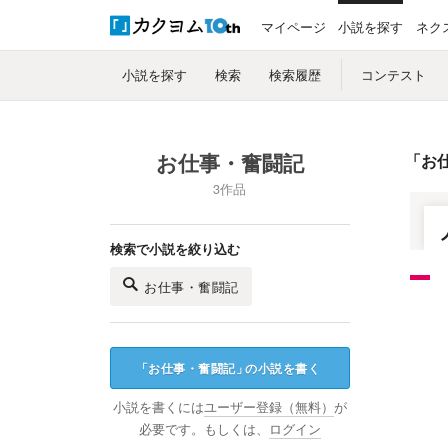
マイページ
小説を探す
ネク
小説を探す
検索
検索履歴
コンテスト
お仕事・奮闘記
「
お
3作品
検索で小説を絞り込む
お仕事・奮闘記
「
お仕事・奮闘記
」
の小説を書く
小説を書くには
ユーザー登録（無料）
が
必要です。もしくは、
ログイン