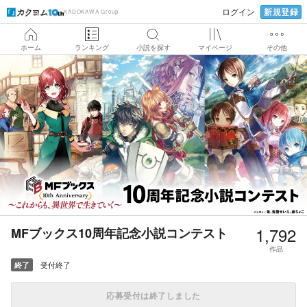
新規登録
ログイン
KADOKAWA Group
ホーム
ランキング
小説を探す
マイページ
その他
1,792
MFブックス10周年記念小説コンテスト
作品
受付終了
終了
応募受付は終了しました