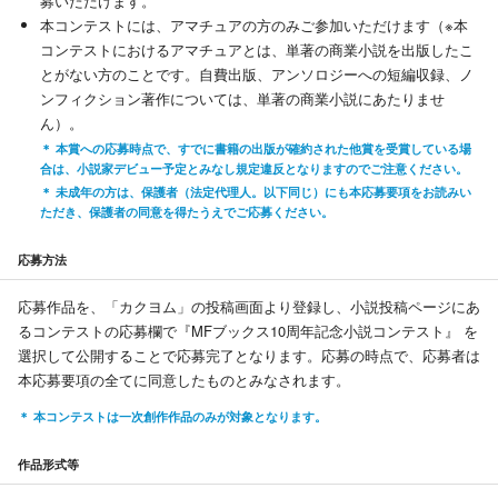
募いただけます。
本コンテストには、アマチュアの方のみご参加いただけます（※本
コンテストにおけるアマチュアとは、単著の商業小説を出版したこ
とがない方のことです。自費出版、アンソロジーへの短編収録、ノ
ンフィクション著作については、単著の商業小説にあたりませ
ん）。
本賞への応募時点で、すでに書籍の出版が確約された他賞を受賞している場
合は、小説家デビュー予定とみなし規定違反となりますのでご注意ください。
未成年の方は、保護者（法定代理人。以下同じ）にも本応募要項をお読みい
ただき、保護者の同意を得たうえでご応募ください。
応募方法
応募作品を、「カクヨム」の投稿画面より登録し、小説投稿ページにあ
るコンテストの応募欄で『MFブックス10周年記念小説コンテスト』 を
選択して公開することで応募完了となります。応募の時点で、応募者は
本応募要項の全てに同意したものとみなされます。
本コンテストは一次創作作品のみが対象となります。
作品形式等