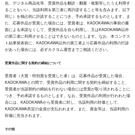
化、デジタル商品化等、受賞作品を翻訳・翻案・複製等したうえ利用す
ることをいい、当該利用を第三者に再許諾すること等を含みます。以下
同じ）を独占的に許諾することにつき、予め承諾するものとします。ま
た、応募作品が受賞した場合には、受賞者は、KADOKAWAの事前の書
面による承諾なくして、受賞作品を自ら利用し、又はKADOKAWA以外
の第三者に利用させることはできないものとします。なお、本コンテス
ト結果発表前に、KADOKAWA以外の第三者より応募作品の利用の打診
があった場合には、必ずカクヨム運営までご相談ください。
受賞作品に関する契約の締結について
受賞者（大賞・特別賞を受賞した者）は、応募作品が受賞した場合、
KADOKAWAとの間で、受賞作品の利用に関する契約を締結すること、
受賞者が当該契約の締結を行わない場合には受賞が取り消されることに
つき、予め承諾するものとします。なお、受賞作品の利用が行われた場
合には、KADOKAWAから受賞者に対し、当該利用の対価として、
KADOKAWA所定の金員が支払われます。また、賞金等は、当該利用の
対価に充当されます。
その他