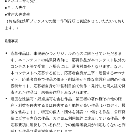
●アネコユサギ先生
●Ｙ．Ａ先生
●甘岸久弥先生
（お名前はMFブックスでの第一作刊行順に表記させていただいており
ます。）
注意事項
応募作品は、未発表かつオリジナルのものに限らせていただきま
す。本コンテストの結果発表前に、応募作品が本コンテスト以外の
コンテスト等で受賞した場合には、選考対象外となります。なお、
本コンテストへ応募する前に、応募者自身が主宰・運営するwebサ
イト、応募者自身で作品の修正・削除等が可能な非営利目的の小説
投稿サイト、応募者自身が非営利目的で制作・発行した同人誌で発
表された作品は、未発表作品とみなされます。
過度な性描写・残虐描写を含む作品、第三者の著作権その他の権
利・利益を侵害する又は侵害する可能性が高い作品（パロディ、模
倣を含みます）、特定の個人・団体を誹謗・中傷する作品、公序良
俗に反する内容の作品、カクヨム利用規約に違反している作品、本
応募要項に違反している作品、その他選考委員が相応しくないと判
断した作品は選考対象外となります。