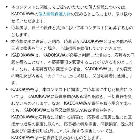
本コンテストに関連してご提供いただいた個人情報については、
KADOKAWAの
個人情報保護方針
の定めるところにより、取り扱わ
せていただきます。
応募者は、自己の責任と負担において本コンテストに応募するもの
とします。
本応募要項に違反した結果、応募者がKADOKAWA又はその他の第
三者に損害を与えた場合、当該損害を賠償していただきます。
KADOKAWAは、KADOKAWAが必要と判断した場合は、応募者の同
意を得ることなく、本応募要項を変更することができるものとしま
す。なお、本応募要項を変更する場合、KADOKAWAは、その変更
の時期及び内容を「カクヨム」上に掲載し、又は応募者に通知しま
す。
KADOKAWAは、本コンテストに関連して応募者に生じた損害につ
いては、KADOKAWAに帰責事由がある場合を除き、一切責任を負
わないものとします。なお、KADOKAWAが責任を負う場合であっ
ても、KADOKAWAに故意又は重過失がある場合を除き、
KADOKAWAが応募者に賠償する損害は、応募者に現実に生じた直
接かつ通常の損害に限られ、応募者の特別損害、間接損害、逸失利
益及び弁護士費用並びにこれらに類する損害については、
KADOKAWAは一切責任を負わないものとします。