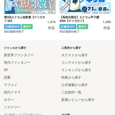
第2回カクヨム短歌賞【ナツガタ
【高校生限定】カクヨム甲子園
リ'26】
2026【ナツガタリ】
1,474
1,450
応募受付中
選考中
応募受付中
選考中
作品
作品
30日後受付終了
30日後受付終了
ジャンルから探す
人気作から探す
異世界ファンタジー
ネクストから探す
現代ファンタジー
コンテストから探す
SF
ランキングから探す
恋愛
特集から探す
ラブコメ
公式連載から探す
現代ドラマ
二次創作一覧
ホラー
新着レビューから探す
ミステリー
エッセイ・ノンフィクション
その他