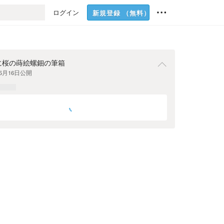
ログイン
新規登録
（無料）
に桜の蒔絵螺鈿の筆箱
年5月16日
公開