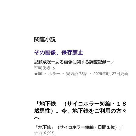
関連小説
その画像、保存禁止
忌願成呪ーある画像に関する調査記録ー
／
神崎あきら
★
89
ホラー
完結済
73
話
2026年6月27日
更新
「地下鉄」（サイコホラー短編・１８
歳男性）。今、地下鉄をご利用の方々
へ
「地下鉄」（サイコホラー短編・日間１位）
／
ナカメグミ