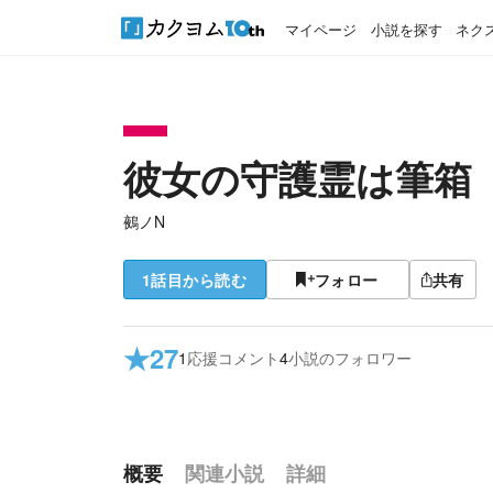
マイページ
小説を探す
ネク
彼女の守護霊は筆箱
鵺ノN
1話目から読む
フォロー
共有
★
27
1
応援コメント
4
小説のフォロワー
概要
関連小説
詳細