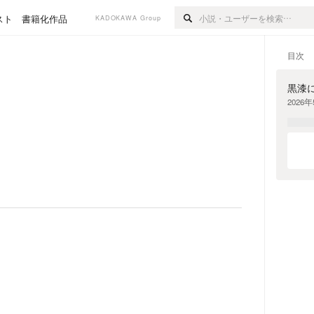
スト
書籍化作品
KADOKAWA Group
目次
黒漆
2026