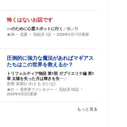
怖くはないお話です
○○のために心霊スポットに行く
／
鵺ノN
★
38
恋愛
完結済
1
話
2026年5月17日
更新
圧倒的に強力な魔法があればマギアス
たちはこの世界を救えるか？
トリフェルティア物語 第1部 ガブリエリナ編 第1
章 太陽を失った月は輝きを失…
／
岩智 灰那(いわとも かいな)
★
21
異世界ファンタジー
完結済
62
話
2026年6月2日
更新
もっと見る