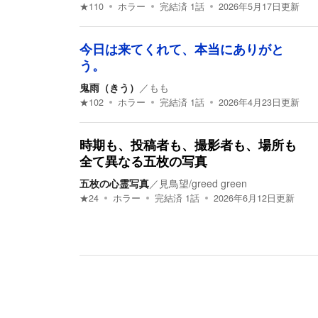
★
110
ホラー
完結済
1
話
2026年5月17日
更新
今日は来てくれて、本当にありがと
う。
鬼雨（きう）
／
もも
★
102
ホラー
完結済
1
話
2026年4月23日
更新
時期も、投稿者も、撮影者も、場所も
全て異なる五枚の写真
五枚の心霊写真
／
見鳥望/greed green
★
24
ホラー
完結済
1
話
2026年6月12日
更新