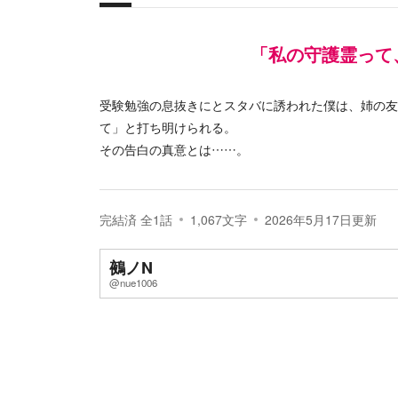
概要
「私の守護霊って
受験勉強の息抜きにとスタバに誘われた僕は、姉の友
て」と打ち明けられる。
その告白の真意とは……。
完結済
全
1
話
1,067
文字
2026年5月17日
更新
鵺ノN
@nue1006