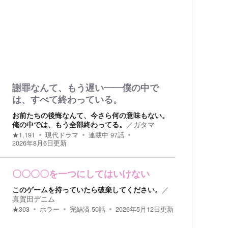
謝罪なんて、もう遅い――僕の中で
は、すべて終わっている。
お前たちの後悔なんて、今さら何の意味もない。
俺の中では、もう全部終わってる。
／
ガタマ
★
1,191
現代ドラマ
連載中
97
話
2026年8月6日
更新
〇〇〇〇を一つにしてはいけない
このゲームを持っていたら破棄してください。
／
真賀田デニム
★
303
ホラー
完結済
50
話
2026年5月12日
更新