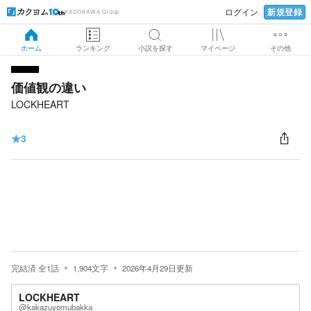
新規登録
ログイン
KADOKAWA Group
ホーム
ランキング
小説を探す
マイページ
その他
価値観の違い
LOCKHEART
★
3
完結済
全
1
話
1,904
文字
2026年4月29日
更新
LOCKHEART
@kakazuyomubakka