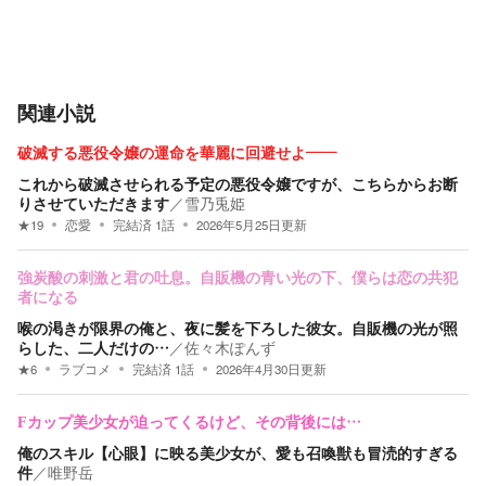
関連小説
破滅する悪役令嬢の運命を華麗に回避せよ――
これから破滅させられる予定の悪役令嬢ですが、こちらからお断
りさせていただきます
／
雪乃兎姫
★
19
恋愛
完結済
1
話
2026年5月25日
更新
​強炭酸の刺激と君の吐息。自販機の青い光の下、僕らは恋の共犯
者になる
​喉の渇きが限界の俺と、夜に髪を下ろした彼女。自販機の光が照
らした、二人だけの…
／
佐々木ぽんず
★
6
ラブコメ
完結済
1
話
2026年4月30日
更新
Fカップ美少女が迫ってくるけど、その背後には…
俺のスキル【心眼】に映る美少女が、愛も召喚獣も冒涜的すぎる
件
／
唯野岳