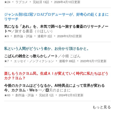
★
24
ラブコメ
完結済
13
話
2026年4月10日
更新
ジャンル別1位2冠ソロAIプロデューサーが、好奇心の赴くままに
リサーチ
気になる「あれ」を、本気で調べる〜旅する書斎のリサーチノー
ト〜
／
旅する書斎（☆ほしい）
★
9
創作論・評論
連載中
2
話
2026年5月5日
更新
私という人間がどういう者か、お分かり頂けるかと。
こぱんの雑念とっ散らかしノート
／
小畑 こぱん
★
7
エッセイ・ノンフィクション
連載中
69
話
2023年5月17日
更新
楽しもうカクヨム民。生成ＡＩが変えていく時代に私たちはどう
カク？ヨム？
今後のカクヨムはどうなるか。AI特異点によって世界が変わる
今、カクヨム・Weｂ…
／
🅰️天のまにまに
★
63
創作論・評論
完結済
1
話
2024年2月3日
更新
もっと見る