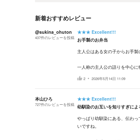
新着おすすめレビュー
@sukina_ohuton
★★★
Excellent!!!
437
件の
レビューを投稿
お手製のお弁当
主人公はある女の子からお手製
一人称の主人公の語りを中心に
2
2026年5月14日 11:09
本山ひろ
★★★
Excellent!!!
727
件の
レビューを投稿
幼馴染のお互いを知りすぎによ
やっぱり幼馴染にある、伝わっ
いですね。