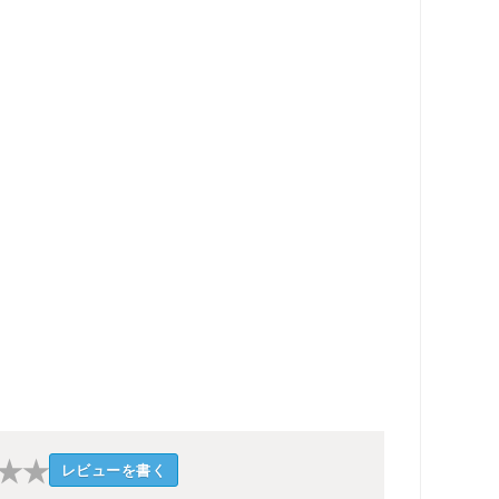
★
★
レビューを書く