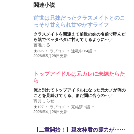
関連小説
前世は兄妹だったクラスメイトとのこ
っそり甘えられ甘やかすライフ
クラスメイトを間違えて前世の妹の名前で呼んだ
ら陰でベッタベタに甘えてくるように…
／
蒼唯まる
★
895
ラブコメ
連載中
24
話
2026年5月28日
更新
トップアイドルは元カレに未練たらた
ら
俺と別れてトップアイドルになった元カノが俺の
ことを見続けてくる、まだ間に合うの…
／
宵月しらせ
★
127
ラブコメ
完結済
1
話
2026年4月26日
更新
【二章開始！】親友枠君の霊力が……