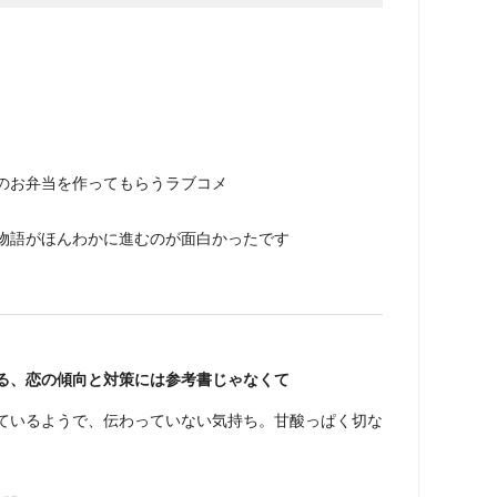
のお弁当を作ってもらうラブコメ
物語がほんわかに進むのが面白かったです
る、恋の傾向と対策には参考書じゃなくて
ているようで、伝わっていない気持ち。甘酸っぱく切な