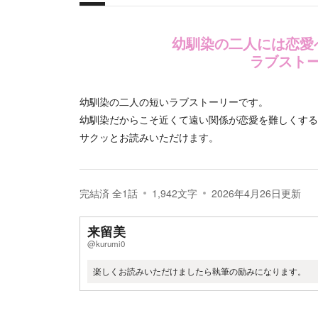
概要
幼馴染の二人には恋愛
ラブスト
幼馴染の二人の短いラブストーリーです。
幼馴染だからこそ近くて遠い関係が恋愛を難しくする
サクッとお読みいただけます。
完結済
全
1
話
1,942
文字
2026年4月26日
更新
来留美
@kurumi0
楽しくお読みいただけましたら執筆の励みになります。