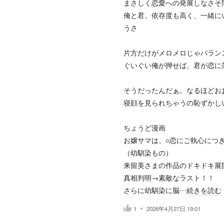
まさしく恋愛への発展しなさそ
俺と君。依存度も高く、一緒に
うさ
片方だけがメロメロじゃバラン
ぐいぐい俺が押せば、君が恋に
そうだったんだぁ。なるほどお
寝顔を見られちゃうの恥ずかし
ちょうど漫画
お嬢サマは、○恋にご執心につ
（幼馴染もの）
来留美さまの作品のドキドキ展
真相判明→素敵なラスト！！
さらに幼馴染に脳…
続きを読む
1
2026年4月27日 19:01