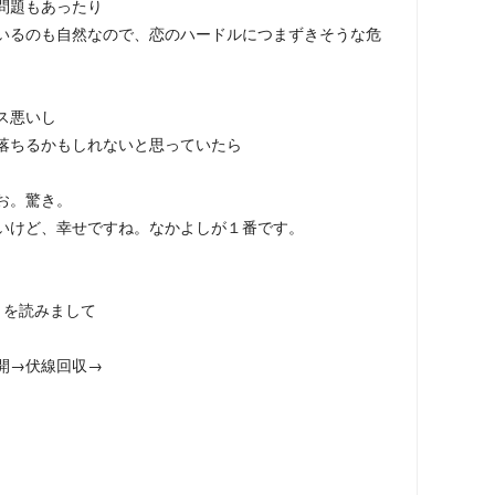
問題もあったり
いるのも自然なので、恋のハードルにつまずきそうな危
ス悪いし
落ちるかもしれないと思っていたら
お。驚き。
いけど、幸せですね。なかよしが１番です。
きを読みまして
開→伏線回収→