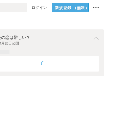
ログイン
新規登録
（無料）
染の恋は難しい？
年4月26日
公開