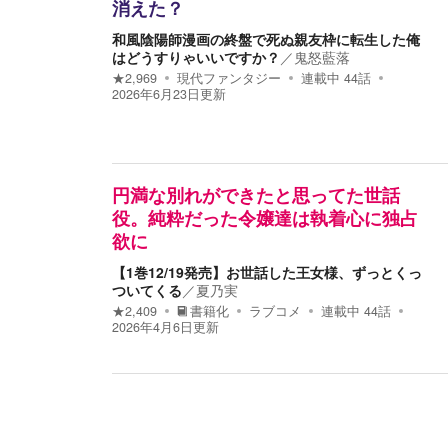
消えた？
和風陰陽師漫画の終盤で死ぬ親友枠に転生した俺
はどうすりゃいいですか？
／
鬼怒藍落
★
2,969
現代ファンタジー
連載中
44
話
2026年6月23日
更新
円満な別れができたと思ってた世話
役。純粋だった令嬢達は執着心に独占
欲に
【1巻12/19発売】お世話した王女様、ずっとくっ
ついてくる
／
夏乃実
★
2,409
書籍化
ラブコメ
連載中
44
話
2026年4月6日
更新