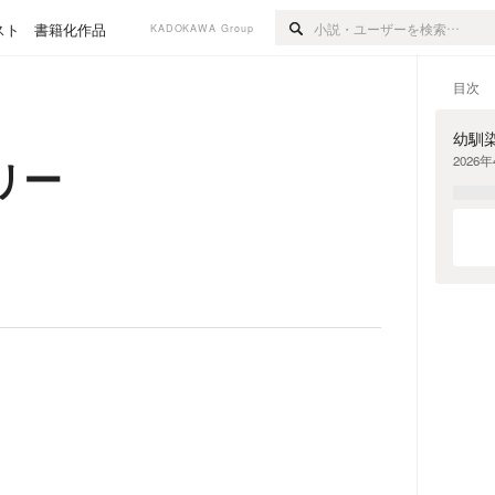
スト
書籍化作品
KADOKAWA Group
目次
幼馴
リー
2026