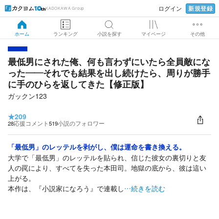
新規登録
ログイン
KADOKAWA Group
ホーム
ランキング
小説を探す
マイページ
その他
最低男にされた俺、何も言わずにいたら全員敵にな
った――それでも結果を出し続けたら、周りが勝手
に手のひらを返してきた【修正版】
ガックン123
★
209
28
応援コメント
519
小説のフォロワー
「最低男」のレッテルを剥がし、僕は運命を書き換える。
大学で「最低男」のレッテルを貼られ、信じた彼女の裏切りと友
人の罠により、すべてを失った本田司。地獄の底から、彼は這い
上がる。
本作は、『小説家になろう』で連載し
…続きを読む