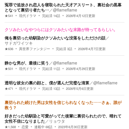
冤罪で追放され恋人を寝取られた天才アスリート、裏社会の黒幕
となって裏切り者たち…
／
@flameflame
★
541
現代ドラマ
完結済
14
話
2026年4月12日
更新
クソみたいなやつらにはクソみたいな末路が待ってるらしい。
俺を裏切った幼馴染がクソみたいな没落をしただけの話
／
サドガワイツキ
★
636
異世界ファンタジー
完結済
3
話
2026年4月7日
更新
静かな男が、最後に笑う
／
@flameflame
★
501
現代ドラマ
完結済
11
話
2026年4月29日
更新
透明な彼女の裏の顔と、僕が選んだ完璧な清算
／
@flameflame
★
471
現代ドラマ
完結済
13
話
2026年5月6日
更新
裏切られた続けた男は女性を信じられなくなった……さぁ、誰が
救う？
好きだった幼馴染と可愛がってた後輩に裏切られたので、晴れて
女性不信になりました
／
リョウタ
★
1,568
恋愛
連載中
68
話
2023年6月30日
更新