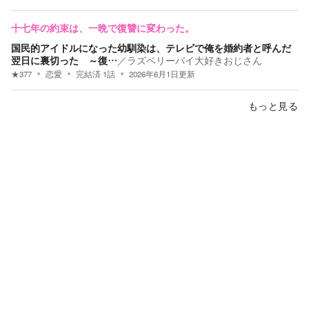
十七年の約束は、一晩で復讐に変わった。
国民的アイドルになった幼馴染は、テレビで俺を婚約者と呼んだ
翌日に裏切った ～復…
／
ラズベリーパイ大好きおじさん
★
377
恋愛
完結済
1
話
2026年6月1日
更新
もっと見る