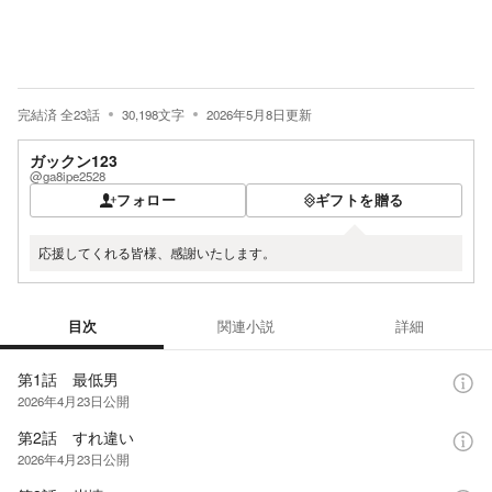
完結済
全
23
話
30,198
文字
2026年5月8日
更新
ガックン123
@ga8ipe2528
フォロー
ギフトを贈る
応援してくれる皆様、感謝いたします。
目次
関連小説
詳細
目次
第1話 最低男
2026年4月23日
公開
第2話 すれ違い
2026年4月23日
公開