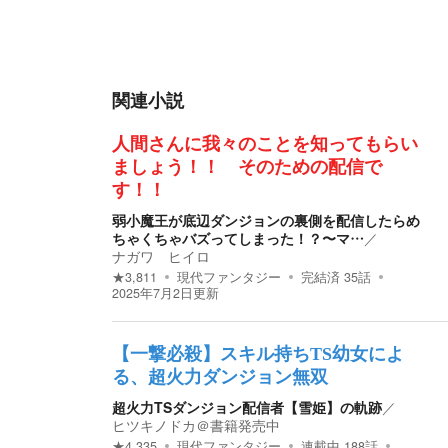
関連小説
人間さんに我々のことを知ってもらい
ましょう！！ そのための配信で
す！！
弱小魔王が底辺ダンジョンの裏側を配信したらめ
ちゃくちゃバズってしまった！？〜マ…
／
ナガワ ヒイロ
★
3,811
現代ファンタジー
完結済
35
話
2025年7月2日
更新
【一撃必殺】スキル持ちTS幼女によ
る、超火力ダンジョン無双
超火力TSダンジョン配信者【雪姫】の軌跡
／
ヒツキノドカ＠書籍発売中
★
4,335
現代ファンタジー
連載中
188
話