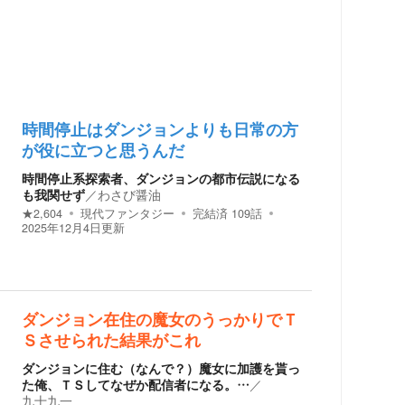
時間停止はダンジョンよりも日常の方
が役に立つと思うんだ
時間停止系探索者、ダンジョンの都市伝説になる
も我関せず
／
わさび醤油
★
2,604
現代ファンタジー
完結済
109
話
2025年12月4日
更新
ダンジョン在住の魔女のうっかりでＴ
Ｓさせられた結果がこれ
ダンジョンに住む（なんで？）魔女に加護を貰っ
た俺、ＴＳしてなぜか配信者になる。…
／
九十九一