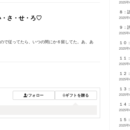
2025
８：
い・さ・せ・ろ♡
2025
９：
2025
ので従ってたら、いつの間にか６留してた。あ、あ
１０
2025
１１
2025
１２
2025
１３
2025
フォロー
ギフトを贈る
１４
2025
１５
2025