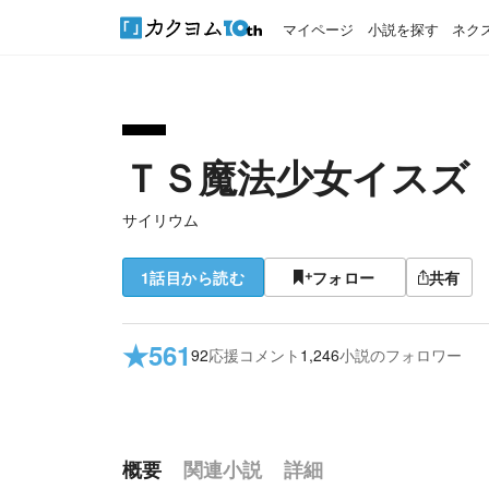
マイページ
小説を探す
ネク
ＴＳ魔法少女イスズ
サイリウム
1話目から読む
フォロー
共有
★
561
92
応援コメント
1,246
小説のフォロワー
概要
関連小説
詳細