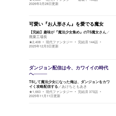
2026年3月28日
更新
可愛い『お人形さん』を愛でる魔女
【完結】趣味が『魔法少女集め』のTS魔女さん
／
廃棄工場長
★
2,408
現代ファンタジー
完結済
144
話
2025年12月3日
更新
ダンジョン配信は今、カワイイの時代
へ────
TSして魔法少女になった俺は、ダンジョンをカワ
イく攻略配信する
／
あけちともあき
★
1,663
現代ファンタジー
完結済
373
話
2025年11月11日
更新