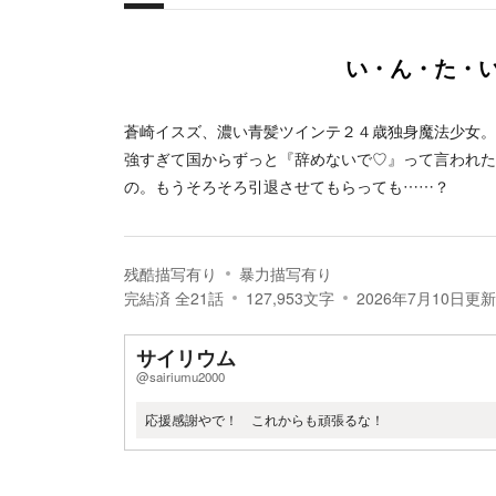
概要
い・ん・た・
蒼崎イスズ、濃い青髪ツインテ２４歳独身魔法少女。
強すぎて国からずっと『辞めないで♡』って言われた
の。もうそろそろ引退させてもらっても……？
残酷描写有り
暴力描写有り
完結済
全
21
話
127,953
文字
2026年7月10日
更新
サイリウム
@sairiumu2000
応援感謝やで！ これからも頑張るな！