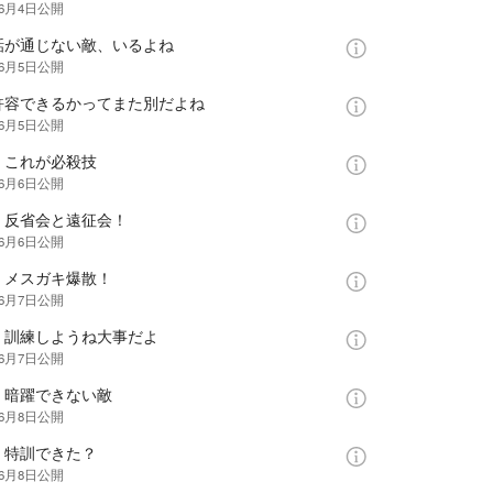
年6月4日
公開
話が通じない敵、いるよね
年6月5日
公開
許容できるかってまた別だよね
年6月5日
公開
：これが必殺技
年6月6日
公開
：反省会と遠征会！
年6月6日
公開
：メスガキ爆散！
年6月7日
公開
：訓練しようね大事だよ
年6月7日
公開
：暗躍できない敵
年6月8日
公開
：特訓できた？
年6月8日
公開