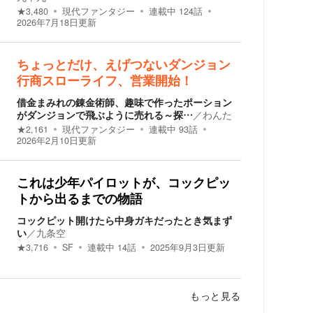
★
3,480
現代ファンタジー
連載中
124
話
2026年7月18日
更新
ちょっとだけ、えげつないダンジョン
行商スローライフ、営業開始！
借金まみれの錬金術師、趣味で作ったポーション
がダンジョンで飛ぶように売れる～探…
／
わんた
★
2,161
現代ファンタジー
連載中
93
話
2026年2月10日
更新
これは少年パイロットが、コックピッ
トから出るまでの物語
コックピット開けたら中身ガキだったとき気まず
い
／
九条空
★
3,716
SF
連載中
14
話
2025年9月3日
更新
もっと見る