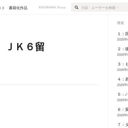
スト
書籍化作品
KADOKAWA Group
目次
１：
2025
 ＪＫ６留
２：
2025
３：
2025
４：
2025
５：
2025
６：
2025
７：