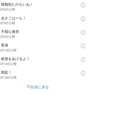
：模擬戦たのちいね！
年6月8日
公開
：あさごはーん！
年6月9日
公開
：不穏な激突
年6月9日
公開
：変身
年6月10日
公開
：絶望をあげるよ♡
年6月14日
公開
：閉廷！
年6月18日
公開
先頭に戻る