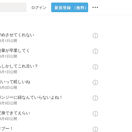
ログイン
新規登録
（無料）
辞めさせてくれない
年6月1日
公開
後輩が卒業してく
年6月1日
公開
もしかしてこれ古い？
年6月1日
公開
若いって眩しいね
年6月2日
公開
バンジーに紐なんていらないよね！
年6月3日
公開
変身できてえらい
年6月4日
公開
タブー！