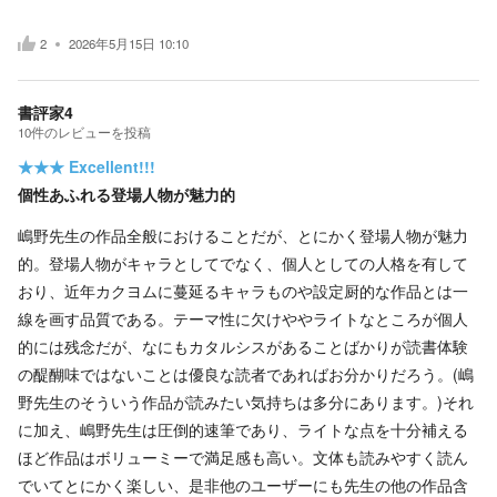
2
2026年5月15日 10:10
書評家4
10
件の
レビューを投稿
★★★
Excellent!!!
個性あふれる登場人物が魅力的
嶋野先生の作品全般におけることだが、とにかく登場人物が魅力
的。登場人物がキャラとしてでなく、個人としての人格を有して
おり、近年カクヨムに蔓延るキャラものや設定厨的な作品とは一
線を画す品質である。テーマ性に欠けややライトなところが個人
的には残念だが、なにもカタルシスがあることばかりが読書体験
の醍醐味ではないことは優良な読者であればお分かりだろう。(嶋
野先生のそういう作品が読みたい気持ちは多分にあります。)それ
に加え、嶋野先生は圧倒的速筆であり、ライトな点を十分補える
ほど作品はボリューミーで満足感も高い。文体も読みやすく読ん
でいてとにかく楽しい、是非他のユーザーにも先生の他の作品含