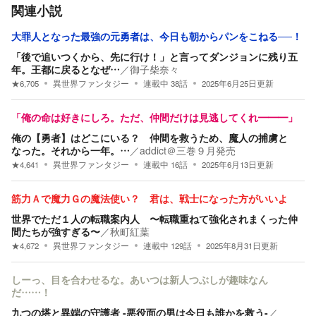
関連小説
大罪人となった最強の元勇者は、今日も朝からパンをこねる──！
「後で追いつくから、先に行け！」と言ってダンジョンに残り五
年。王都に戻るとなぜ…
／
御子柴奈々
★
6,705
異世界ファンタジー
連載中
38
話
2025年6月25日
更新
「俺の命は好きにしろ。ただ、仲間だけは見逃してくれ━━━」
俺の【勇者】はどこにいる？ 仲間を救うため、魔人の捕虜と
なった。それから一年。…
／
addict＠三巻９月発売
★
4,641
異世界ファンタジー
連載中
16
話
2025年6月13日
更新
筋力Ａで魔力Ｇの魔法使い？ 君は、戦士になった方がいいよ
世界でただ１人の転職案内人 〜転職重ねて強化されまくった仲
間たちが強すぎる〜
／
秋町紅葉
★
4,672
異世界ファンタジー
連載中
129
話
2025年8月31日
更新
しーっ、目を合わせるな。あいつは新人つぶしが趣味なん
だ……！
九つの塔と異端の守護者 -悪役面の男は今日も誰かを救う-
／