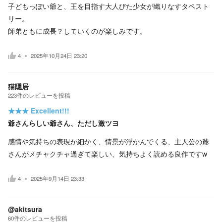
子どもっぽい爺と、王を目指す大人びた少女が織りなすタペスト
リー。
師弟ともに成長？していくのが楽しみです。
4
2025年10月24日 23:20
猫隠居
223
件の
レビューを投稿
★★★
Excellent!!!
爺さんらしい爺さん、ただし激ツヨ
感情や気持ちの表現が細かく、情景が浮かんでくる、主人公の爺
さんがメチャクチャ過ぎて楽しい、気持ちよく読める良作ですw
4
2025年9月14日 23:33
@akitsura
60
件の
レビューを投稿