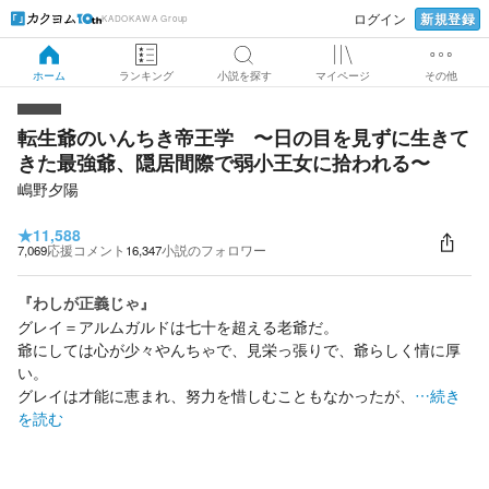
新規登録
ログイン
KADOKAWA Group
ホーム
ランキング
小説を探す
マイページ
その他
転生爺のいんちき帝王学 〜日の目を見ずに生きて
きた最強爺、隠居間際で弱小王女に拾われる〜
嶋野夕陽
★
11,588
7,069
応援コメント
16,347
小説のフォロワー
『わしが正義じゃ』
グレイ＝アルムガルドは七十を超える老爺だ。
爺にしては心が少々やんちゃで、見栄っ張りで、爺らしく情に厚
い。
グレイは才能に恵まれ、努力を惜しむこともなかったが、
…続き
を読む