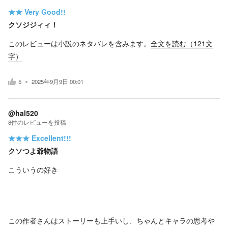
★★
Very Good!!
クソジジィィ！
このレビューは小説のネタバレを含みます。
全文を読む（
121
文
字）
5
2025年9月9日 00:01
@hal520
8
件の
レビューを投稿
★★★
Excellent!!!
クソつよ爺物語
こういうの好き
この作者さんはストーリーも上手いし、ちゃんとキャラの思考や