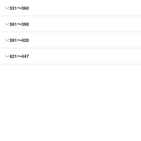
331〜360
361〜390
391〜420
421〜447