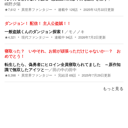
嶋野夕陽
★
7,612
異世界ファンタジー
連載中
129
話
2025年12月22日
更新
ダンジョン！ 配信！ 主人公盗賊！！
一般盗賊くんのダンジョン探索！
／
モノノキ
★
4,321
現代ファンタジー
連載中
94
話
2026年7月2日
更新
寝取った？ いやそれ、お前が頑張っただけじゃないか…？ お
めでとう！
転生したら、偽勇者にヒロイン全員寝取られてました ～原作知
識で無双したアイツと…
／
田の中の田中
★
8,398
異世界ファンタジー
完結済
69
話
2025年7月29日
更新
もっと見る