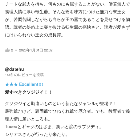
チートな武力を持ち、何ものにも屈することがない、傍若無人で
義理人情に厚い転生爺。そんな爺を味方につけた無力な末王女
が、苦悶苦闘しながらも自らが王の器であることを見せつける物
語。読者の斜め上に突き抜ける転生爺の痛快さと、読者が愛さず
にはいられない王女の成長譚。
2
2026年1月31日 22:32
@datehu
144
件の
レビューを投稿
★★★
Excellent!!!
愛すべきクソジジイ！！
クソジジイと勘違いものという新たなジャンルが登場？！
最強爺だけど、頑固爺でひねくれ爺で厄介者。でも、教育者で義
理人情に篤いところも。
Tueeeとギャグのはざま、笑いと涙のラプソディ。
シリアスさんが行ったり来たり。