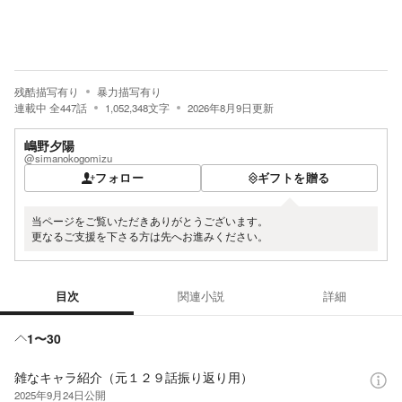
残酷描写有り
暴力描写有り
連載中
全
447
話
1,052,348
文字
2026年8月9日
更新
嶋野夕陽
@simanokogomizu
フォロー
ギフトを贈る
当ページをご覧いただきありがとうございます。
更なるご支援を下さる方は先へお進みください。
目次
関連小説
詳細
目次
1〜30
雑なキャラ紹介（元１２９話振り返り用）
2025年9月24日
公開