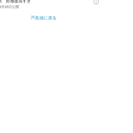
3話 好感度高すぎ
年9月25日
公開
先頭に戻る