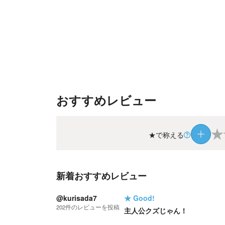
おすすめレビュー
★
★で称える
新着おすすめレビュー
@kurisada7
★
Good!
202
件の
レビューを投稿
主人公クズじゃん！