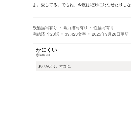
よ。愛してる。でもね、今度は絶対に死なせたりしな
残酷描写有り
暴力描写有り
性描写有り
完結済
全
23
話
39,423
文字
2025年9月26日
更新
かにくい
@kanikui
ありがとう、本当に。