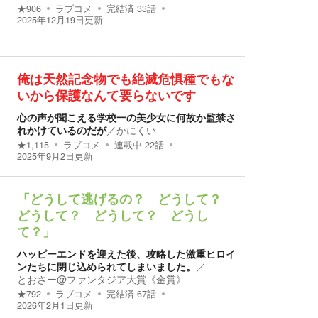
★
906
ラブコメ
完結済
33
話
2025年12月19日
更新
俺は天然記念物でも絶滅危惧種でもな
いから保護なんて要らないです
心の声が聞こえる学校一の美少女に何故か監禁さ
れかけているのだが
／
かにくい
★
1,115
ラブコメ
連載中
22
話
2025年9月2日
更新
「どうして逃げるの？ どうして？
どうして？ どうして？ どうし
て？」
ハッピーエンドを迎えた後、攻略した激重ヒロイ
ンたちに閉じ込められてしまいました。
／
とおさー@ファンタジア大賞《金賞》
★
792
ラブコメ
完結済
67
話
2026年2月1日
更新