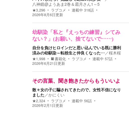
八神鏡@ようあま2巻＆霜月さん1～5
★
3,296
ラブコメ
連載中
318
話
2026年8月6日
更新
幼馴染「私と『えっちの練習』シてみ
ない？」(お願い、捨てないで……)
自分を負けヒロインだと思い込んでいる既に勝利
済みの幼馴染～転校生と仲良くなった…
／
桜木桜
★
1,998
書籍化
ラブコメ
連載中
57
話
2026年6月21日
更新
その言葉、聞き飽きたからもういいよ
散々女の子に騙されてきたので、女性不信になり
ました
／
かにくい
★
2,324
ラブコメ
連載中
56
話
2026年2月1日
更新