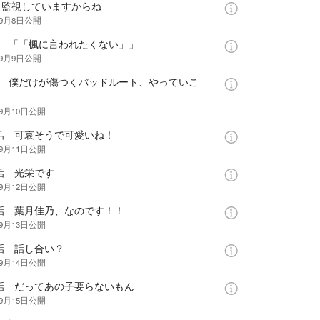
話 監視していますからね
年9月8日
公開
話 「「楓に言われたくない」」
年9月9日
公開
話 僕だけが傷つくバッドルート、やっていこ
！
年9月10日
公開
0話 可哀そうで可愛いね！
年9月11日
公開
話 光栄です
年9月12日
公開
2話 葉月佳乃、なのです！！
年9月13日
公開
話 話し合い？
年9月14日
公開
4話 だってあの子要らないもん
年9月15日
公開