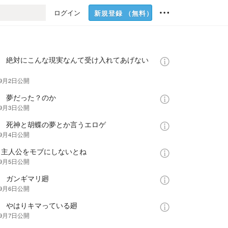
ログイン
新規登録
（無料）
話 絶対にこんな現実なんて受け入れてあげない
年9月2日
公開
話 夢だった？のか
年9月3日
公開
話 死神と胡蝶の夢とか言うエロゲ
年9月4日
公開
話 主人公をモブにしないとね
年9月5日
公開
話 ガンギマリ廻
年9月6日
公開
話 やはりキマっている廻
年9月7日
公開