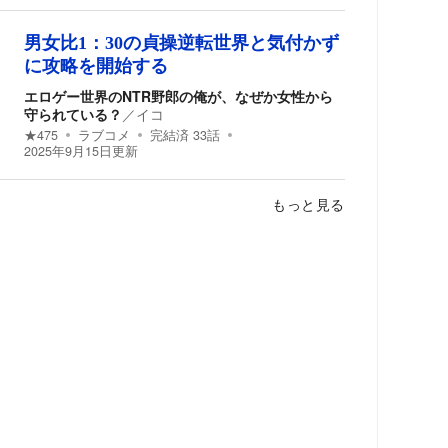
男女比1：30の貞操逆転世界と気付かず
に攻略を開始する
エロゲー世界のNTR野郎の俺が、なぜか女性から
守られている？
／
イコ
★
475
ラブコメ
完結済
33
話
2025年9月15日
更新
もっと見る