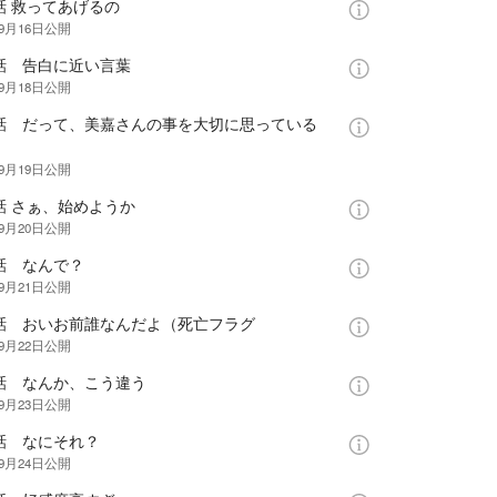
話 救ってあげるの
年9月16日
公開
6話 告白に近い言葉
年9月18日
公開
7話 だって、美嘉さんの事を大切に思っている
！
年9月19日
公開
話 さぁ、始めようか
年9月20日
公開
話 なんで？
年9月21日
公開
0話 おいお前誰なんだよ（死亡フラグ
年9月22日
公開
1話 なんか、こう違う
年9月23日
公開
話 なにそれ？
年9月24日
公開