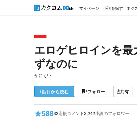
マイページ
小説を探す
ネク
エロゲヒロインを最
ずなのに
かにくい
1話目から読む
フォロー
共有
★
588
82
応援コメント
2,242
小説のフォロワー