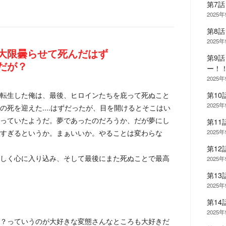
第7
2025
第8
2025
大限曇らせて死んだはず
第9
だが？
ー！
2025
転生した俺は、最後、ヒロインたちを庇って死ぬこと
第1
2025
死を迎えた....はずだったが、目を開けるとそこはい
っていたようだ。夢であったのだろうか、だが夢にし
第11
すぎるというか。まぁいいか。やることは変わらな
2025
第1
しく心に入り込み、そして最後にまた死ぬことで最高
2025
第13
2025
第1
2025
？っていうのが大好きな変態さんなところも大好きだ