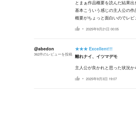
とまぁ作品概要を読んだ結果出
基本こういう感じの主人公の作
概要がちょっと面白いのでレビ
2025年9月21日 00:05
@abedon
★★★
Excellent!!!
362
件の
レビューを投稿
離れナイ、イツマデモ
主人公が良かれと思った状況か
2025年9月3日 19:07