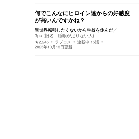
何でこんなにヒロイン達からの好感度
が高いんですかね？
異世界転移したくないから学校を休んだ
／
3pu (旧名 睡眠が足りない人)
★
2,245
ラブコメ
連載中
15
話
2025年10月13日
更新