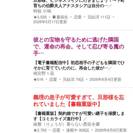
旦那様、ビジネスライクに行きましょう！〜下町
育ちの伯爵夫人アナスタシアは自分の…
／
時枝 小鳩
★
3,529
書籍化
恋愛
完結済
111
話
2026年5月17日
更新
彼との宝物を守るために逃げた隣国
で、運命の再会。そして忍び寄る魔の
手…
【電子書籍配信中】初恋相手の子どもを隣国でひ
そかに育てていたのに、再会した彼が…
／
鳴宮野々花
★
516
恋愛
完結済
79
話
2026年8月4日
更新
義理の息子が可愛すぎて、旦那様を忘
れていました【書籍重版中】
【書籍重版】契約婚ですが可愛い継子を溺愛しま
す【コミカライズ進行中】
／
綾雅（りょうが）要らない悪役令嬢
★
2,763
恋愛
連載中
928
話
2026年8月6日
更新