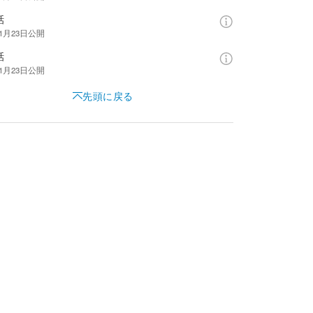
話
年1月23日
公開
話
年1月23日
公開
先頭に戻る