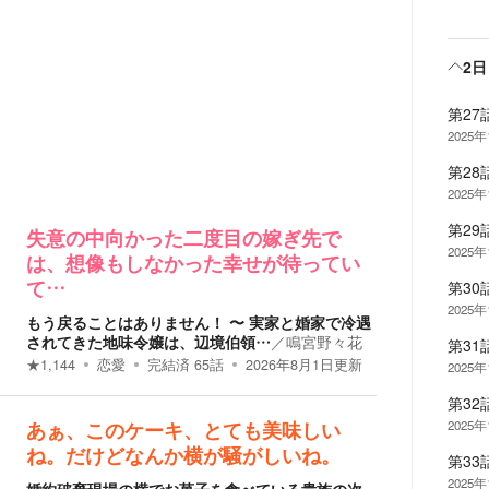
2
第27
2025
第28
2025
第29
失意の中向かった二度目の嫁ぎ先で
2025
は、想像もしなかった幸せが待ってい
第30
て…
2025
もう戻ることはありません！ 〜 実家と婚家で冷遇
されてきた地味令嬢は、辺境伯領…
／
鳴宮野々花
第31
★
1,144
恋愛
完結済
65
話
2026年8月1日
更新
2025
第32
2025
あぁ、このケーキ、とても美味しい
ね。だけどなんか横が騒がしいね。
第33
2025