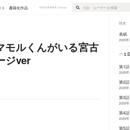
スト
書籍化作品
KADOKAWA Group
目次
表紙
2025
マモルくんがいる宮古
１
ジver
第1話
2025
第2話
2025
第3話
2025
第4話
2025
第5話