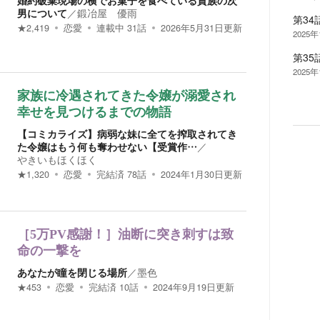
婚約破棄現場の横でお菓子を食べている貴族の次
男について
／
鍛冶屋 優雨
第34
★
2,419
恋愛
連載中
31
話
2026年5月31日
更新
2025
第35
2025
家族に冷遇されてきた令嬢が溺愛され
幸せを見つけるまでの物語
【コミカライズ】病弱な妹に全てを搾取されてき
た令嬢はもう何も奪わせない【受賞作…
／
やきいもほくほく
★
1,320
恋愛
完結済
78
話
2024年1月30日
更新
［5万PV感謝！］油断に突き刺すは致
命の一撃を
あなたが瞳を閉じる場所
／
墨色
★
453
恋愛
完結済
10
話
2024年9月19日
更新