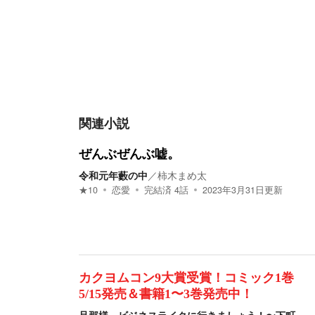
関連小説
ぜんぶぜんぶ嘘。
令和元年藪の中
／
柿木まめ太
★
10
恋愛
完結済
4
話
2023年3月31日
更新
カクヨムコン9大賞受賞！コミック1巻
5/15発売＆書籍1〜3巻発売中！