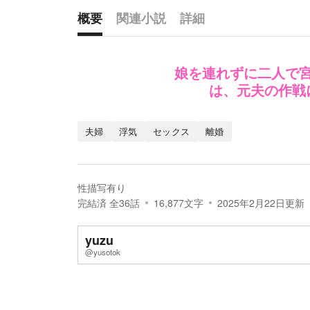
概要
関連小説
詳細
概要
娘を連れずに二人で
は、元夫の作戦
夫婦
浮気
セックス
離婚
性描写有り
完結済
全
36
話
16,877
文字
2025年2月22日
更新
yuzu
@yusotok