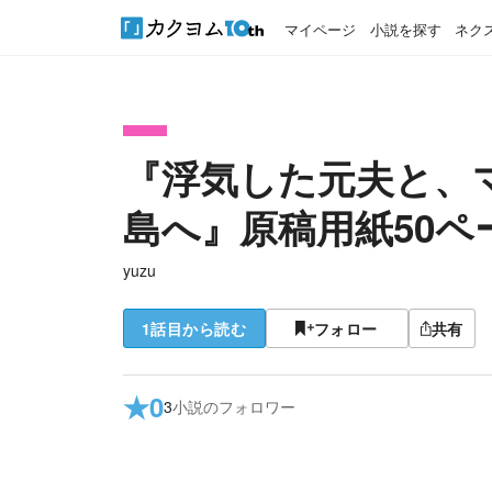
マイページ
小説を探す
ネク
『浮気した元夫と、
島へ』原稿用紙50ペー
yuzu
1話目から読む
フォロー
共有
★
0
3
小説のフォロワー