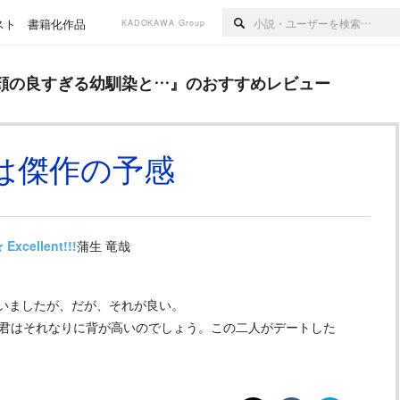
スト
書籍化作品
KADOKAWA Group
る幼馴染と…
』のおすすめレビュー
顔の良すぎる幼馴染と…
』のおすすめレビュー
は傑作の予感
★
Excellent!!!
蒲生 竜哉
いましたが、だが、それが良い。
織君はそれなりに背が高いのでしょう。この二人がデートした