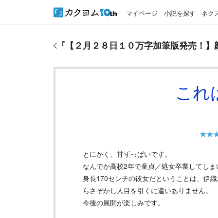
マイページ
小説を探す
ネク
『
【２月２８日１０万字加筆版発売！】顔の良すぎ
『
【２月２８日１０万字加筆版発売！】
これ
★★
とにかく、甘ずっぱいです。
なんでか高校2年で童貞／処女卒業してしま
身長170センチの彼女だということは、伊
らさぞかし人目を引くに違いありません。
今後の展開が楽しみです。