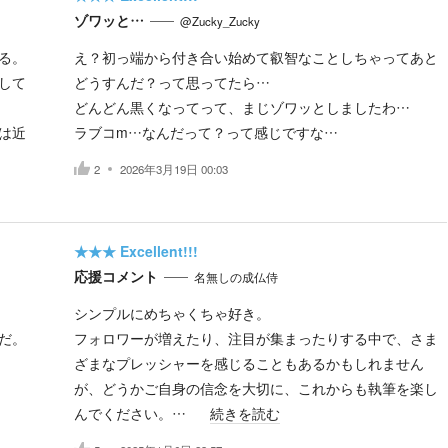
ゾワッと…
@Zucky_Zucky
る。
え？初っ端から付き合い始めて叡智なことしちゃってあと
して
どうすんだ？って思ってたら…
どんどん黒くなってって、まじゾワッとしましたわ…
は近
ラブコm…なんだって？って感じですな…
2
2026年3月19日 00:03
★★★
Excellent!!!
応援コメント
名無しの成仏侍
シンプルにめちゃくちゃ好き。
だ。
フォロワーが増えたり、注目が集まったりする中で、さま
ざまなプレッシャーを感じることもあるかもしれません
が、どうかご自身の信念を大切に、これからも執筆を楽し
んでください。…
続きを読む