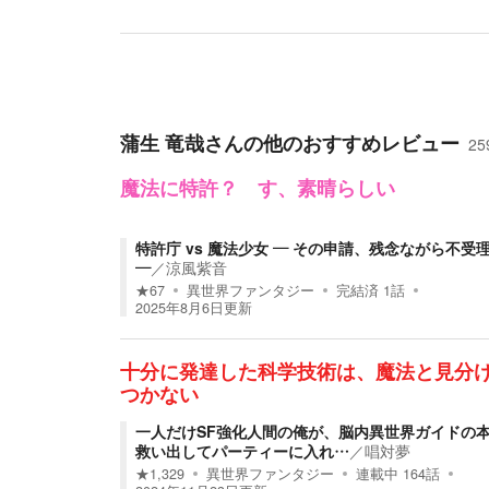
蒲生 竜哉
さんの他のおすすめレビュー
25
魔法に特許？ す、素晴らしい
特許庁 vs 魔法少女 ― その申請、残念ながら不受
―
／
涼風紫音
★
67
異世界ファンタジー
完結済
1
話
2025年8月6日
更新
十分に発達した科学技術は、魔法と見分
つかない
一人だけSF強化人間の俺が、脳内異世界ガイドの
救い出してパーティーに入れ…
／
唱対夢
★
1,329
異世界ファンタジー
連載中
164
話