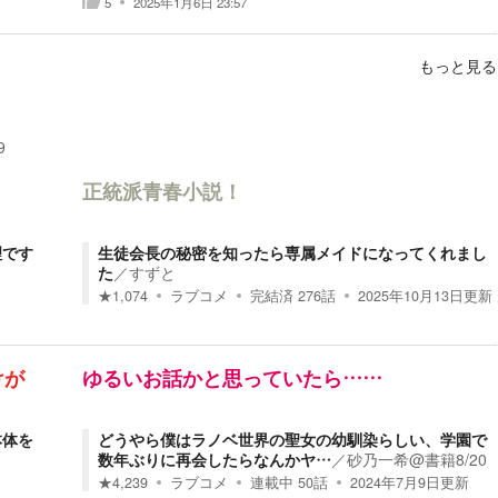
5
2025年1月6日 23:57
もっと見る
9
正統派青春小説！
理です
生徒会長の秘密を知ったら専属メイドになってくれまし
た
／
すずと
★
1,074
ラブコメ
完結済
276
話
2025年10月13日
更新
けが
ゆるいお話かと思っていたら……
本体を
どうやら僕はラノベ世界の聖女の幼馴染らしい、学園で
数年ぶりに再会したらなんかヤ…
／
砂乃一希@書籍8/20
★
4,239
ラブコメ
連載中
50
話
2024年7月9日
更新