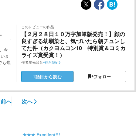
このレビューの作品
【２月２８日１０万字加筆版発売！】顔の
ー
良すぎる幼馴染と、気づいたら朝チュンし
てた件（カクヨムコン10 特別賞＆コミカ
て、今
ライズ賞受賞！）
まいま
でも焦
作者
星光音音
作品情報
1話目から読む
フォロー
前へ
次へ
★★★
Excellent!!!