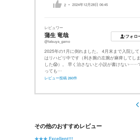
2024年12月28日 06:45
2
レビュワー
蒲生 竜哉
フォロ
@tatsuya_gamo
2025年の1月に倒れました。 4月末まで入院し
はリハビリ中です（利き腕の左腕が麻痺してし
した😱）。 早く治さないと小説が書けない……
っても…
レビュー投稿
260
件
その他のおすすめレビュー
★★★
Excellent!!!