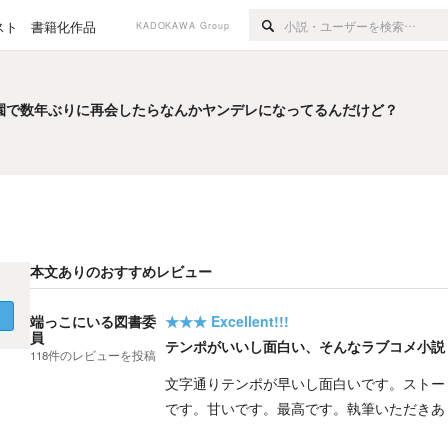
スト
書籍化作品
KADOKAWA Group
園で数年ぶりに再会したらなんかヤンデレになってるんだけど？
園で数年ぶりに再会したらなんかヤンデレになってるんだけど？
本文ありのおすすめレビュー
く
端っこにいる図書委
★★★
Excellent!!!
員
テンポがいいし面白い、そんなラブコメ小説
118
件の
レビューを投稿
文字通りテンポが早いし面白いです。ストー
です。甘いです。最高です。執筆いただきあ