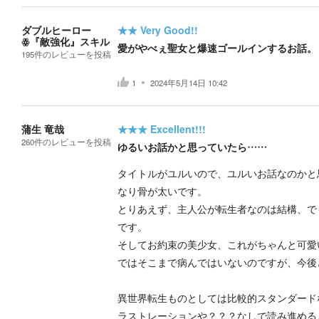
ダブルヒーロー
★★
Very Good!!
ꙮ『敵強化』スキル
愛がやべぇ聖女と爆速ゴールインするお話。
195
件の
レビューを投稿
1
2024年5月14日 10:42
蒲生 竜哉
★★★
Excellent!!!
260
件の
レビューを投稿
ゆるいお話かと思っていたら……
タイトルがユルいので、ユルいお話なのかと
なり骨が太いです。
とりあえず、主人公が転生者なのは結構、で
です。
そしてお約束の美少女、これがちゃんと可愛
ではそこまで病んではいないのですが、今後
異世界転生ものとしては比較的スタンダード
ラストレーションや？？？なしで読み進める