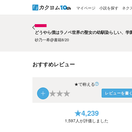
マイページ
小説を探す
ネク
どうやら僕はラノベ世界の聖女の幼馴染らしい、学
どうやら僕はラノベ世界の聖女の幼馴染らしい、学
砂乃一希@書籍8/20
おすすめレビュー
★で称える
★
★
★
レビューを書
★
4,239
1,597
人が評価しました