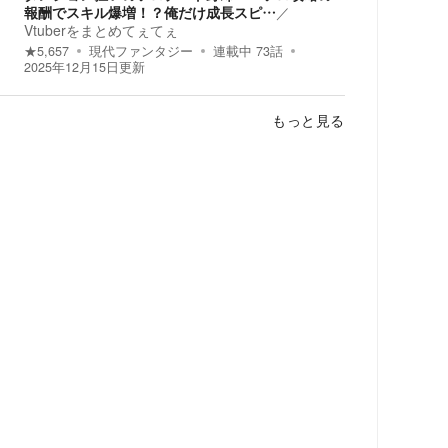
報酬でスキル爆増！？俺だけ成長スピ…
／
Vtuberをまとめてぇてぇ
★
5,657
現代ファンタジー
連載中
73
話
2025年12月15日
更新
もっと見る