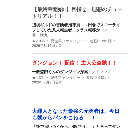
【最終章開始‼︎】目指せ、理想のチュー
トリアル！！
辺境ギルドの冒険者指導員 ～田舎でスローライ
フしていた凡人転生者、クラス転移か…
／
葵 咲九
★
2,976
異世界ファンタジー
連載中
221
話
2026年8月6日
更新
ダンジョン！ 配信！ 主人公盗賊！！
一般盗賊くんのダンジョン探索！
／
モノノキ
★
4,321
現代ファンタジー
連載中
94
話
2026年7月2日
更新
大罪人となった最強の元勇者は、今日
も朝からパンをこねる──！
「後で追いつくから、先に行け！」と言ってダン