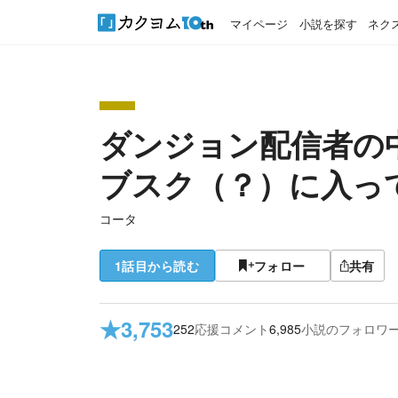
マイページ
小説を探す
ネク
ダンジョン配信者の
ブスク（？）に入っ
コータ
1話目から読む
フォロー
共有
★
3,753
252
応援コメント
6,985
小説のフォロワ