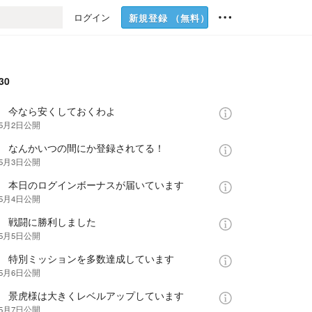
ログイン
新規登録
（無料）
30
話 今なら安くしておくわよ
年5月2日
公開
話 なんかいつの間にか登録されてる！
年5月3日
公開
話 本日のログインボーナスが届いています
年5月4日
公開
話 戦闘に勝利しました
年5月5日
公開
話 特別ミッションを多数達成しています
年5月6日
公開
話 景虎様は大きくレベルアップしています
年5月7日
公開