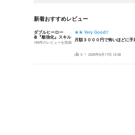
新着おすすめレビュー
ダブルヒーロー
★★
Very Good!!
ꙮ『敵強化』スキル
月額３０００円で怖いほどに手
195
件の
レビューを投稿
3
2025年6月17日 12:38