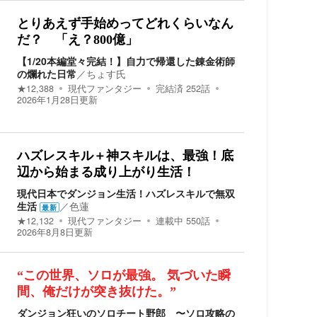
とりあえず手始めってどれくらいなん
だ？ 「え？800億」
【1/20本編堂々完結！】自力で帰還した錬金術師
の爛れた日常
／
ちょす氏
★
12,388
現代ファンタジー
完結済
252
話
2026年1月28日
更新
ハズレスキル＋神スキルは、最強！底
辺から始まる成り上がり生活！
現代日本でダンジョン生活！ハズレスキルで無双
生活
／
色蓮
最新
★
12,132
現代ファンタジー
連載中
550
話
2026年8月8日
更新
“この世界、ソロが最強。 気づいた瞬
間、俺だけが突き抜けた。”
ダンジョン狂いのソロチート野郎 〜ソロ攻略の