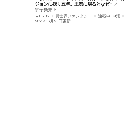
ジョンに残り五年。王都に戻るとなぜ…
／
御子柴奈々
★
6,705
異世界ファンタジー
連載中
38
話
2025年6月25日
更新