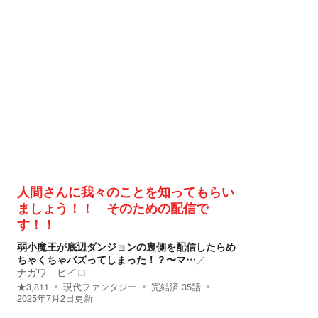
人間さんに我々のことを知ってもらい
ましょう！！ そのための配信で
す！！
弱小魔王が底辺ダンジョンの裏側を配信したらめ
ちゃくちゃバズってしまった！？〜マ…
／
ナガワ ヒイロ
★
3,811
現代ファンタジー
完結済
35
話
2025年7月2日
更新