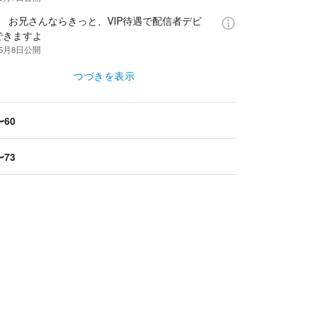
話 お兄さんならきっと、VIP待遇で配信者デビ
できますよ
年5月8日
公開
つづきを表示
〜60
〜73