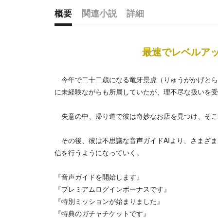
概要
関連小説
詳細
概要
最速でレベルア
今年で二十二歳になる竜牙景虎（りゅうがかげとら
に未経験ながらも所属していたが、理不尽な扱いを受
失意の中、帰り道で彼は奇妙なお店を見つけ、そこ
その後、彼は不思議な音声ガイドAIより、さまざま
信を行うようになっていく。
『音声ガイドを開始します』
『プレミアムログインボーナスです』
『特別ミッションが始まりました』
『特典のガチャチケットです』