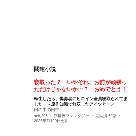
関連小説
寝取った？ いやそれ、お前が頑張っ
ただけじゃないか…？ おめでとう！
転生したら、偽勇者にヒロイン全員寝取られてま
した ～原作知識で無双したアイツと…
／
田の中の田中
★
8,395
異世界ファンタジー
完結済
69
話
2025年7月29日
更新