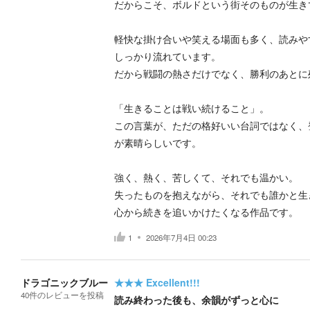
だからこそ、ボルドという街そのものが生き
軽快な掛け合いや笑える場面も多く、読みや
しっかり流れています。
だから戦闘の熱さだけでなく、勝利のあとに
「生きることは戦い続けること」。
この言葉が、ただの格好いい台詞ではなく、
が素晴らしいです。
強く、熱く、苦しくて、それでも温かい。
失ったものを抱えながら、それでも誰かと生
心から続きを追いかけたくなる作品です。
1
2026年7月4日 00:23
ドラゴニックブルー
★★★
Excellent!!!
40
件の
レビューを投稿
読み終わった後も、余韻がずっと心に