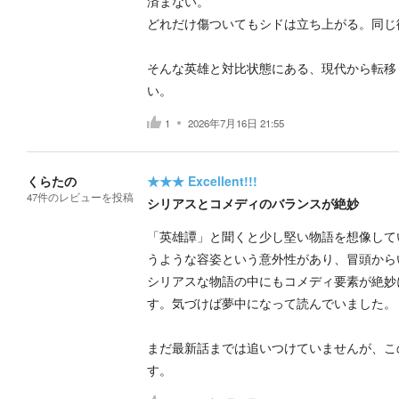
済まない。
どれだけ傷ついてもシドは立ち上がる。同じ
そんな英雄と対比状態にある、現代から転移
い。
1
2026年7月16日 21:55
くらたの
★★★
Excellent!!!
47
件の
レビューを投稿
シリアスとコメディのバランスが絶妙
「英雄譚」と聞くと少し堅い物語を想像して
うような容姿という意外性があり、冒頭から
シリアスな物語の中にもコメディ要素が絶妙
す。気づけば夢中になって読んでいました。
まだ最新話までは追いつけていませんが、こ
す。