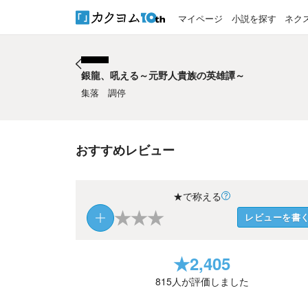
マイページ
小説を探す
ネク
銀龍、吼える～元野人貴族の英雄譚～
銀龍、吼える～元野人貴族の英雄譚～
集落 調停
おすすめレビュー
★で称える
★
★
★
レビューを書
★
2,405
815
人が評価しました