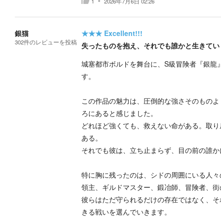
1
2026年7月6日 02:26
銀猫
★★★
Excellent!!!
302
件の
レビューを投稿
失ったものを抱え、それでも誰かと生きてい
城塞都市ボルドを舞台に、S級冒険者『銀龍
す。
この作品の魅力は、圧倒的な強さそのものよ
ろにあると感じました。
どれほど強くても、救えない命がある。取り
ある。
それでも彼は、立ち止まらず、目の前の誰か
特に胸に残ったのは、シドの周囲にいる人々
領主、ギルドマスター、鍛冶師、冒険者、街
彼らはただ守られるだけの存在ではなく、そ
きる戦いを選んでいきます。