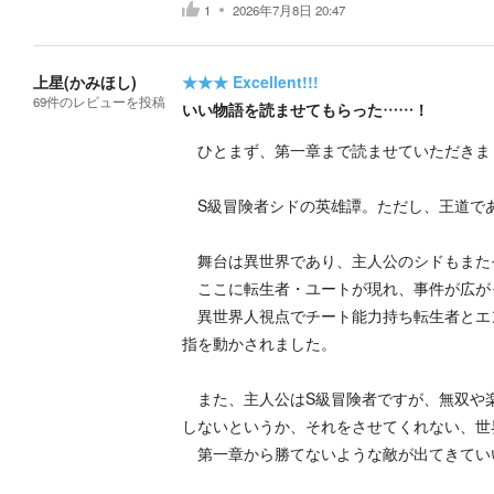
1
2026年7月8日 20:47
上星(かみほし)
★★★
Excellent!!!
69
件の
レビューを投稿
いい物語を読ませてもらった……！
ひとまず、第一章まで読ませていただきま
S級冒険者シドの英雄譚。ただし、王道で
舞台は異世界であり、主人公のシドもまた
ここに転生者・ユートが現れ、事件が広が
異世界人視点でチート能力持ち転生者とエ
指を動かされました。
また、主人公はS級冒険者ですが、無双や
しないというか、それをさせてくれない、世
第一章から勝てないような敵が出てきてい