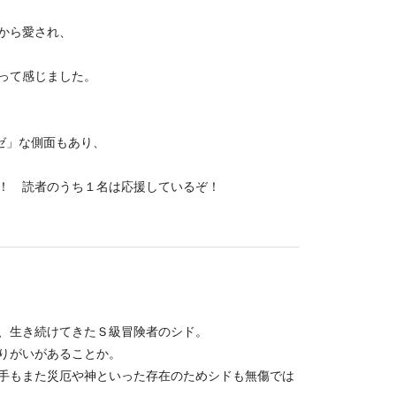
から愛され、
って感じました。
ゼ」な側面もあり、
！ 読者のうち１名は応援しているぞ！
、生き続けてきたＳ級冒険者のシド。
りがいがあることか。
手もまた災厄や神といった存在のためシドも無傷では