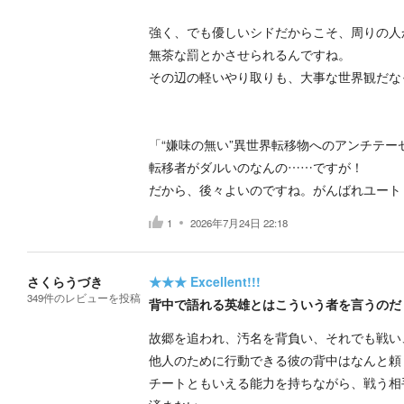
強く、でも優しいシドだからこそ、周りの人
無茶な罰とかさせられるんですね。
その辺の軽いやり取りも、大事な世界観だな
「“嫌味の無い”異世界転移物へのアンチテー
転移者がダルいのなんの……ですが！
だから、後々よいのですね。がんばれユート
1
2026年7月24日 22:18
さくらうづき
★★★
Excellent!!!
349
件の
レビューを投稿
背中で語れる英雄とはこういう者を言うのだ
故郷を追われ、汚名を背負い、それでも戦い
他人のために行動できる彼の背中はなんと頼
チートともいえる能力を持ちながら、戦う相