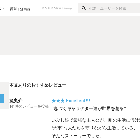
スト
書籍化作品
KADOKAWA Group
本文ありのおすすめレビュー
く
流丸介
★★★
Excellent!!!
161
件の
レビューを投稿
“息づくキャラクター達が世界を創る”
いぶし銀で最強な主人公が、町の生活に溶け
“大事”な人たちを守りながら生活している、
そんなストーリーでした。