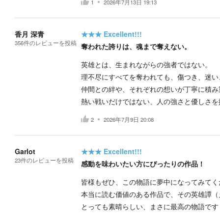
1
2026年7月13日 19:13
香月 深青
★★★
Excellent!!!
356
件の
レビューを投稿
奪われた誇りは、魂まで奪えない。
英雄とは、生まれながらの強者ではない。
理不尽にすべてを奪われても、傷つき、迷い
仲間との絆や、それぞれの想いが丁寧に積み
熱い戦いだけではない、人の強さと優しさを
2
2026年7月9日 20:08
Garlot
★★★
Excellent!!!
23
件の
レビューを投稿
感動を味わいたい方にぴったりの作品！
皆様もぜひ、この物語に夢中になってみてく
本当に読む価値のある作品で、その英雄譚（
とっても素晴らしい、まさに最高の物語です