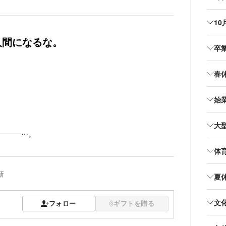
10
人間になるな。
卒
春
始
大
―――⋯。
体
新
夏
文
フォロー
ギフトを贈る