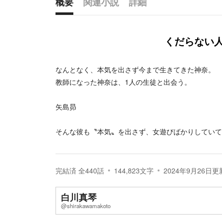
概要
関連小説
詳細
概要
くだらない
なんとなく、本気を出さず今まで生きてきた神奈。
教師になった神奈は、1人の生徒と出会う。
矢島昴
そんな彼も〝本気〟を出さず、女遊びばかりしていて
完結済
全
440
話
144,823
文字
2024年9月26日
更
白川真琴
@shirakawamakoto