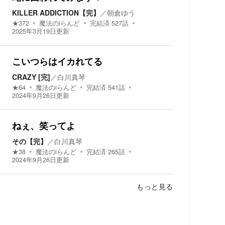
KILLER ADDICTION【完】
／
朝倉ゆう
★
372
魔法のiらんど
完結済
527
話
2025年3月19日
更新
こいつらはイカれてる
CRAZY [完]
／
白川真琴
★
64
魔法のiらんど
完結済
541
話
2024年9月26日
更新
ねぇ、笑ってよ
その【完】
／
白川真琴
★
38
魔法のiらんど
完結済
265
話
2024年9月26日
更新
もっと見る