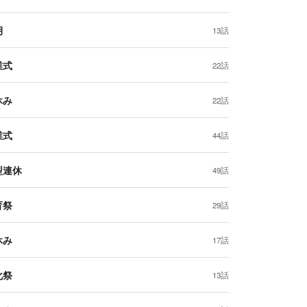
月
13話
業式
22話
休み
22話
業式
44話
型連休
49話
育祭
29話
休み
17話
化祭
13話