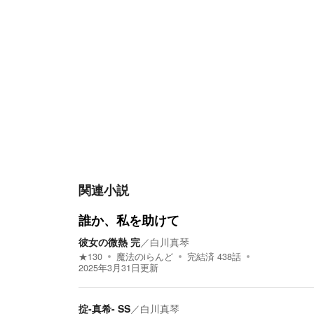
関連小説
誰か、私を助けて
彼女の微熱 完
／
白川真琴
★
130
魔法のiらんど
完結済
438
話
2025年3月31日
更新
掟-真希- SS
／
白川真琴