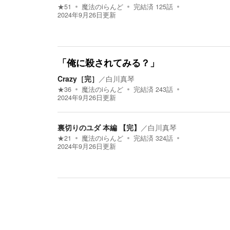
★
51
魔法のiらんど
完結済
125
話
2024年9月26日
更新
「俺に殺されてみる？」
Crazy［完］
／
白川真琴
★
36
魔法のiらんど
完結済
243
話
2024年9月26日
更新
裏切りのユダ 本編 【完】
／
白川真琴
★
21
魔法のiらんど
完結済
324
話
2024年9月26日
更新