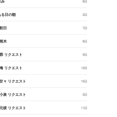
休み
8話
ある日の朝
2話
 初日
7話
 桜木
8話
 昴 リクエスト
9話
 海 リクエスト
12話
 甘々 リクエスト
15話
 小泉 リクエスト
5話
 元彼 リクエスト
11話