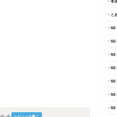
冬
と
SS
SS
SS
SS
SS
SS
SS
★
★
レビューを書く