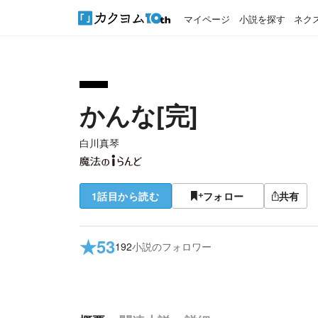
マイページ
小説を探す
ネク
かんな[完]
白川真琴
1話目から読む
フォロー
共有
★
53
192
小説のフォロワー