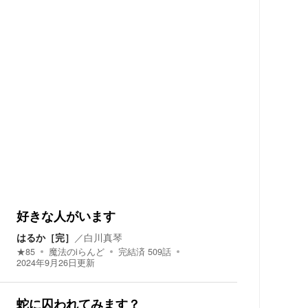
好きな人がいます
はるか［完］
／
白川真琴
★
85
魔法のiらんど
完結済
509
話
2024年9月26日
更新
蛇に囚われてみます？