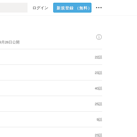
ログイン
新規登録
（無料）
年9月26日
公開
22話
23話
40話
25話
9話
23話