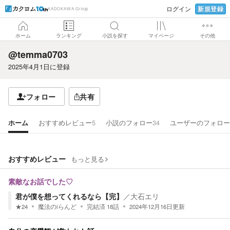
新規登録
ログイン
KADOKAWA Group
ホーム
ランキング
小説を探す
マイページ
その他
@temma0703
2025年4月1日
に登録
フォロー
共有
ホーム
おすすめレビュー
5
小説のフォロー
34
ユーザーのフォロー
おすすめレビュー
もっと見る
素敵なお話でした♡
君が僕を想ってくれるなら【完】
／
大石エリ
★
24
魔法のiらんど
完結済
18
話
2024年12月16日
更新