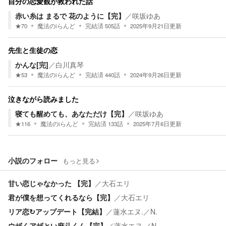
自分の恋愛観が救われた話
赤い糸は まるで 花のように【完】
／
咲坂ゆあ
★
70
魔法のiらんど
完結済
505
話
2025年9月21日
更新
先生と生徒の恋
かんな[完]
／
白川真琴
★
53
魔法のiらんど
完結済
440
話
2024年9月26日
更新
泣きながら読みました
寝ても醒めても、あなただけ【完】
／
咲坂ゆあ
★
116
魔法のiらんど
完結済
133
話
2025年7月6日
更新
小説のフォロー
もっと見る
甘い恋じゃなかった 【完】
／
大石エリ
君が僕を想ってくれるなら【完】
／
大石エリ
リア恋↻アップデート【完結】
／
蓮水エヌ.／N.
ウザくアザとい麻斗くん【完】
／
蓮水エヌ.／N.