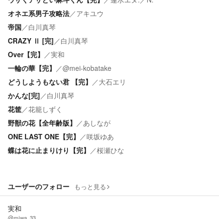
オネエ系男子攻略法
／
アキユウ
帝国
／
白川真琴
CRAZY Ⅱ [完]
／
白川真琴
Over【完】
／
実和
一輪の華【完】
／
@mei-kobatake
どうしようもない君 【完】
／
大石エリ
かんな[完]
／
白川真琴
花筐
／
花籠しずく
野獣の花【全年齢版】
／
あしなが
ONE LAST ONE【完】
／
咲坂ゆあ
蝶は花に止まりけり【完】
／
桜瀬ひな
ユーザーのフォロー
もっと見る
実和
@miwa_33