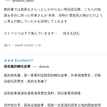
@hoshino_takemi
教科書では表面をさらっとしかやらない明治史以降。こちらの知
識を存分に持った作者さんが 本来、当時の 歴史的人物がどのよう
に考え行動していたかを説明してくれます
ストーリーは if で進んでいきます…
続きを読む
9
2024年10月9日 11:18
★★★
Excellent!!!
很有趣的轉生故事
@words
真的很有趣，第一看看到這類型的轉生故事，作者很懂歷史，才能
這樣玩弄歷史，真的太有趣了
這部故事會讓你邊看邊查歷史資料，所以會看得很慢
另外想分享，因為這個故事，我第一次意識到原來土地的開放使用