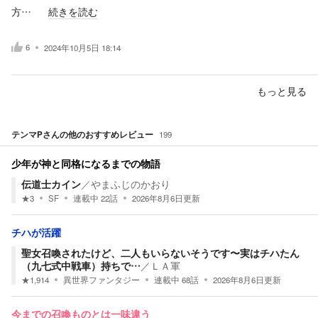
方…
続きを読む
6
2024年10月5日 18:14
もっと見る
テンマP
さんの他のおすすめレビュー
199
少年が神と同格になるまでの物語
伝道士カイン
／
やまふじのかおり
★
3
SF
連載中
22
話
2026年8月6日
更新
チハが活躍
聖女召喚されたけど、二人もいらないそうです〜実はチハたん
（九七式中戦車）持ちで…
／
ＬＡ軍
★
1,914
異世界ファンタジー
連載中
68
話
2026年8月6日
更新
今までの召喚ものとは一味違う