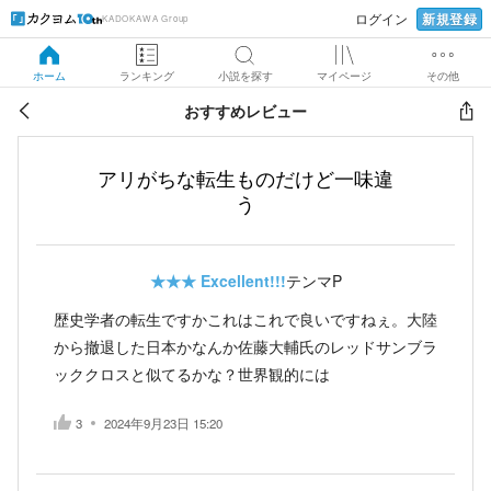
新規登録
ログイン
KADOKAWA Group
ホーム
ランキング
小説を探す
マイページ
その他
おすすめレビュー
アリがちな転生ものだけど一味違
う
★★★
Excellent!!!
テンマP
歴史学者の転生ですかこれはこれで良いですねぇ。大陸
から撤退した日本かなんか佐藤大輔氏のレッドサンブラ
ッククロスと似てるかな？世界観的には
3
2024年9月23日 15:20