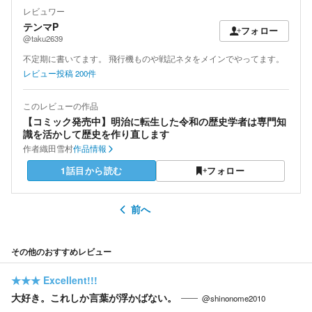
レビュワー
テンマP
フォロー
@taku2639
不定期に書いてます。 飛行機ものや戦記ネタをメインでやってます。
レビュー投稿
200
件
このレビューの作品
【コミック発売中】明治に転生した令和の歴史学者は専門知
識を活かして歴史を作り直します
作者
織田雪村
作品情報
1話目から読む
フォロー
前へ
その他のおすすめレビュー
★★★
Excellent!!!
大好き。これしか言葉が浮かばない。
@shinonome2010