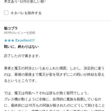
本文あり
日付が新しい順
ネタバレを除外する
焔コブラ
257
件の
レビューを投稿
★★★
Excellent!!!
戦いに、終わりはない
読了したので書きます。
勇者と魔王の対決というありふれた構図。しかし、決定的に違う
のは、最後の最後まで魔王が姿を現さずにこの戦いが終結を迎え
るというところです。
では、魔王は何処へ？それは誰もが抱く疑問でしょう。
プレス機が動くように冷徹に、合理的に魔族を殺戮しているの
に、最終的には10万もの同族が殺されたのにどうして助けること