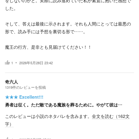
をしないのかと。実際に読み進めていた私が素直に抱いた感想で
した。
そして、答えは最後に示されます。それも人間にとっては最悪の
形で、読み手には予想を裏切る形で……。
魔王の行方、是非とも見届けてください！！
1
2026年5月28日 23:42
奇六人
1319
件の
レビューを投稿
★★★
Excellent!!!
勇者は征く。ただ敵である魔族を葬るために。やがて彼は…
このレビューは小説のネタバレを含みます。
全文を読む（
162
文
字）