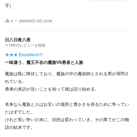
字）
2
2025年8月13日 23:03
日八日夜八夜
1113
件の
レビューを投稿
★★★
Excellent!!!
一味違う、魔王不在の魔族VS勇者と人族
魔族は既に降伏しており、魔族の中の魔術師とされる男が尋問さ
れている。
勇者の来訪が近いことを知って彼は語り始める。
本来なら魔族と人はお互いの場所と豊かさを得るために争ってい
たはずでした。
けれど長い争いの末に、目的は変わっていき、その果てがこの物
語の結末です。