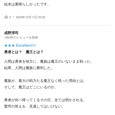
結末は素晴らしかったです。
2
2024年12月11日 00:32
成野淳司
1353
件の
レビューを投稿
★★★
Excellent!!!
勇者とは？ 魔王とは？
人間は勇者を味方に、魔族は魔王のいないまま戦った。
結果、人間は魔族に勝利した。
魔族が、最大の戦力たる魔王なく戦った理由とは。
そして、魔王はどこにいるのか。
勇者が街へ帰ってくるその日、全ては明かされる。
驚愕の答えを、見逃してはいけない。