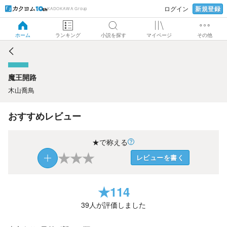
新規登録
ログイン
KADOKAWA Group
魔王開路
ホーム
ランキング
小説を探す
マイページ
その他
魔王開路
木山喬鳥
おすすめレビュー
★で称える
★
★
★
レビューを書く
★
114
39
人が評価しました