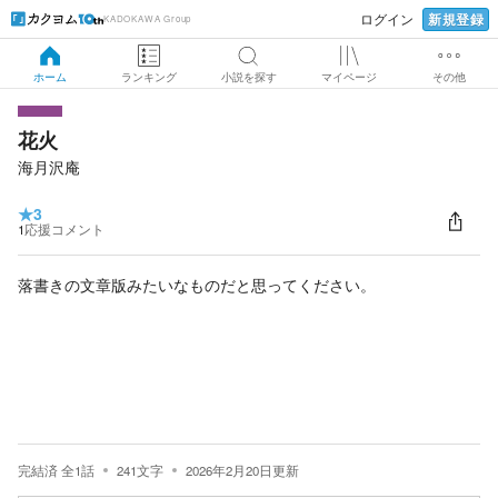
新規登録
ログイン
KADOKAWA Group
ホーム
ランキング
小説を探す
マイページ
その他
花火
海月沢庵
★
3
1
応援コメント
落書きの文章版みたいなものだと思ってください。
完結済
全
1
話
241
文字
2026年2月20日
更新