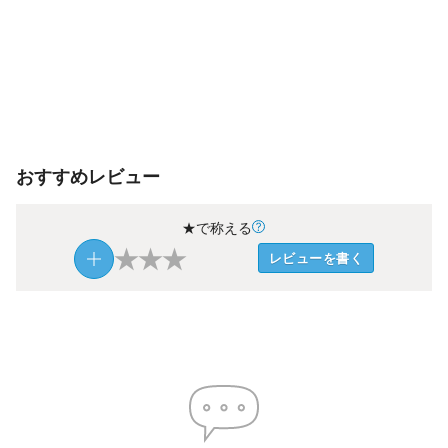
おすすめレビュー
★で称える
★
★
★
レビューを書く