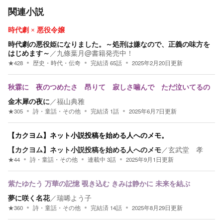
関連小説
時代劇 × 悪役令嬢
時代劇の悪役姫になりました。～処刑は嫌なので、正義の味方を
はじめます～
／
九條葉月@書籍発売中！
★
428
歴史・時代・伝奇
完結済
65
話
2025年2月20日
更新
秋霖に 夜のつめたさ 昂りて 寂しさ噛んで ただ泣いてるの
金木犀の夜に
／
福山典雅
★
305
詩・童話・その他
完結済
1
話
2025年6月7日
更新
【カクヨム】ネット小説投稿を始める人へのメモ。
【カクヨム】ネット小説投稿を始める人へのメモ
／
玄武堂 孝
★
44
詩・童話・その他
連載中
3
話
2025年9月1日
更新
紫たゆたう 万華の記憶 覗き込む きみは静かに 未来を結ぶ
夢に咲く名花
／
瑞唏よう子
★
360
詩・童話・その他
完結済
14
話
2025年8月29日
更新