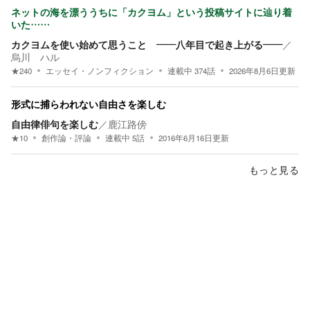
ネットの海を漂ううちに「カクヨム」という投稿サイトに辿り着
いた……
カクヨムを使い始めて思うこと ――八年目で起き上がる――
／
烏川 ハル
★
240
エッセイ・ノンフィクション
連載中
374
話
2026年8月6日
更新
形式に捕らわれない自由さを楽しむ
自由律俳句を楽しむ
／
鹿江路傍
★
10
創作論・評論
連載中
5
話
2016年6月16日
更新
もっと見る