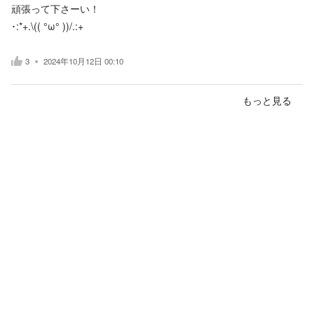
頑張って下さーい！
･:*+.\(( °ω° ))/.:+
3
2024年10月12日 00:10
もっと見る