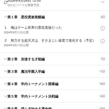
2026年8月28日 12:00
12
エピソードが更新予定
第１章 悪役貴族覚醒編
2話
１ 俺はゲーム世界の悪役貴族だった
2024年9月11日
公開
２ 努力する超天才は、すさまじい速度で進化する（予定）
2024年9月11日
公開
第２章 加速する才能編
7話
第３章 魔法学園入学編
11話
第４章 学内トーナメント開幕編
16話
第５章 学内トーナメント決戦編
14話
第６章 揺らぎ始める運命編
19話