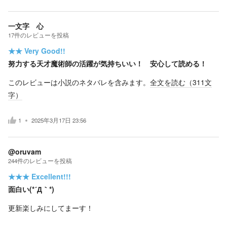
一文字 心
17
件の
レビューを投稿
★★
Very Good!!
努力する天才魔術師の活躍が気持ちいい！ 安心して読める！
このレビューは小説のネタバレを含みます。
全文を読む（
311
文
字）
1
2025年3月17日 23:56
@oruvam
244
件の
レビューを投稿
★★★
Excellent!!!
面白い(*´Д｀*)
更新楽しみにしてまーす！