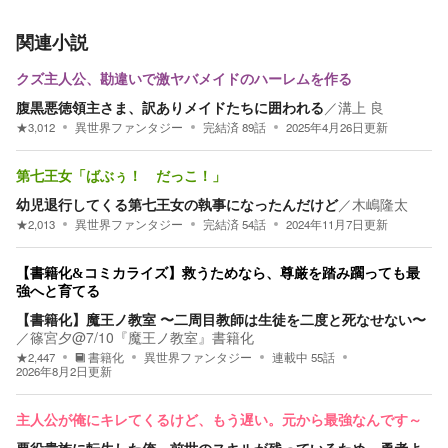
関連小説
クズ主人公、勘違いで激ヤバメイドのハーレムを作る
腹黒悪徳領主さま、訳ありメイドたちに囲われる
／
溝上 良
★
3,012
異世界ファンタジー
完結済
89
話
2025年4月26日
更新
第七王女「ばぶぅ！ だっこ！」
幼児退行してくる第七王女の執事になったんだけど
／
木嶋隆太
★
2,013
異世界ファンタジー
完結済
54
話
2024年11月7日
更新
【書籍化&コミカライズ】救うためなら、尊厳を踏み躙っても最
強へと育てる
【書籍化】魔王ノ教室 〜二周目教師は生徒を二度と死なせない〜
／
篠宮夕@7/10『魔王ノ教室』書籍化
★
2,447
書籍化
異世界ファンタジー
連載中
55
話
2026年8月2日
更新
主人公が俺にキレてくるけど、もう遅い。元から最強なんです～
悪役貴族に転生した俺、前世のスキルが残っているため、勇者よ