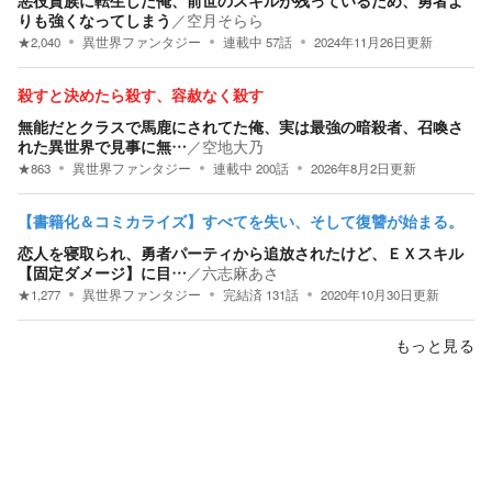
りも強くなってしまう
／
空月そらら
★
2,040
異世界ファンタジー
連載中
57
話
2024年11月26日
更新
殺すと決めたら殺す、容赦なく殺す
無能だとクラスで馬鹿にされてた俺、実は最強の暗殺者、召喚さ
れた異世界で見事に無…
／
空地大乃
★
863
異世界ファンタジー
連載中
200
話
2026年8月2日
更新
【書籍化＆コミカライズ】すべてを失い、そして復讐が始まる。
恋人を寝取られ、勇者パーティから追放されたけど、ＥＸスキル
【固定ダメージ】に目…
／
六志麻あさ
★
1,277
異世界ファンタジー
完結済
131
話
2020年10月30日
更新
もっと見る