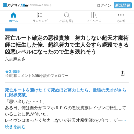
新規登録
ログイン
KADOKAWA Group
ホーム
ランキング
小説を探す
マイページ
その他
死亡ルート確定の悪役貴族 努力しない超天才魔術
師に転生した俺、超絶努力で主人公すら瞬殺できる
凶悪レベルになったので生き残れそう
六志麻あさ
★
2,659
194
応援コメント
9,258
小説のフォロワー
死亡ルートを避けたくて死ぬほど努力したら、最強の天才がさら
に限界突破。
「思い出した……！」
ある日、俺は自分がスマホＲＰＧの悪役貴族レイヴンに転生して
いることに気が付いた。
レイヴンはまったく努力しないが超天才魔術師の少年で、ゲー
…
続きを読む