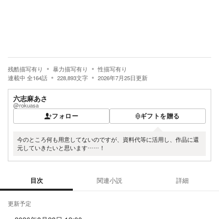
残酷描写有り
暴力描写有り
性描写有り
連載中
全
164
話
228,893
文字
2026年7月25日
更新
六志麻あさ
@rokuasa
フォロー
ギフトを贈る
今のところ何も用意してないのですが、資料代等に活用し、作品に還
元していきたいと思います……！
目次
関連小説
詳細
目次
更新予定