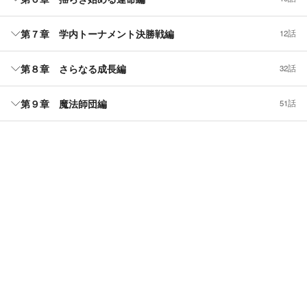
第７章 学内トーナメント決勝戦編
12話
第８章 さらなる成長編
32話
第９章 魔法師団編
51話