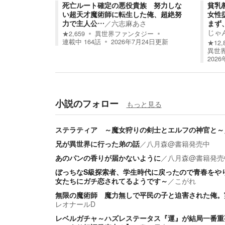
死亡ルート確定の悪役貴族 努力しな
貧乳
い超天才魔術師に転生した俺、超絶努
女性
力で主人公…
／
六志麻あさ
まず
じゃ
★
2,659
異世界ファンタジー
連載中
164
話
2026年7月24日
更新
★
12,
異世
202
小説のフォロー
もっと見る
ステラティア ～魔女狩りの剣士とエルフの神官と～
兄が異世界に行った弟の話
／
八月森@書籍発売中
あのパンの香りが届かないように
／
八月森@書籍発売
ぼっちなS級探索者、学生時代に戻ったので青春をや
女たちにガチ恋されてるようです～
／
こがれ
無限の魔術師 魔力無しで平民の子と迫害された俺。
レオナールD
レベルガチャ～ハズレステータス『運』が結局一番重