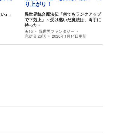
り上がり！
使い』」
異世界統合魔法伝「何でもランクアップ
～
で下剋上」～受け継いだ魔法は、両手に
持った…
★
15
異世界ファンタジー
完結済
26
話
2026年1月14日
更新