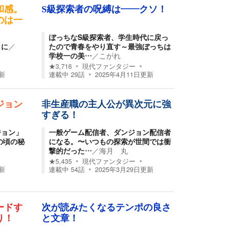
和感。
S級探索者の呪縛は――クソ！
のは一
ぼっちなS級探索者、学生時代に戻っ
うに
／
たので青春をやり直す～最強ぼっちは
学校一の美…
／
こがれ
★
3,716
現代ファンタジー
新
連載中
29
話
2025年4月11日
更新
ジョン
非生産職の主人公が異次元に強
すぎる！
ジョン」
一般ゲーム配信者、ダンジョン配信者
の頃の秘
になる。〜いつもの探索が世間では衝
撃的だった…
／
海月 丸
★
5,435
現代ファンタジー
新
連載中
54
話
2025年3月29日
更新
ードす
次が読みたくなるテンポの良さ
り！
と文章！