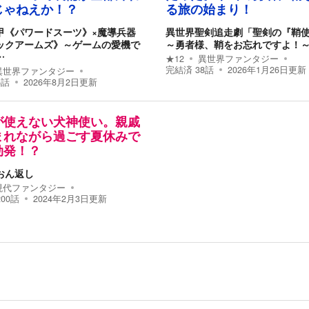
じゃねえか！？
る旅の始まり！
甲《パワードスーツ》×魔導兵器
異世界聖剣追走劇「聖剣の『鞘
ックアームズ》～ゲームの愛機で
～勇者様、鞘をお忘れですよ！
…
★
12
異世界ファンタジー
完結済
38
話
2026年1月26日
更新
異世界ファンタジー
5
話
2026年8月2日
更新
が使えない犬神使い。親戚
まれながら過ごす夏休みで
勃発！？
おん返し
現代ファンタジー
200
話
2024年2月3日
更新