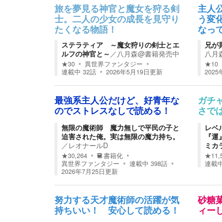
旅を夢見る神官と魔女を狩る剣
主人
士。二人の少女の成長を見守り
う変
たくなる物語！
なっ
ステラティア ～魔女狩りの剣士とエ
兄が
ルフの神官と～
／
八月森@書籍発売中
八月
★
30
異世界ファンタジー
★
10
連載中
32
話
2026年5月19日
更新
2025
最強系主人公だけど、好青年な
ガチ
のでストレスなしで読める！
さで
無限の魔術師 魔力無しで平民の子と
レベ
迫害された俺。実は無限の魔力持ち。
『運
／
レオナールD
ミカ
★
30,264
書籍化
★
11,
異世界ファンタジー
連載中
398
話
連載
2026年7月25日
更新
努力する天才魔術師の活躍が気
砂糖
持ちいい！ 安心して読める！
ィー