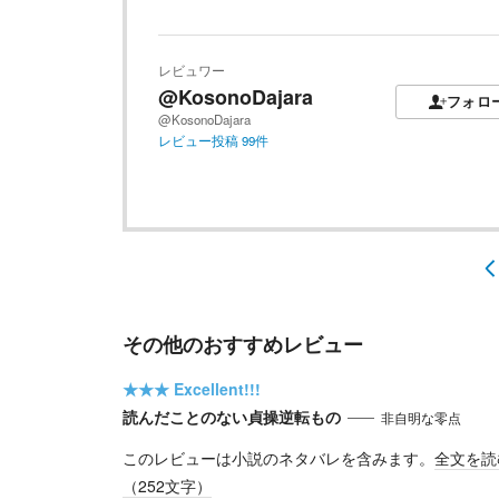
レビュワー
@KosonoDajara
フォロ
@KosonoDajara
レビュー投稿
99
件
その他のおすすめレビュー
★★★
Excellent!!!
読んだことのない貞操逆転もの
非自明な零点
このレビューは小説のネタバレを含みます。
全文を読
（
252
文字）