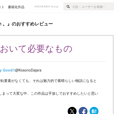
スト
書籍化作品
KADOKAWA Group
すすめレビュー
ト。
』のおすすめレビュー
において必要なもの
y Good!!
@KosonoDajara
逆転要素がなくても、それは魅力的で素晴らしい物語になると
てしまって大変な中、この作品は手放しでおすすめしたいと思い