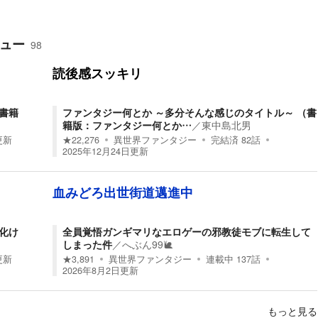
ュー
98
読後感スッキリ
書籍
ファンタジー何とか ～多分そんな感じのタイトル～ （書
籍版：ファンタジー何とか…
／
東中島北男
更新
★
22,276
異世界ファンタジー
完結済
82
話
2025年12月24日
更新
血みどろ出世街道邁進中
化け
全員覚悟ガンギマリなエロゲーの邪教徒モブに転生して
しまった件
／
へぶん99🐌
更新
★
3,891
異世界ファンタジー
連載中
137
話
2026年8月2日
更新
もっと見る