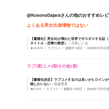
@KosonoDajara
さんの他のおすすめレビ
よくある男女比崩壊物ではない
【書籍化】男女比が壊れた世界でギスギスする話（
タイトル：恋奪の教室）
／
月島しいる
★
10,974
ラブコメ
連載中
92
話
2026年8月5日
ラブ3割コメ6割その他1割
【書籍化決定】ラブコメするのは良いがヒロインが
物しかいない
／
音塚雪見
★
5,415
ラブコメ
連載中
205
話
2026年7月5日