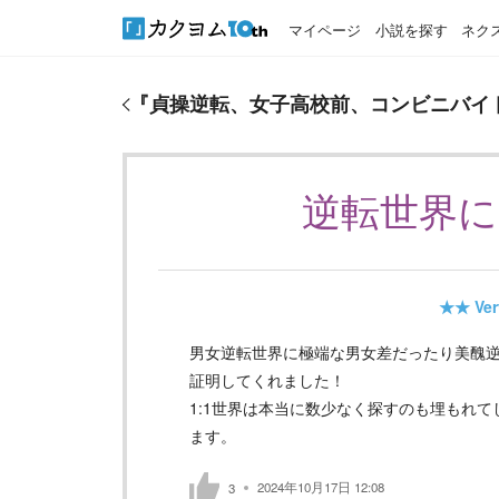
マイページ
小説を探す
ネク
『
貞操逆転、女子高校前、コンビニバイト。
』のお
『
貞操逆転、女子高校前、コンビニバイ
逆転世界
★★
Ver
男女逆転世界に極端な男女差だったり美醜
証明してくれました！
1:1世界は本当に数少なく探すのも埋もれ
ます。
2024年10月17日 12:08
3