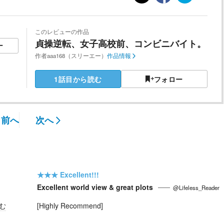
このレビューの作品
貞操逆転、女子高校前、コンビニバイト。
ー
作者
aaa168（スリーエー）
作品情報
1話目から読む
フォロー
前へ
次へ
★★★
Excellent!!!
Excellent world view & great plots
@Lifeless_Reader
む
​[Highly Recommend]