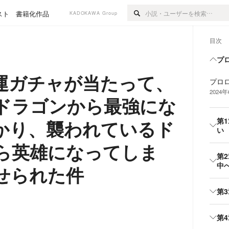
スト
書籍化作品
KADOKAWA Group
目次
プ
運ガチャが当たって、
プロ
2024
ドラゴンから最強にな
第
かり、襲われているド
い
ら英雄になってしま
第
中
せられた件
第
第