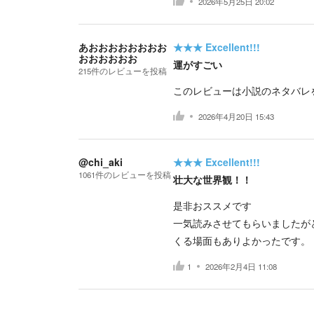
2026年5月25日 20:02
あおおおおおおおお
★★★
Excellent!!!
おおおおおお
運がすごい
215
件の
レビューを投稿
このレビューは小説のネタバレ
2026年4月20日 15:43
@chi_aki
★★★
Excellent!!!
1061
件の
レビューを投稿
壮大な世界観！！
是非おススメです
一気読みさせてもらいましたが
くる場面もありよかったです。
1
2026年2月4日 11:08