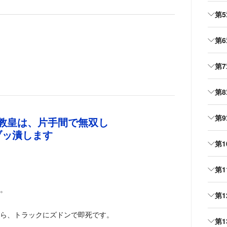
第
第
第
第
第
教皇は、片手間で無双し
ブッ潰します
第
第
。
第
ら、トラックにズドンで即死です。
第