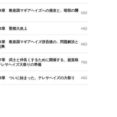
14章 教皇国マギアヘイズへの侵攻と、暗部の襲
20話
15章 聖都大炎上
44話
16章 教皇国マギアヘイズ併呑後の、問題解決と
26話
復興
17章 武士と仲良くするために開催する、超規格
75話
テレサヘイズ大祭りの準備
18章 ついに始まった、テレサヘイズの大祭り
33話