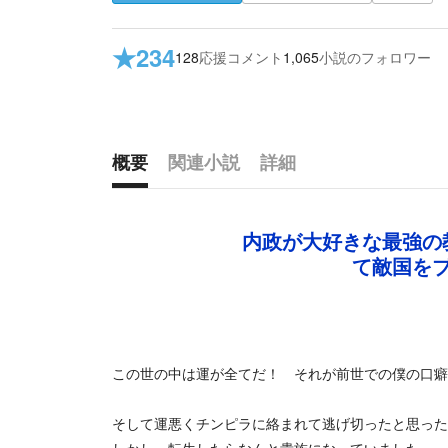
★
234
128
応援コメント
1,065
小説のフォロワー
概要
関連小説
詳細
概要
内政が大好きな最強の
て敵国を
この世の中は運が全てだ！ それが前世での僕の口癖
そして運悪くチンピラに絡まれて逃げ切ったと思った