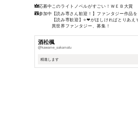
応募中
このライトノベルがすごい！ＷＥＢ大賞
参加中
【読み専さん歓迎！】ファンタジー作品を⭐
【読み専歓迎】⭐️❤がほしければとりあ
異世界ファンタジー、募集！
酒松楓
@kawame_sakamatu
精進します