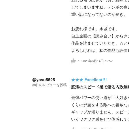
してしまいますね。テンポの良
重い話になってないのが良き。
お疲れ様です。水城です。
自主企画の【読み合い】からき
作品を読ませていただき、☆と
よろしければ、私の作品も評価
2026年6月14日 12:57
@yasu5525
★★★
Excellent!!!
38
件の
レビューを投稿
怒涛のスピード感で贈る内政無
最強パワーの使い道が「大好き
くりの邪魔をする敵への容赦な
ギャップが堪りません。スピー
いくワクワク感をぜひ体感して