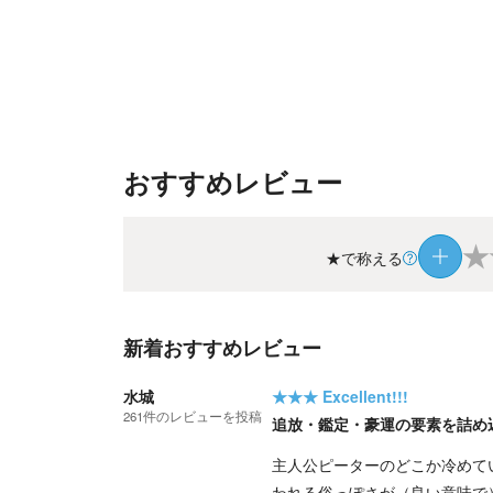
おすすめレビュー
★
★で称える
新着おすすめレビュー
水城
★★★
Excellent!!!
261
件の
レビューを投稿
追放・鑑定・豪運の要素を詰め
主人公ピーターのどこか冷めて
われる俗っぽさが（良い意味で