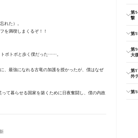
第
撃
忘れた）。
フを満喫しまくるぞ！！
第
第
くトボトボと歩く僕だった……。
大
に、最強になれる古竜の加護を授かったが、僕はなぜ
第
外
第
笑って暮らせる国家を築くために日夜奮闘し、僕の内政
新