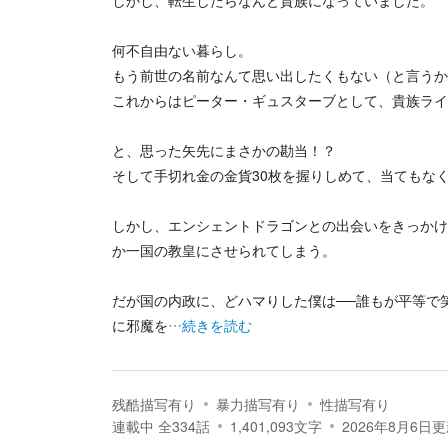
しかし、転生したらなんと貴族になっていました。
何不自由ない暮らし。
もう前世の名前なんて思い出したくもない（と言うか
これからはピーター・ギュスターブとして、貴族ライ
と、思った矢先にまさかの勘当！？
そして手切れ金の金貨30枚を握りしめて、当てもな
しかし、エンシェントドラゴンとの出会いをきっかけ
か一国の教皇にさせられてしまう。
だが国の内政に、どハマりした僕は──誰もが平等で
に邪魔を
…続きを読む
残酷描写有り
暴力描写有り
性描写有り
連載中
全
334
話
1,401,093
文字
2026年8月6日
更