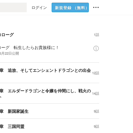
ログイン
新規登録
（無料）
ロローグ
1話
ローグ 転生したらお貴族様に！
年6月22日
公開
1章 追放、そしてエンシェントドラゴンとの出会
12話
2章 エルダードラゴンと令嬢を仲間にし、戦火の
14話
へ
3章 新国家誕生
9話
4章 三国同盟
9話