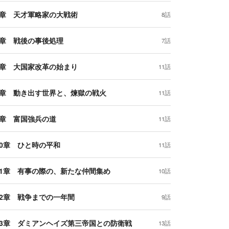
5章 天才軍略家の大戦術
8話
6章 戦後の事後処理
7話
7章 大国家改革の始まり
11話
8章 動き出す世界と、煉獄の戦火
11話
9章 富国強兵の道
11話
10章 ひと時の平和
11話
11章 有事の際の、新たな仲間集め
10話
12章 戦争までの一年間
9話
13章 ダミアンヘイズ第三帝国との防衛戦
13話