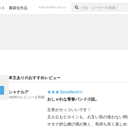
スト
書籍化作品
KADOKAWA Group
本文ありのおすすめレビュー
く
シャナルア
★★★
Excellent!!!
162
件の
レビューを投稿
おしゃれな青春バンド小説。
文章がカッコいいです！
主人公もヒロインも、お互い気の使わない関
オタク的な媚び感が無く、気持ち良く楽しめ