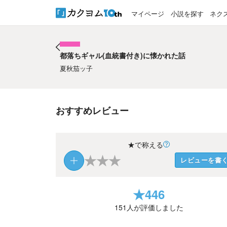
マイページ
小説を探す
ネク
都落ちギャル(血統書付き)に懐かれた話
都落ちギャル(血統書付き)に懐かれた話
夏秋茄ッ子
おすすめレビュー
★で称える
★
★
★
レビューを書
★
446
151
人が評価しました