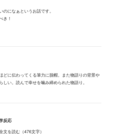
いのになぁというお話です。
べき！
ほどに伝わってくる筆力に脱帽。また物語りの背景や
らしい。読んで幸せを噛み締められた物語り。
学反応
全文を読む（
476
文字）