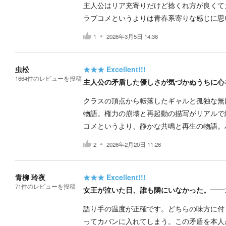
主人公はリア充寄りだけど捻くれ方が良くて
ラブコメというよりは青春系寄りな感じに思
1
2026年3月5日 14:36
虫松
★★★
Excellent!!!
1664
件の
レビューを投稿
主人公の矛盾した優しさが気づかぬうちに心
クラスの頂点から転落したギャルと孤独な無
物語。権力の崩壊と再起動の描写がリアルで
コメというより、静かな共鳴と再生の物語。
2
2026年2月20日 11:26
青柳 玲夜
★★★
Excellent!!!
71
件の
レビューを投稿
女王が泣いた日、誰も隣にいなかった。——
語り手の温度が正確です。どちらの味方に付
ってカバンに入れてしまう。この矛盾を本人