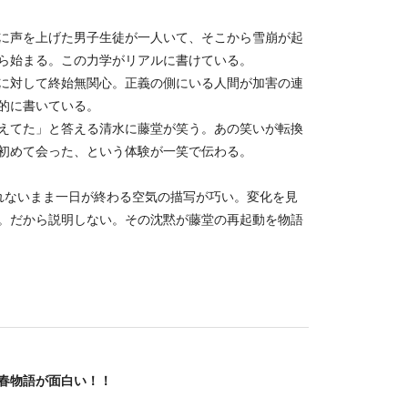
に声を上げた男子生徒が一人いて、そこから雪崩が起
ら始まる。この力学がリアルに書けている。
に対して終始無関心。正義の側にいる人間が加害の連
的に書いている。
えてた」と答える清水に藤堂が笑う。あの笑いが転換
初めて会った、という体験が一笑で伝わる。
れないまま一日が終わる空気の描写が巧い。変化を見
。だから説明しない。その沈黙が藤堂の再起動を物語
春物語が面白い！！