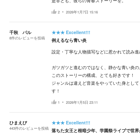
是非とも、彼らの青春ストーリーを。
2
2026年1月7日 15:16
千秋 パル
★★★
Excellent!!!
8
件の
レビューを投稿
例えるなら青い炎
設定・丁寧な人物描写などに惹かれて読み進
ガツガツと進むのではなく、静かな青い炎の
このストーリーの構成、とても好きです！
ジャンルは違えど音楽をやっていた身として
す！
1
2026年1月5日 23:11
ひまえび
★★★
Excellent!!!
443
件の
レビューを投稿
落ちた女王と根暗少年、学園祭ライブで世界