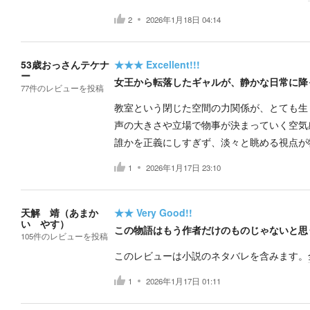
2
2026年1月18日 04:14
53歳おっさんテケナ
★★★
Excellent!!!
ー
女王から転落したギャルが、静かな日常に降
77
件の
レビューを投稿
教室という閉じた空間の力関係が、とても生
声の大きさや立場で物事が決まっていく空気
誰かを正義にしすぎず、淡々と眺める視点が
1
2026年1月17日 23:10
天解 靖（あまか
★★
Very Good!!
い やす）
この物語はもう作者だけのものじゃないと思
105
件の
レビューを投稿
このレビューは小説のネタバレを含みます。
1
2026年1月17日 01:11