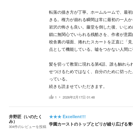
転落の描き方が丁寧。ホームルームで、最初
きる。権力が崩れる瞬間は常に最初の一人か
岩沢の怖さも良い。藤堂を倒した後、いじめ
鎖に無関心でいられる残酷さを、作者が意図
校舎裏の場面、捲れたスカートを正直に「見
点として機能している。嘘をつかない人間に
髪を切って教室に現れる第4話、誰も触れら
せつけるためではなく、自分のために切った
っている。
続きも読ませていただきます。
1
2026年2月17日 01:48
井野匠（いのたく
★★★
Excellent!!!
み）
学園カーストのトップとビリが繰り広げる青
304
件の
レビューを投稿