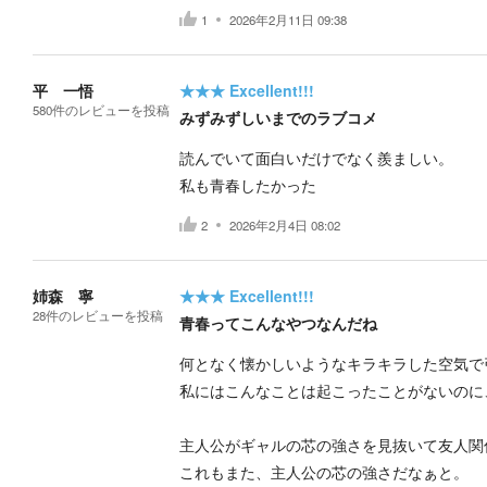
1
2026年2月11日 09:38
平 一悟
★★★
Excellent!!!
580
件の
レビューを投稿
みずみずしいまでのラブコメ
読んでいて面白いだけでなく羨ましい。
私も青春したかった
2
2026年2月4日 08:02
姉森 寧
★★★
Excellent!!!
28
件の
レビューを投稿
青春ってこんなやつなんだね
何となく懐かしいようなキラキラした空気で
私にはこんなことは起こったことがないのに
主人公がギャルの芯の強さを見抜いて友人関
これもまた、主人公の芯の強さだなぁと。