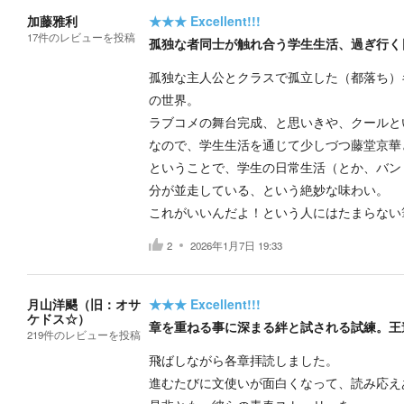
加藤雅利
★★★
Excellent!!!
17
件の
レビューを投稿
孤独な者同士が触れ合う学生生活、過ぎ行く
孤独な主人公とクラスで孤立した（都落ち）
の世界。
ラブコメの舞台完成、と思いきや、クールと
なので、学生生活を通じて少しづつ藤堂京華
ということで、学生の日常生活（とか、バン
分が並走している、という絶妙な味わい。
これがいいんだよ！という人にはたまらない
2
2026年1月7日 19:33
月山洋颸（旧：オサ
★★★
Excellent!!!
ケドス☆）
章を重ねる事に深まる絆と試される試練。王
219
件の
レビューを投稿
飛ばしながら各章拝読しました。
進むたびに文使いが面白くなって、読み応え