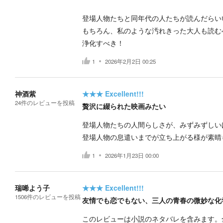
登場人物たちと同年代の人たちが読んだらい
もちろん、私のような汚れきった大人も読む
浄化すべき！
1
2026年2月2日 00:25
神酒紫
★★★
Excellent!!!
24
件の
レビューを投稿
贅沢に綴られた映画みたい
登場人物たちの人間らしさが、みずみずしい
登場人物の息遣いまでが立ち上がる様が素晴
1
2026年1月23日 00:00
瑞唏よう子
★★★
Excellent!!!
1506
件の
レビューを投稿
友情でも恋でもない、三人の青春の微妙な化
このレビューは小説のネタバレを含みます。