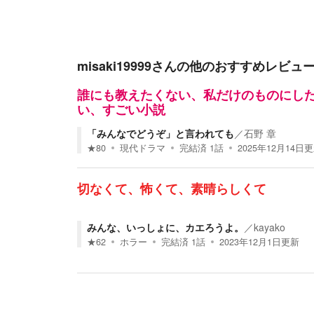
misaki19999
さんの他のおすすめレビュ
誰にも教えたくない、私だけのものにし
い、すごい小説
「みんなでどうぞ」と言われても
／
石野 章
★
80
現代ドラマ
完結済
1
話
2025年12月14日
更
切なくて、怖くて、素晴らしくて
みんな、いっしょに、カエろうよ。
／
kayako
★
62
ホラー
完結済
1
話
2023年12月1日
更新