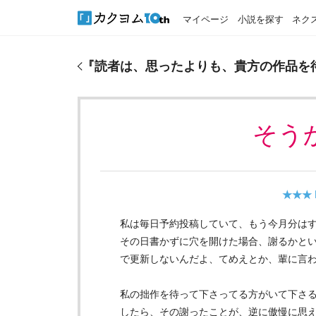
マイページ
小説を探す
ネク
『
読者は、思ったよりも、貴方の作品を待っていな
『
読者は、思ったよりも、貴方の作品を
そう
★★★
私は毎日予約投稿していて、もう今月分は
その日書かずに穴を開けた場合、謝るかと
で更新しないんだよ、てめえとか、輩に言
私の拙作を待って下さってる方がいて下さ
したら、その謝ったことが、逆に傲慢に思