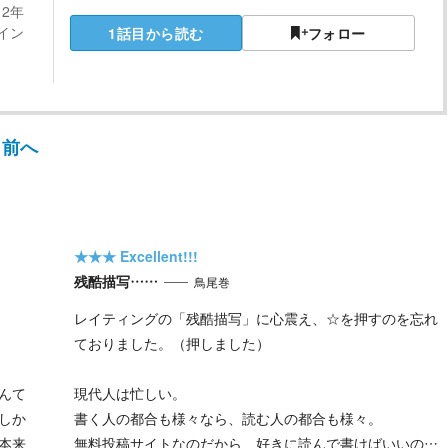
2年
イン
1話目から読む
フォロー
前へ
★★★
Excellent!!!
残酷描写……
鳥尾巻
レイティングの「残酷描写」に心震え、☆を押すのを忘れ
ておりました。（押しました）
んて
現代人は忙しい。
しか
書く人の都合も様々なら、読む人の都合も様々。
本来
無料投稿サイトなのだから、好きに読んで書けばいいの…