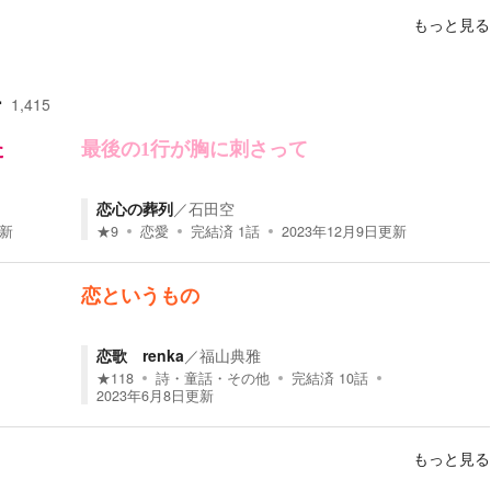
もっと見る
ー
1,415
た
最後の1行が胸に刺さって
恋心の葬列
／
石田空
新
★
9
恋愛
完結済
1
話
2023年12月9日
更新
恋というもの
恋歌 renka
／
福山典雅
★
118
詩・童話・その他
完結済
10
話
2023年6月8日
更新
もっと見る