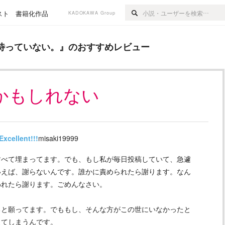
スト
書籍化作品
KADOKAWA Group
い。
』のおすすめレビュー
待っていない。
』のおすすめレビュー
かもしれない
Excellent!!!
misaki19999
すべて埋まってます。でも、もし私が毎日投稿していて、急遽
いえば、謝らないんです。誰かに責められたら謝ります。なん
われたら謝ります。ごめんなさい。
ると願ってます。でももし、そんな方がこの世にいなかったと
えてしまうんです。