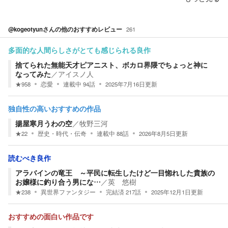
@kogeotyun
さんの他のおすすめレビュー
261
多面的な人間らしさがとても感じられる良作
捨てられた無能天才ピアニスト、ボカロ界隈でちょっと神に
なってみた
／
アイスノ人
★
958
恋愛
連載中
94
話
2025年7月16日
更新
独自性の高いおすすめの作品
揚屋寒月うわの空
／
牧野三河
★
22
歴史・時代・伝奇
連載中
88
話
2026年8月5日
更新
読むべき良作
アラバインの竜王 ～平民に転生したけど一目惚れした貴族の
お嬢様に釣り合う男にな…
／
英 悠樹
★
238
異世界ファンタジー
完結済
217
話
2025年12月1日
更新
おすすめの面白い作品です