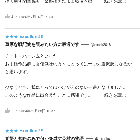
持て余す閉塞感も、全部抱えたまま戦場へ出…
続きを読む
2
2026年7月15日 22:33
★★★
Excellent!!!
重厚な戦記物を読みたい方に最適です
@dmsh2016
チート・ハーレムといった
お手軽作品群に食傷気味の方々にとっては一つの選択肢になるか
と思います。
少なくとも、私にとってはかけがえのない一遍となりました。
このような作品に出会えたことに感謝です。…
続きを読む
1
2024年12月28日 10:37
★★★
Excellent!!!
覚悟と知略のみで何かを成す英雄の物語
@iginobu