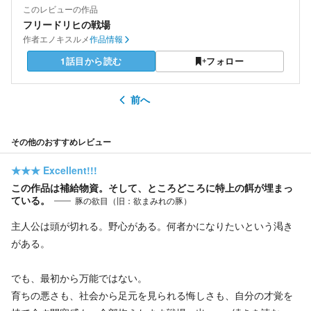
このレビューの作品
フリードリヒの戦場
作者
エノキスルメ
作品情報
1話目から読む
フォロー
前へ
その他のおすすめレビュー
★★★
Excellent!!!
この作品は補給物資。そして、ところどころに特上の餌が埋まっ
ている。
豚の欲目（旧：欲まみれの豚）
主人公は頭が切れる。野心がある。何者かになりたいという渇き
がある。
でも、最初から万能ではない。
育ちの悪さも、社会から足元を見られる悔しさも、自分の才覚を