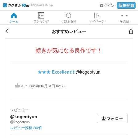
新規登録
ログイン
KADOKAWA Group
ホーム
ランキング
小説を探す
マイページ
その他
おすすめレビュー
続きが気になる良作です！
★★★
Excellent!!!
@kogeotyun
3
2023年10月31日 02:50
レビュワー
@kogeotyun
フォロー
@kogeotyun
レビュー投稿
262
件