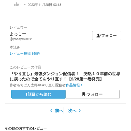
1
2023年11月28日 03:13
レビュワー
よっしー
フォロー
@yossym0422
本読み
レビュー投稿
190
件
このレビューの作品
『やり直し』最強ダンジョン配信者！ 突然１０年前の世界
に戻ったので全てをやり直す！【2/28第一巻発売】
作者
もちぱん太郎＠やり直し配信者
作品情報
1話目から読む
フォロー
前へ
次へ
その他のおすすめレビュー