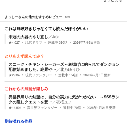
よっしー
さんの他のおすすめレビュー
189
これは野球好きじゃなくても読んだほうがいい
未冠の大器のやり直し
／
Jaja
★
4,027
現代ドラマ
連載中
380
話
2024年7月9日
更新
とりあえず読んでみ？
スニーク・チキン・シーカーズ～唐揚げに釣られてダンジョン
配信始めました。絶景や…
／
北乃ゆうひ
★
2,684
現代ファンタジー
連載中
154
話
2026年7月6日
更新
これからの展開が楽しみ
異世界帰りの剣聖は、自分の実力に気がつかない ～SSSラン
クの隠しクエストを受…
／
夜桜ユノ
★
14,904
異世界ファンタジー
連載中
70
話
2026年1月21日
更新
期待溢れる作品