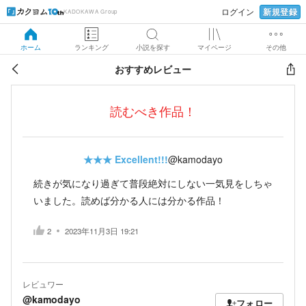
新規登録
ログイン
KADOKAWA Group
ホーム
ランキング
小説を探す
マイページ
その他
おすすめレビュー
読むべき作品！
★★★
Excellent!!!
@kamodayo
続きが気になり過ぎて普段絶対にしない一気見をしちゃ
いました。読めば分かる人には分かる作品！
2
2023年11月3日 19:21
レビュワー
@kamodayo
フォロー