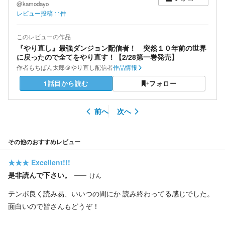
@kamodayo
レビュー投稿
11
件
このレビューの作品
『やり直し』最強ダンジョン配信者！ 突然１０年前の世界
に戻ったので全てをやり直す！【2/28第一巻発売】
作者
もちぱん太郎＠やり直し配信者
作品情報
1話目から読む
フォロー
前へ
次へ
その他のおすすめレビュー
★★★
Excellent!!!
是非読んで下さい。
けん
テンポ良く読み易、いいつの間にか 読み終わってる感じでした。
面白いので皆さんもどうぞ！