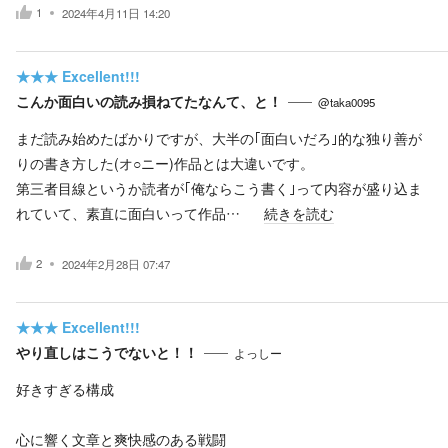
1
2024年4月11日 14:20
★★★
Excellent!!!
こんか面白いの読み損ねてたなんて、と！
@taka0095
まだ読み始めたばかりですが、大半の｢面白いだろ｣的な独り善が
りの書き方した(オ○ニー)作品とは大違いです。
第三者目線というか読者が｢俺ならこう書く｣って内容が盛り込ま
れていて、素直に面白いって作品…
続きを読む
2
2024年2月28日 07:47
★★★
Excellent!!!
やり直しはこうでないと！！
よっしー
好きすぎる構成
心に響く文章と爽快感のある戦闘