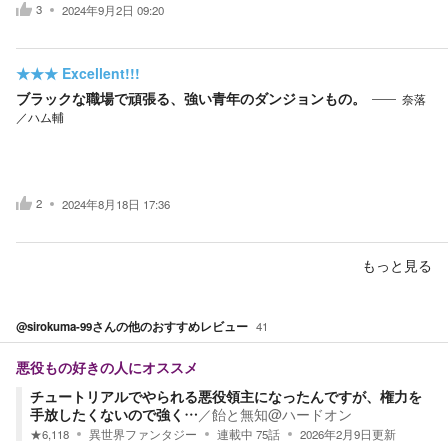
3
2024年9月2日 09:20
★★★
Excellent!!!
ブラックな職場で頑張る、強い青年のダンジョンもの。
奈落
／ハム輔
2
2024年8月18日 17:36
もっと見る
@sirokuma-99
さんの他のおすすめレビュー
41
悪役もの好きの人にオススメ
チュートリアルでやられる悪役領主になったんですが、権力を
手放したくないので強く…
／
飴と無知@ハードオン
★
6,118
異世界ファンタジー
連載中
75
話
2026年2月9日
更新