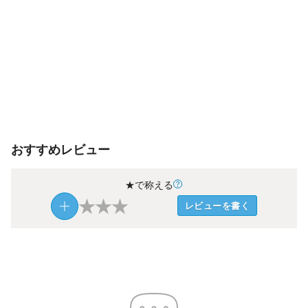
おすすめレビュー
★で称える
★
★
★
レビューを書く