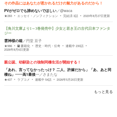
その作品にはあなたが惹かれるだけの魅力があるのだから！
PVがゼロでも諦めないでほしい
／
@waca
★
283
エッセイ・ノンフィクション
完結済
3
話
2020年8月27日
更新
【角川文庫より1～3巻発売中】少女と若き王の古代日本ファンタ
ジー
雲神様の箱
／
円堂 豆子
★
986
書籍化
歴史・時代・伝奇
連載中
230
話
2026年8月6日
更新
親公認、幼馴染との強制同棲生活が開始する！
「あれ、言ってなかったっけ？ 二人、許嫁だから」「あ、あと同
棲ね」――高1最後…
／
さまたな
★
437
ラブコメ
連載中
54
話
2026年5月20日
更新
もっと見る