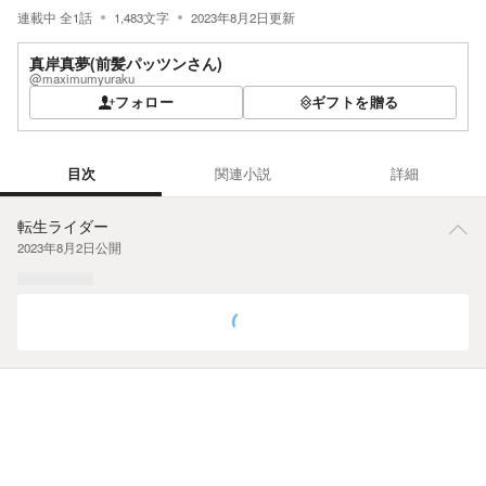
連載中
全
1
話
1,483
文字
2023年8月2日
更新
真岸真夢(前髪パッツンさん)
@maximumyuraku
フォロー
ギフトを贈る
目次
関連小説
詳細
目次
転生ライダー
2023年8月2日
公開