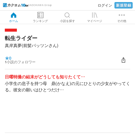
新規登録
ログイン
KADOKAWA Group
ホーム
ランキング
小説を探す
マイページ
その他
転生ライダー
真岸真夢(前髪パッツンさん)
★
0
1
小説のフォロワー
日曜特撮の結末がどうしても知りたくて…
小学生の息子を持つ母 鼎(かなえ)の元にひとりの少女がやってく
る。彼女の願いはひとつだけ…