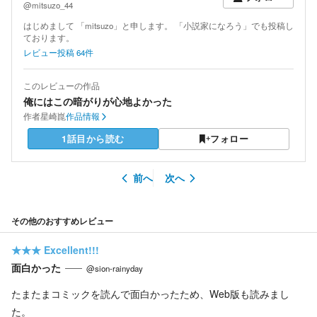
@mitsuzo_44
はじめまして 「mitsuzo」と申します。 「小説家になろう」でも投稿し
ております。
レビュー投稿
64
件
このレビューの作品
俺にはこの暗がりが心地よかった
作者
星崎崑
作品情報
1話目から読む
フォロー
前へ
次へ
その他のおすすめレビュー
★★★
Excellent!!!
面白かった
@sion-rainyday
たまたまコミックを読んで面白かったため、Web版も読みまし
た。