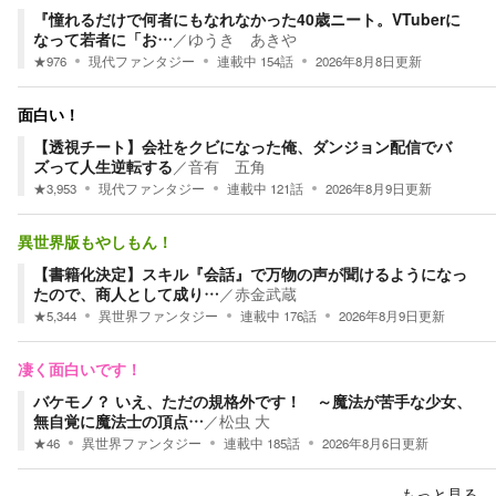
『憧れるだけで何者にもなれなかった40歳ニート。VTuberに
なって若者に「お…
／
ゆうき あきや
★
976
現代ファンタジー
連載中
154
話
2026年8月8日
更新
面白い！
【透視チート】会社をクビになった俺、ダンジョン配信でバ
ズって人生逆転する
／
音有 五角
★
3,953
現代ファンタジー
連載中
121
話
2026年8月9日
更新
異世界版もやしもん！
【書籍化決定】スキル『会話』で万物の声が聞けるようになっ
たので、商人として成り…
／
赤金武蔵
★
5,344
異世界ファンタジー
連載中
176
話
2026年8月9日
更新
凄く面白いです！
バケモノ？ いえ、ただの規格外です！ ～魔法が苦手な少女、
無自覚に魔法士の頂点…
／
松虫 大
★
46
異世界ファンタジー
連載中
185
話
2026年8月6日
更新
もっと見る