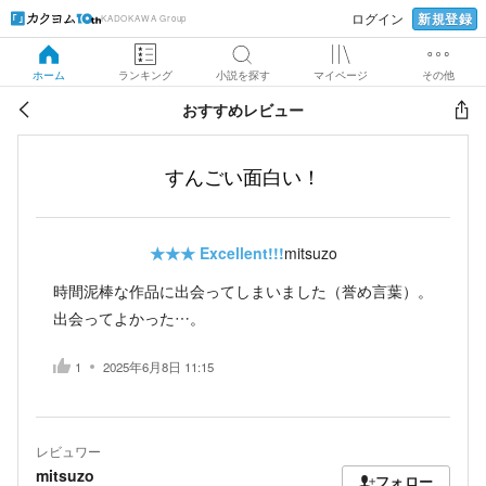
新規登録
ログイン
KADOKAWA Group
ホーム
ランキング
小説を探す
マイページ
その他
おすすめレビュー
すんごい面白い！
★★★
Excellent!!!
mitsuzo
時間泥棒な作品に出会ってしまいました（誉め言葉）。
出会ってよかった…。
1
2025年6月8日 11:15
レビュワー
mitsuzo
フォロー