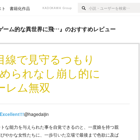
スト
書籍化作品
KADOKAWA Group
異世界に飛…
』のおすすめレビュー
ゲーム的な異世界に飛…
』のおすすめレビュー
目線で見守るつもり
埋められなし崩し的に
ーレム無双
Excellent!!!
@hagedaijin
トな能力を与えられた事を自覚できるのと、一度娘を持つ親
煌びやかな女性たちに、一歩引いた立場で最後まで色欲に及ば