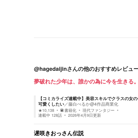
@hagedaijin
さんの他のおすすめレビュ
夢破れた少年は、誰かの為に今を生きる
【コミカライズ連載中】美容スキルでクラスの女の
可愛くしたい
／
藤白ぺるか@4作品商業化
★
10,138
書籍化
現代ファンタジー
連載中
128
話
2026年4月9日
更新
遅咲きおっさん伝説