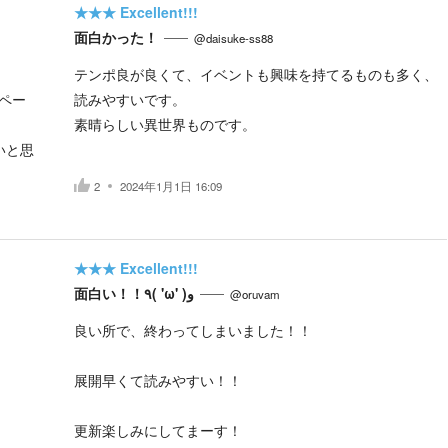
★★★
Excellent!!!
面白かった！
@daisuke-ss88
テンポ良が良くて、イベントも興味を持てるものも多く、
ペー
読みやすいです。
素晴らしい異世界ものです。
いと思
2
2024年1月1日 16:09
★★★
Excellent!!!
面白い！！٩( 'ω' )و
@oruvam
良い所で、終わってしまいました！！
展開早くて読みやすい！！
更新楽しみにしてまーす！