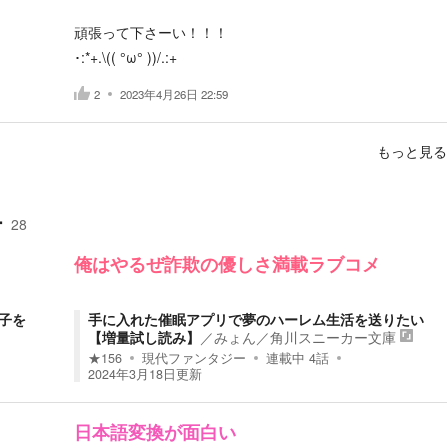
頑張って下さーい！！！
･:*+.\(( °ω° ))/.:+
2
2023年4月26日 22:59
もっと見る
ー
28
。
俺はやるぜ詐欺の優しさ満載ラブコメ
子を
手に入れた催眠アプリで夢のハーレム生活を送りたい
【増量試し読み】
／
みょん
／
角川スニーカー文庫
★
156
現代ファンタジー
連載中
4
話
2024年3月18日
更新
日本語変換が面白い