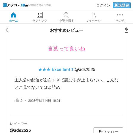
新規登録
ログイン
KADOKAWA Group
ホーム
ランキング
小説を探す
マイページ
その他
おすすめレビュー
言葉って良いね
★★★
Excellent!!!
@ads2525
主人公の配信が面白すぎて読む手が止まらない。こんな
とこ見てないではよ読め
2
2025年8月14日 19:21
レビュワー
@ads2525
フォロー