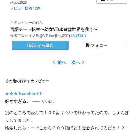
@ads2525
レビュー投稿
12
件
このレビューの作品
言語チート転生〜幼女VTuberは世界を救う〜
作者
可愛ケイ💕🔡@VTuber兼小説家
作品情報
1話目から読む
フォロー
前へ
次へ
その他のおすすめレビュー
★★★
Excellent!!!
好きすぎる。
ないに。
別のところで読んで１００話くらいで終わってたので、しょんぼ
りしてました。
検索したら……そこから３００話ほども更新されてるだと！？