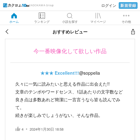
新規登録
ログイン
KADOKAWA Group
ホーム
ランキング
小説を探す
マイページ
その他
おすすめレビュー
今一番映像化して欲しい作品
★★★
Excellent!!!
@soppelia
久々に一気に読みたいと思える作品に出会えた!!
文章のテンポやワードセンス、1話あたりの文字数など
良き点は多数あれど簡潔に一言言うなら皆も読んでみ
て。
続きが楽しみでしょうがない、そんな作品。
4
2024年1月30日 18:58