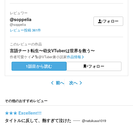
レビュワー
@soppelia
フォロー
@soppelia
レビュー投稿
361
件
このレビューの作品
言語チート転生〜幼女VTuberは世界を救う〜
作者
可愛ケイ💕🔡@VTuber兼小説家
作品情報
1話目から読む
フォロー
前へ
次へ
その他のおすすめレビュー
★★★
Excellent!!!
タイトルに反して、熱すぎて泣けた
@natukusa1019