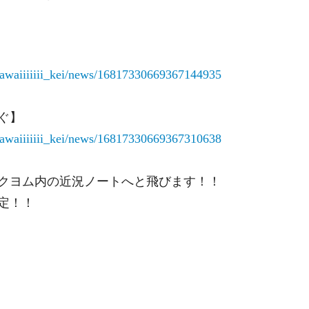
/kawaiiiiiii_kei/news/16817330669367144935
ぐ】
/kawaiiiiiii_kei/news/16817330669367310638
クヨム内の近況ノートへと飛びます！！
定！！