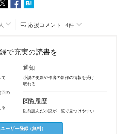
人
応援コメント
4
件
録で充実の読書を
通知
して
小説の
更新や
作者の
新作の
情報を
受け
取れる
前回の
閲覧履歴
える
以前
読んだ
小説が
一覧で
見つけ
やすい
規ユーザー
登録
（
無料
）