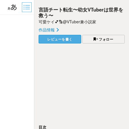
言語チート転生〜幼女VTuberは世界を
救う〜
可愛ケイ💕🔡@VTuber兼小説家
作品情報
レビューを書く
フォロー
目次