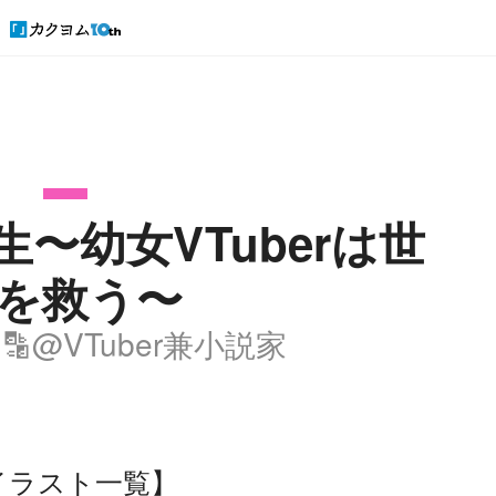
〜幼女VTuberは世
を救う〜
🔡@VTuber兼小説家
イラスト一覧】