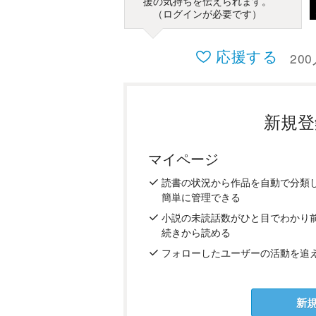
援の気持ちを伝えられます。
（ログインが必要です）
応援する
200
新規登
マイページ
読書の
状況
から
作品を
自動で
分類
簡単に
管理
できる
小説の
未読話数が
ひと目で
わかり
続き
から
読める
フォロー
した
ユーザーの
活動を
追
新