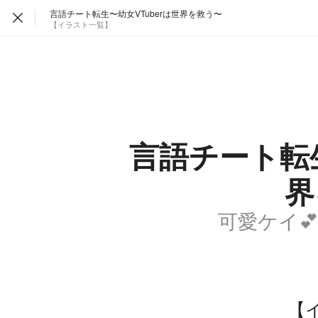
言語チート転生〜幼女VTuberは世界を救う〜
【イラスト一覧】
言語チート転生
界
可愛ケイ💕
【