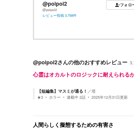
@poipoi2
フォロ
@poipoi2
レビュー投稿
3,758
件
@poipoi2
さんの他のおすすめレビュー
3,
心霊はオカルトのロジックに耐えられる
【短編集】マスミが通る！
／
塔
★
3
ホラー
連載中
2
話
2025年12月31日
更新
人間らしく擬態するための有害さ