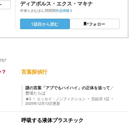
ディアボルス・エクス・マキナ
ー
作者
らきむぼん/間間闇
作品情報
1話目から読む
フォロー
757
か？
言葉探偵行
謎の言葉「アブでもハイハイ」の正体を追って
／
蟹場たらば
★
3
エッセイ・ノンフィクション
完結済
1
話
2025年12月13日
更新
呼吸する液体プラスチック