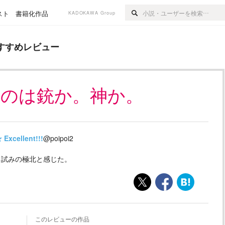
スト
書籍化作品
KADOKAWA Group
ュー
すすめレビュー
たのは銃か。神か。
★
Excellent!!!
@poipoi2
る試みの極北と感じた。
このレビューの作品