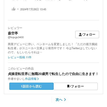
2024年7月28日 13:45
レビュワー
森空亭
フォロー
@kqxgs3400
商業デビューに伴い、ペンネームを変更しました！ 「ただの後方腕組
転生者」がスニーカー文庫より発売中です！ 今はTwitterはしていない
ので、もしいたらそれは…
レビュー投稿
11
件
このレビューの作品
貞操逆転世界に無職20歳男で転生したので自由に生きます！
作者
やまいし
作品情報
1話目から読む
フォロー
次へ