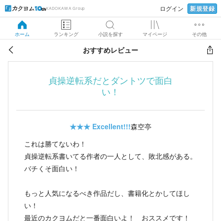
新規登録
ログイン
KADOKAWA Group
ホーム
ランキング
小説を探す
マイページ
その他
おすすめレビュー
貞操逆転系だとダントツで面白
い！
★★★
Excellent!!!
森空亭
これは勝てないわ！
貞操逆転系書いてる作者の一人として、敗北感がある。
バチくそ面白い！
もっと人気になるべき作品だし、書籍化とかしてほし
い！
最近のカクヨムだと一番面白いよ！ おススメです！