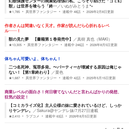
幻獣保護センターの廃棄処理係の私、こっそり助けた「ゴミ幻
獣」は世界を喰らう「終…
／
いぬがみとうま🐾
★
1,785
異世界ファンタジー
連載中
48
話
2026年2月8日
更新
作者さんは間違いなく天才。作家が読んだら心折れるレベ
ル……！
獣の見た夢 【書籍第１巻発売中】
／
真樹 真也（MAKI）
★
13,305
異世界ファンタジー
連載中
246
話
2026年8月5日
更新
体ちゃん可愛いよ、体ちゃん！
二つ名死神、冤罪多発。〜パーティーが壊滅する原因は俺じゃ
ない！【第1章終わり】
／
栗色
★
1,687
異世界ファンタジー
連載中
42
話
2025年5月15日
更新
商業レベルの面白さ！何日寝てないんだと言わんばかりの発想、
狂気の設定！
【コミカライズ化】主人公様の妹に愛されているけど、しっか
りヤンデレ。
／
Sakura@ヤンデレ妹/7月27日連載
★
2,410
ラブコメ
連載中
63
話
2026年8月5日
更新