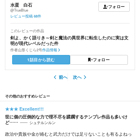
水蛋 白石
フォロー
@TrueBlue
レビュー投稿
68
件
このレビューの作品
剣よ、かく語りき～剣と魔法の異世界に転生したのに実は文
明が現代レベルだった件
作者
山形くじら2号
作品情報
1話目から読む
フォロー
前へ
次へ
その他のおすすめレビュー
★★★
Excellent!!!
世に個の圧倒的な力で理不尽を蹂躙するテンプレ作品も多いけ
ど……
シュテルンルン
政治や貴族や金が絡むと武力だけでは足りないことも有るよねっ