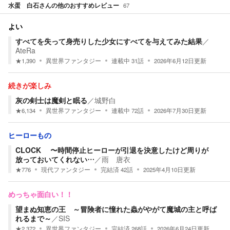
水蛋 白石
さんの他のおすすめレビュー
67
よい
すべてを失って身売りした少女にすべてを与えてみた結果
／
AteRa
★
1,390
異世界ファンタジー
連載中
31
話
2026年6月12日
更新
続きが楽しみ
灰の剣士は魔剣と眠る
／
城野白
★
6,134
異世界ファンタジー
連載中
72
話
2026年7月30日
更新
ヒーローもの
CLOCK 〜時間停止ヒーローが引退を決意したけど周りが
放っておいてくれない…
／
雨 唐衣
★
776
現代ファンタジー
完結済
42
話
2025年4月10日
更新
めっちゃ面白い！！
望まぬ知恵の王 ～冒険者に憧れた蟲がやがて魔城の主と呼ば
れるまで～
／
SIS
★
2,372
異世界ファンタジー
完結済
268
話
2026年6月24日
更新