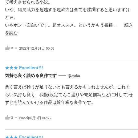
て考えさせられる小説。
いや、結局武力を超越する超武力は全てを蹂躙すると思いますけ
どｗ。
いやホント面白いです。超オススメ。というかもう書籍…
続き
を読む
3
2022年12月31日 00:58
★★★
Excellent!!!
気持ち良く読める良作です
@ataku
悪く言えば捻りが足りないとも言えるかもしれませんが、これぐ
らい気持ち良く、我慢(設定てんこ盛りや蛇足描写などに対して)せ
ずとも読んでいける作品は近年稀な良作です。
3
2022年6月3日 06:55
★★★
Excellent!!!