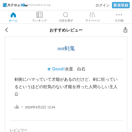
新規登録
ログイン
KADOKAWA Group
ホーム
ランキング
小説を探す
マイページ
その他
おすすめレビュー
not剣鬼
★
Good!
水蛋 白石
剣術にハマっていて才能があるのだけど、剣に狂ってい
るというほどの狂気のない才能を持った人間らしい主人
公
2024年9月2日 12:34
レビュワー