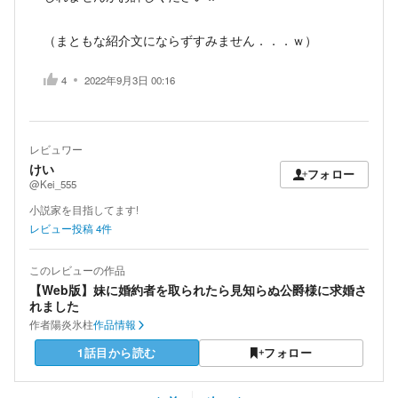
（まともな紹介文にならずすみません．．．ｗ）
4
2022年9月3日 00:16
レビュワー
けい
フォロー
@Kei_555
小説家を目指してます!
レビュー投稿
4
件
このレビューの作品
【Web版】妹に婚約者を取られたら見知らぬ公爵様に求婚さ
れました
作者
陽炎氷柱
作品情報
1話目から読む
フォロー