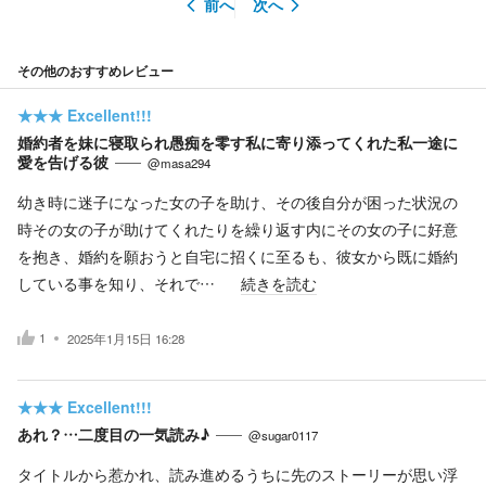
前へ
次へ
その他のおすすめレビュー
★★★
Excellent!!!
婚約者を妹に寝取られ愚痴を零す私に寄り添ってくれた私一途に
愛を告げる彼
@masa294
幼き時に迷子になった女の子を助け、その後自分が困った状況の
時その女の子が助けてくれたりを繰り返す内にその女の子に好意
を抱き、婚約を願おうと自宅に招くに至るも、彼女から既に婚約
している事を知り、それで…
続きを読む
1
2025年1月15日 16:28
★★★
Excellent!!!
あれ？…二度目の一気読み♪
@sugar0117
タイトルから惹かれ、読み進めるうちに先のストーリーが思い浮