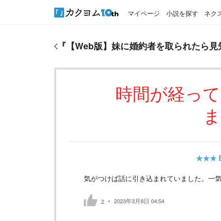
マイページ
小説を探す
ネク
『
【Web版】妹に婚約者を取られたら見知らぬ公爵
『
【Web版】妹に婚約者を取られたら見
時間が経っ
ま
★★★
気がつけば話に引き込まれていました。一
2023年3月8日 04:54
2