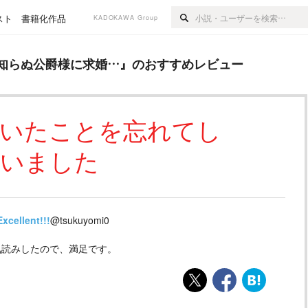
スト
書籍化作品
KADOKAWA Group
様に求婚…
』のおすすめレビュー
知らぬ公爵様に求婚…
』のおすすめレビュー
ていたことを忘れてし
いました
Excellent!!!
@tsukuyomi0
気読みしたので、満足です。