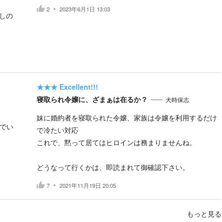
2
2023年6月1日 13:03
しの
★★★
Excellent!!!
寝取られ令嬢に、ざまぁは在るか？
犬時保志
妹に婚約者を寝取られた令嬢、家族は令嬢を利用するだけ
でい
で冷たい対応
これで、黙って居てはヒロインは務まりませんね。
どうなって行くかは、即読まれて御確認下さい。
7
2021年11月19日 20:05
もっと見る