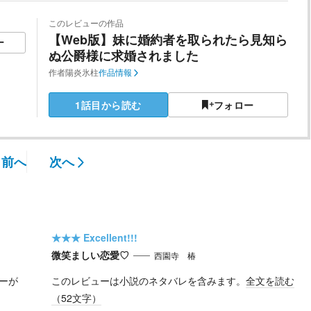
このレビューの作品
【Web版】妹に婚約者を取られたら見知ら
ー
ぬ公爵様に求婚されました
作者
陽炎氷柱
作品情報
1話目から読む
フォロー
前へ
次へ
★★★
Excellent!!!
微笑ましい恋愛♡
西園寺 椿
ーが
このレビューは小説のネタバレを含みます。
全文を読む
（
52
文字）