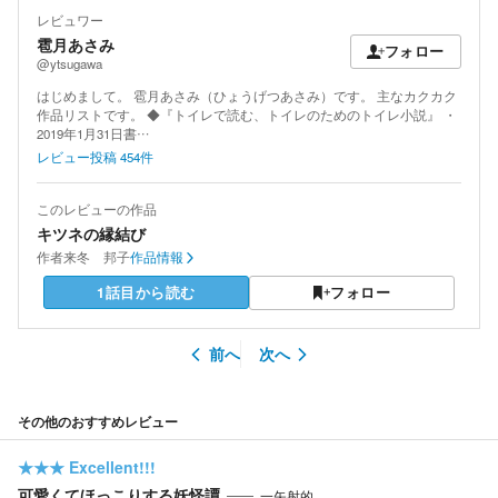
レビュワー
雹月あさみ
フォロー
@ytsugawa
はじめまして。 雹月あさみ（ひょうげつあさみ）です。 主なカクカク
作品リストです。 ◆『トイレで読む、トイレのためのトイレ小説』 ・
2019年1月31日書…
レビュー投稿
454
件
このレビューの作品
キツネの縁結び
作者
来冬 邦子
作品情報
1話目から読む
フォロー
前へ
次へ
その他のおすすめレビュー
★★★
Excellent!!!
可愛くてほっこりする妖怪譚
一矢射的