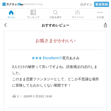
新規登録
ログイン
KADOKAWA Group
ホーム
ランキング
小説を探す
マイページ
その他
おすすめレビュー
お狐さまがかわいい
★★★
Excellent!!!
雹月あさみ
2人だけの秘密って良いですよね。読後感ほのぼのしま
した。
このまま恋愛ファンタジーとして、どこか不思議な場所
に冒険してもおかしくない展開です！
3
2020年11月23日 19:08