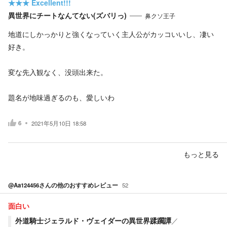
★★★
Excellent!!!
異世界にチートなんてない(ズバリっ)
鼻クソ王子
地道にしかっかりと強くなっていく主人公がカッコいいし、凄い
好き。
変な先入観なく、没頭出来た。
題名が地味過ぎるのも、愛しいわ
6
2021年5月10日 18:58
もっと見る
@Aa124456
さんの他のおすすめレビュー
52
面白い
外道騎士ジェラルド・ヴェイダーの異世界蹂躙譚
／