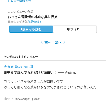
レビュー投稿
53
件
このレビューの作品
おっさん冒険者の地道な異世界旅
作者
なまず太郎
作品情報
1話目から読む
フォロー
前へ
次へ
その他のおすすめレビュー
★★★
Excellent!!!
途中まで読んでる所だけど面白い！
@adjmtp
コミカライズから来ましたが面白いです
ゆっくり強くなる系が好きなのでまさにこういうのが良いんだ
2
2024年9月30日 23:06