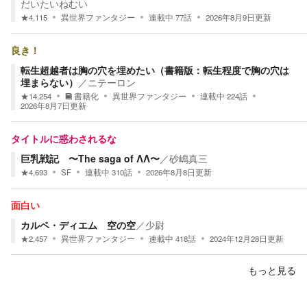
だいたいねむい
★
4,115
異世界ファンタジー
連載中
77
話
2026年8月9日
更新
良き！
転生超越者は胸の穴を埋めたい（書籍版：転生程度で胸の穴は
埋まらない）
／
ニテーロン
★
14,254
書籍化
異世界ファンタジー
連載中
224
話
2026年8月7日
更新
タイトルに惑わされるな
巨乳戦記 〜The saga of ΛΛ〜
／
砂嶋真三
★
4,693
SF
連載中
310
話
2026年8月8日
更新
面白い
カルペ・ディエム 空の空
／
少尉
★
2,457
異世界ファンタジー
連載中
418
話
2024年12月28日
更新
もっと見る