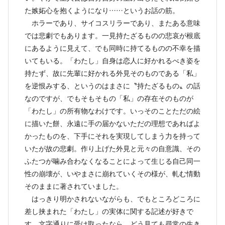
た嫉妬心を抱くようになり……というお話の筋。
ホラーであり、サイコスリラーであり、またある意味
では悲劇でもあります。一見持たざるものの悲哀が根底
にあるように見えて、でも同時に持てるものの不幸を描
いてもいる。「わたし」自身は恋人に好かれるべき姿を
持たず、故に先輩に好かれる外見そのものである「私」
を逆恨みする、というのはまさに〝持たざるもの〟の話
なのですが、でもそもそもの「私」の存在そのものが
「わたし」の所有物なわけです。いっそのことただの絵
に描いた餅、永遠に手の届かないただの理想であればよ
かったものを、下手にそれを実現してしまう力を持って
いたが故の悲劇。作り上げた外見と元々の自意識、その
ふたつが噛み合わなくなることによって生じる自己同一
性の崩壊が、いやまさに崩れていくその様が、軋む情動
そのままに著されていました。
はっきり明かされないながらも、でもところどころに
差し挟まれた「わたし」の実体に関する記述が好きで
す。文字通りに受け取ったなら、どう見ても尋常の生き