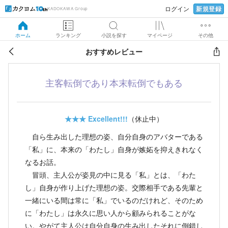
新規登録
ログイン
KADOKAWA Group
ホーム
ランキング
小説を探す
マイページ
その他
おすすめレビュー
主客転倒であり本末転倒でもある
★★★
Excellent!!!
（休止中）
自ら生み出した理想の姿、自分自身のアバターである
「私」に、本来の「わたし」自身が嫉妬を抑えきれなく
なるお話。
冒頭、主人公が姿見の中に見る「私」とは、「わた
し」自身が作り上げた理想の姿。交際相手である先輩と
一緒にいる間は常に「私」でいるのだけれど、そのため
に「わたし」は永久に思い人から顧みられることがな
い。やがて主人公は自分自身の生み出したそれに倒錯し