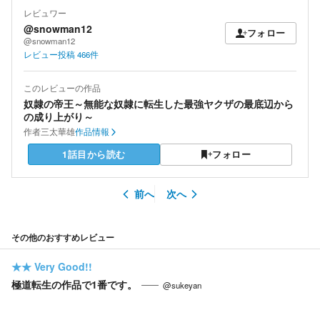
レビュワー
@snowman12
フォロー
@snowman12
レビュー投稿
466
件
このレビューの作品
奴隷の帝王～無能な奴隷に転生した最強ヤクザの最底辺から
の成り上がり～
作者
三太華雄
作品情報
1話目から読む
フォロー
前へ
次へ
その他のおすすめレビュー
★★
Very Good!!
極道転生の作品で1番です。
@sukeyan