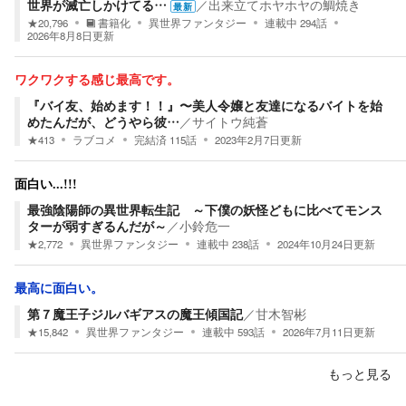
世界が滅亡しかけてる…
／
出来立てホヤホヤの鯛焼き
最新
★
20,796
書籍化
異世界ファンタジー
連載中
294
話
2026年8月8日
更新
ワクワクする感じ最高です。
『バイ友、始めます！！』〜美人令嬢と友達になるバイトを始
めたんだが、どうやら彼…
／
サイトウ純蒼
★
413
ラブコメ
完結済
115
話
2023年2月7日
更新
面白い...!!!
最強陰陽師の異世界転生記 ～下僕の妖怪どもに比べてモンス
ターが弱すぎるんだが～
／
小鈴危一
★
2,772
異世界ファンタジー
連載中
238
話
2024年10月24日
更新
最高に面白い。
第７魔王子ジルバギアスの魔王傾国記
／
甘木智彬
★
15,842
異世界ファンタジー
連載中
593
話
2026年7月11日
更新
もっと見る