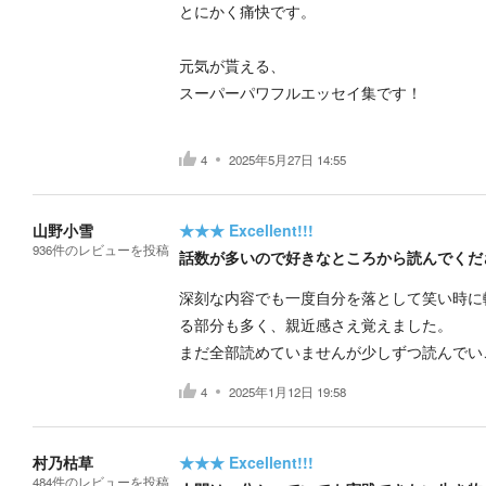
とにかく痛快です。
元気が貰える、
スーパーパワフルエッセイ集です！
4
2025年5月27日 14:55
山野小雪
★★★
Excellent!!!
936
件の
レビューを投稿
話数が多いので好きなところから読んでく
深刻な内容でも一度自分を落として笑い時に
る部分も多く、親近感さえ覚えました。
まだ全部読めていませんが少しずつ読んでい
4
2025年1月12日 19:58
村乃枯草
★★★
Excellent!!!
484
件の
レビューを投稿