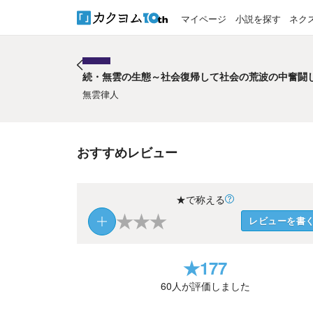
マイページ
小説を探す
ネク
続・無雲の生態～社会復帰して社会の荒波の中奮闘
続・無雲の生態～社会復帰して社会の荒波の中奮闘
無雲律人
おすすめレビュー
★で称える
★
★
★
レビューを書
★
177
60
人が評価しました