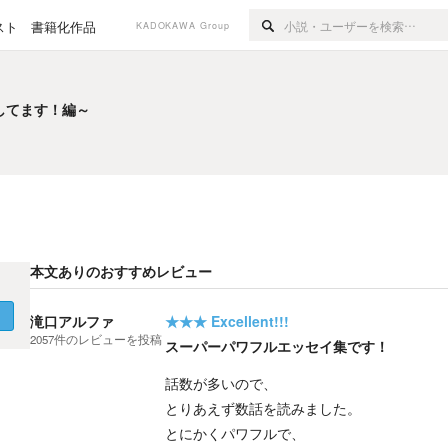
スト
書籍化作品
KADOKAWA Group
してます！編～
してます！編～
本文ありのおすすめレビュー
く
滝口アルファ
★★★
Excellent!!!
2057
件の
レビューを投稿
スーパーパワフルエッセイ集です！
話数が多いので、
とりあえず数話を読みました。
とにかくパワフルで、