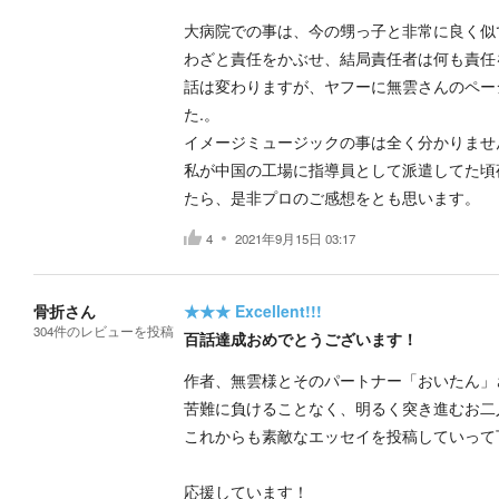
大病院での事は、今の甥っ子と非常に良く似
わざと責任をかぶせ、結局責任者は何も責任
話は変わりますが、ヤフーに無雲さんのペー
た.。
イメージミュージックの事は全く分かりませ
私が中国の工場に指導員として派遣してた頃
たら、是非プロのご感想をとも思います。
4
2021年9月15日 03:17
骨折さん
★★★
Excellent!!!
304
件の
レビューを投稿
百話達成おめでとうございます！
作者、無雲様とそのパートナー「おいたん」
苦難に負けることなく、明るく突き進むお二
これからも素敵なエッセイを投稿していって
応援しています！