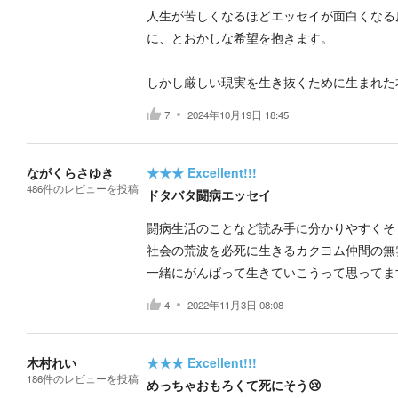
人生が苦しくなるほどエッセイが面白くなる
に、とおかしな希望を抱きます。
しかし厳しい現実を生き抜くために生まれた
7
2024年10月19日 18:45
ながくらさゆき
★★★
Excellent!!!
486
件の
レビューを投稿
ドタバタ闘病エッセイ
闘病生活のことなど読み手に分かりやすくそ
社会の荒波を必死に生きるカクヨム仲間の無
一緒にがんばって生きていこうって思ってま
4
2022年11月3日 08:08
木村れい
★★★
Excellent!!!
186
件の
レビューを投稿
めっちゃおもろくて死にそう😢