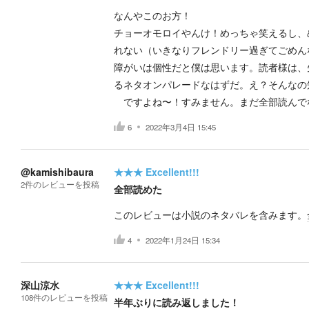
なんやこのお方！
チョーオモロイやんけ！めっちゃ笑えるし、
れない（いきなりフレンドリー過ぎてごめん
障がいは個性だと僕は思います。読者様は、
るネタオンパレードなはずだ。え？そんなの
ですよね〜！すみません。まだ全部読んでな
6
2022年3月4日 15:45
@kamishibaura
★★★
Excellent!!!
2
件の
レビューを投稿
全部読めた
このレビューは小説のネタバレを含みます。
4
2022年1月24日 15:34
深山涼水
★★★
Excellent!!!
108
件の
レビューを投稿
半年ぶりに読み返しました！