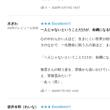
6
2020年12月19日 18:57
水ぎわ
★★★
Excellent!!!
243
件の
レビューを投稿
一人じゃないということだけが、命綱になる
心のやわらかい人ほど、生きにくい世界が続
そのなかで、一生懸命に戦う人の姿ほど、ま
「一人じゃないということだけが、命綱にな
無雲さんの戦う姿を、背後から追いかけてい
え、背後霊みたい？
…あっ（笑）。
7
2020年7月19日 14:02
坂井令和（れいな）
★★★
Excellent!!!