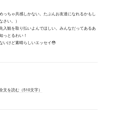
めっちゃ共感しかない。たぶんお友達になれるかもし
なさい。）
先入観を取り払いよんでほしい。みんなだってあるあ
知っとるわい！
いけど素晴らしいエッセイ😳
全文を読む（
510
文字）