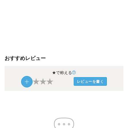
おすすめレビュー
★で称える
★
★
★
レビューを書く