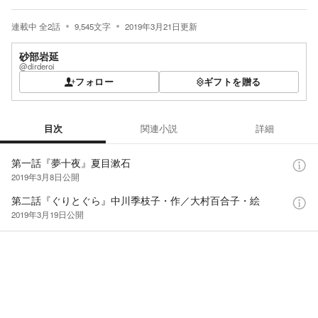
連載中
全
2
話
9,545
文字
2019年3月21日
更新
砂部岩延
@dirderoi
フォロー
ギフトを贈る
目次
関連小説
詳細
目次
第一話『夢十夜』夏目漱石
2019年3月8日
公開
第二話『ぐりとぐら』中川季枝子・作／大村百合子・絵
2019年3月19日
公開