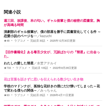
関連小説
週三回、放課後、本の匂い。ギャル後輩と僕の秘密の図書室。胸
が高鳴る時間
演劇部のギャル後輩が、僕の部屋を勝手に図書室化してくる件 ～
恋愛小説のページを…
／
kazuchi
★
48
ラブコメ
完結済
30
話
2025年12月30日
更新
【旧作書籍化】ある毒舌少女が、冗談ばかりの『彗星』に出会っ
た。
わたしの愛した彗星
／
水埜アテルイ
★
733
ラブコメ
完結済
105
話
2022年8月29日
更新
花は言葉を話さずに思いを伝えられる数少ない生き物
学校のマドンナが、孤独な花好きの僕にだけ懐いてしまった～花
で変わる僕らの関係～
／
みっちゃん
★
63
ラブコメ
完結済
25
話
2026年4月11日
更新