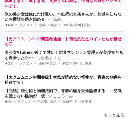
慎重すぎて、重すぎる。九条さんの愛は、今日も加減がバグって
います。
氷の美少女は俺にだけ重い。〜鉄壁の九条さんが、加減を知らな
いお世話を焼き始めま…
／
風莉
★
624
ラブコメ
連載中
24
話
2026年7月8日
更新
【カクヨムコン11中間選考通過！】個性的なヒロインたちが推せ
る♡
美少女VTuberが近くて甘い！防音マンション管理人が美少女たち
と再会したら…
／
ちかあまりく
★
205
ラブコメ
連載中
76
話
2026年5月18日
更新
【カクヨムコン中間突破】空気が読めない怪物が、青春の欺瞞を
粉砕する！
【完結】読心術と物理法則で、青春の嘘を完全論破する ～空気
を読まない怪物が、仮…
／
こころよみ
★
40
ラブコメ
完結済
102
話
2026年1月14日
更新
もっと見る