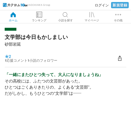
新規登録
ログイン
KADOKAWA Group
ホーム
ランキング
小説を探す
マイページ
その他
文学部は今日もかしましい
砂部岩延
★
2
1
応援コメント
1
小説のフォロワー
「一緒にまたひとつ失って、大人になりましょうね」
その高校には、ふたつの文芸部があった。
ひとつはごくありきたりの、よくある“文芸部”。
だがしかし、もうひとつの“文学部”は――