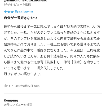
@haiirononekotokuroneko
6
件の
レビューを投稿
★★★
Excellent!!!
自分が一番好きなやつ
最初から最後まで一気に読んでしまうほど魅力的で素晴らしい内
容でした。一見、ただのテンプレに沿った作品のように見えます
が、そのテンプレを魔改造したような内容で最初から最後まで終
始気持ちが昂ておりました。一番上にも書いてある通り今まで読
んできた作品の中で一番好きになりました。今現在は、三周程度
しか読めていませんが、あと何十週も読み、周りの人たちに隅か
ら隅々まで魅力も伝え教育【洗脳】し、仲間【信者】を増やして
いこうと思います！ 長文失礼しました。
通りすがりの高校生より。
4
2022年3月27日 13:20
Kemping
96
件の
レビューを投稿