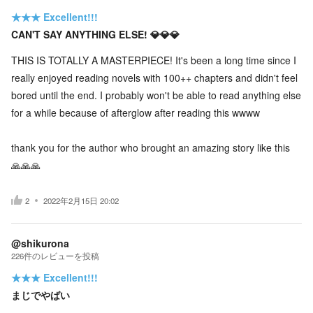
★★★
Excellent!!!
CAN'T SAY ANYTHING ELSE! 💎💎💎
THIS IS TOTALLY A MASTERPIECE! It's been a long time since I
really enjoyed reading novels with 100++ chapters and didn't feel
bored until the end. I probably won't be able to read anything else
for a while because of afterglow after reading this wwww
thank you for the author who brought an amazing story like this
🙏🙏🙏
2
2022年2月15日 20:02
@shikurona
226
件の
レビューを投稿
★★★
Excellent!!!
まじでやばい