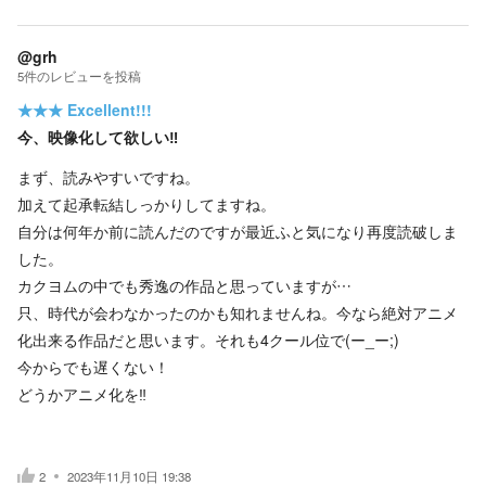
@grh
5
件の
レビューを投稿
★★★
Excellent!!!
今、映像化して欲しい‼️
まず、読みやすいですね。
加えて起承転結しっかりしてますね。
自分は何年か前に読んだのですが最近ふと気になり再度読破しま
した。
カクヨムの中でも秀逸の作品と思っていますが…
只、時代が会わなかったのかも知れませんね。今なら絶対アニメ
化出来る作品だと思います。それも4クール位で(ー_ー;)
今からでも遅くない！
どうかアニメ化を‼️
2
2023年11月10日 19:38