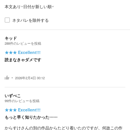
本文あり
日付が新しい順
ネタバレを除外する
キッド
288
件の
レビューを投稿
★★★
Excellent!!!
読まなきゃダメです
2026年2月4日 00:12
いずべこ
99
件の
レビューを投稿
★★★
Excellent!!!
もっと早く知りたかった⋯⋯
からすけさんの別の作品からたどり着いたのですが、何故この作