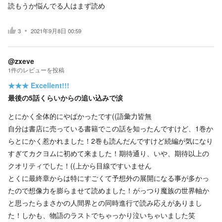
読もうか悩んでる人はまず読め
3
2021年9月8日 00:59
@zxeve
1
件の
レビューを投稿
★★★
Excellent!!!
最後の5話くらいからの追い込みで涙
とにかく全体的にやばかったです((語彙力皆無
自分は書店に売っている書籍でこの話を知ったんですけど、1巻か
らとにかく惹かれました！2巻も読んだんですけど続編が気になり
すぎてカクヨムに初めて来ました！期待通り、いや、期待以上の
クオリティでした！((上から目線ですいません
とくに最終章からは特にすごくて予想外の展開になる事が多かっ
たので想像力を膨らませて読めました！がっつり魔族の世界軸か
と思ったらまさかの人間界との同時進行で読み応えがありまし
た！しかも、物語のラストでちゃっかり泣いちゃいました笑