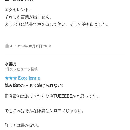
エクセレント。
それしか言葉が出ません。
久しぶりに読書で声を出して笑い、そして涙も出ました。
4
2020年10月11日 20:08
水無月
8
件の
レビューを投稿
★★★
Excellent!!!
読み始めたらもう逃げられない!
正直最初はありきたりな俺TUEEEEEかと思ってた。
でもこれはそんな陳腐なシロモノじゃない。
詳しくは書かない。