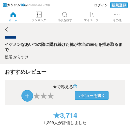
新規登録
ログイン
KADOKAWA Group
イケメンなあいつの陰に隠れ続けた俺が本当の幸せを掴み取
るまで
ホーム
ランキング
小説を探す
マイページ
その他
イケメンなあいつの陰に隠れ続けた俺が本当の幸せを掴み取るま
で
松尾 からすけ
おすすめレビュー
★で称える
★
★
★
レビューを書く
★
3,714
1,299
人が評価しました