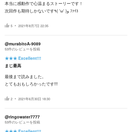
本当に感動作で心温まるストーリーです！
次回作も期待しかないです٩( 'ω' )و ﾌｧｲﾄ
5
2021年8月7日 22:35
@murabitoA-9089
53
件の
レビューを投稿
★★★
Excellent!!!
まじ最高
最後まで読みました。
とてもおもしろかったです!!!
2
2021年6月30日 18:30
@ringowater7777
53
件の
レビューを投稿
★★★
Excellent!!!